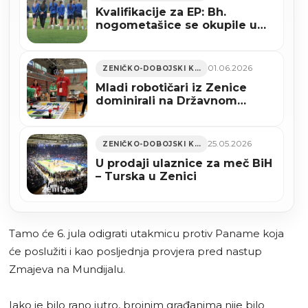
Kvalifikacije za EP: Bh.
nogometašice se okupile u
Zenici
01.06.2026
ZENIČKO-DOBOJSKI KANTON
Mladi robotičari iz Zenice
dominirali na Državnom
prvenstvu BiH (FOTO)
25.05.2026
ZENIČKO-DOBOJSKI KANTON
U prodaji ulaznice za meč BiH
– Turska u Zenici
Tamo će 6. jula odigrati utakmicu protiv Paname koja
će poslužiti i kao posljednja provjera pred nastup
Zmajeva na Mundijalu.
Iako je bilo rano jutro, brojnim građanima nije bilo