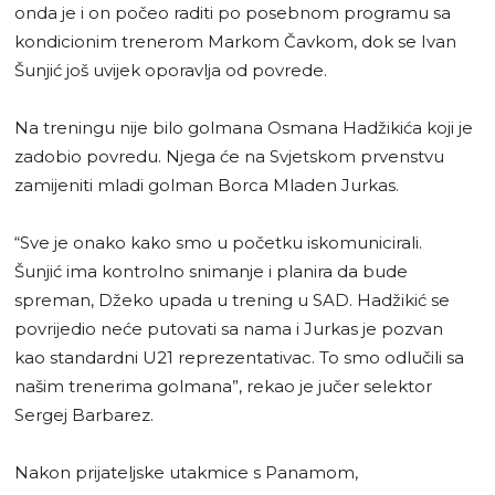
onda je i on počeo raditi po posebnom programu sa
kondicionim trenerom Markom Čavkom, dok se Ivan
Šunjić još uvijek oporavlja od povrede.
Na treningu nije bilo golmana Osmana Hadžikića koji je
zadobio povredu. Njega će na Svjetskom prvenstvu
zamijeniti mladi golman Borca Mladen Jurkas.
“Sve je onako kako smo u početku iskomunicirali.
Šunjić ima kontrolno snimanje i planira da bude
spreman, Džeko upada u trening u SAD. Hadžikić se
povrijedio neće putovati sa nama i Jurkas je pozvan
kao standardni U21 reprezentativac. To smo odlučili sa
našim trenerima golmana”, rekao je jučer selektor
Sergej Barbarez.
Nakon prijateljske utakmice s Panamom,