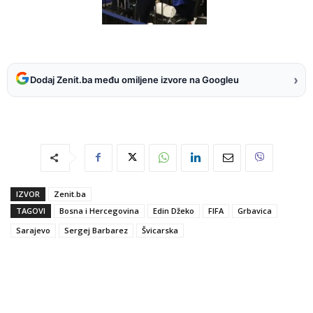
›
Dodaj Zenit.ba među omiljene izvore na Googleu
IZVOR
Zenit.ba
TAGOVI
Bosna i Hercegovina
Edin Džeko
FIFA
Grbavica
Sarajevo
Sergej Barbarez
Švicarska