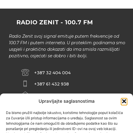
RADIO ZENIT - 100.7 FM
Radio Zenit svoj signal emituje putem frekvencije od
100.7 FM i putem interneta. U proteklim godinama smo
uspjeli i praktično dokazati da ima smisla razmišljati
pozitivno, osjećati se dobro i biti bolji.
+387 32 404 004
+387 61 432 938
INFO@ZENIT.BA
Upravljajte saglasnostima
HUSEINA KULENOVIĆA BR. 2 (RK
ZENIČANKA, 3. SPRAT), 72000 ZENICA
Da bismo pružili najbolje iskustvo, koristimo tehnologije poput kolačića
za čuvanje i/ili pristup informacijama o uređaju. Saglasnost sa ovim
tehnologijama će nam omogućiti da obrađujemo podatke kao što su
ponašanje pri pregledanju ili jedinstveni ID-ovi na ovoj veb lokaciji.