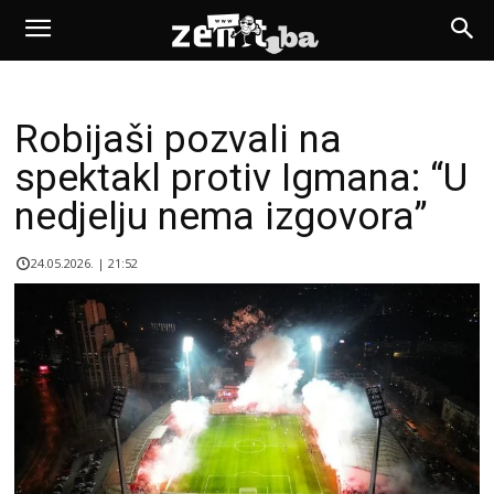
Robijaši pozvali na
spektakl protiv Igmana: “U
nedjelju nema izgovora”
24.05.2026. | 21:52