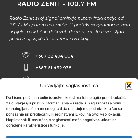
RADIO ZENIT - 100.7 FM
Radio Zenit svoj signal emituje putem frekvencije od
100.7 FM i putem interneta. U proteklim godinama smo
uspjeli i praktično dokazati da ima smisla razmišljati
pozitivno, osjećati se dobro i biti bolji.
+387 32 404 004
+387 61 432 938
INFO@ZENIT.BA
Upravljajte saglasnostima
HUSEINA KULENOVIĆA BR. 2 (RK
ZENIČANKA, 3. SPRAT), 72000 ZENICA
Da bismo pružili najbolje iskustvo, koristimo tehnologije poput kolačića
za čuvanje i/ili pristup informacijama o uređaju. Saglasnost sa ovim
tehnologijama će nam omogućiti da obrađujemo podatke kao što su
ponašanje pri pregledanju ili jedinstveni ID-ovi na ovoj veb lokaciji.
Nepristanak ili povlačenje saglasnosti može negativno uticati na
određene karakteristike i funkcije.