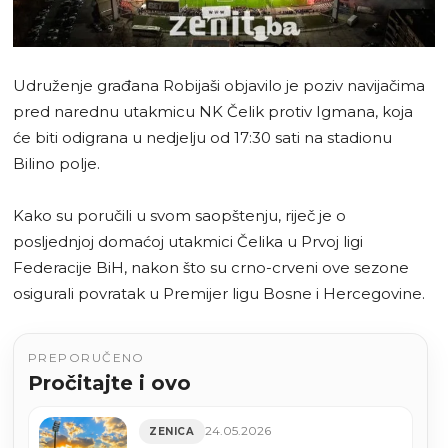
Udruženje građana Robijaši objavilo je poziv navijačima
pred narednu utakmicu NK Čelik protiv Igmana, koja
će biti odigrana u nedjelju od 17:30 sati na stadionu
Bilino polje.
Kako su poručili u svom saopštenju, riječ je o
posljednjoj domaćoj utakmici Čelika u Prvoj ligi
Federacije BiH, nakon što su crno-crveni ove sezone
osigurali povratak u Premijer ligu Bosne i Hercegovine.
PREPORUČENO
Pročitajte i ovo
24.05.2026
ZENICA