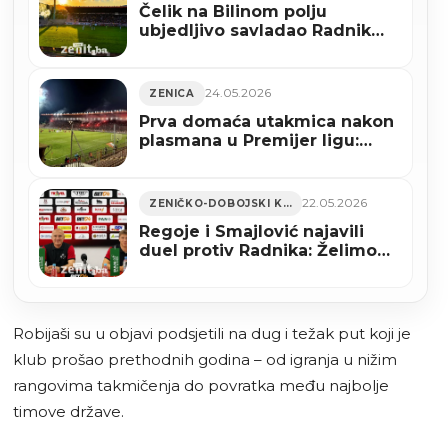
Čelik na Bilinom polju
ubjedljivo savladao Radnik
(VIDEO)
24.05.2026
ZENICA
Prva domaća utakmica nakon
plasmana u Premijer ligu:
Bilino polje danas slavi
povratak Čelika među najbolje
22.05.2026
ZENIČKO-DOBOJSKI KANTON
Regoje i Smajlović najavili
duel protiv Radnika: Želimo
pobjedu pred našim
navijačima (VIDEO)
Robijaši su u objavi podsjetili na dug i težak put koji je
klub prošao prethodnih godina – od igranja u nižim
rangovima takmičenja do povratka među najbolje
timove države.