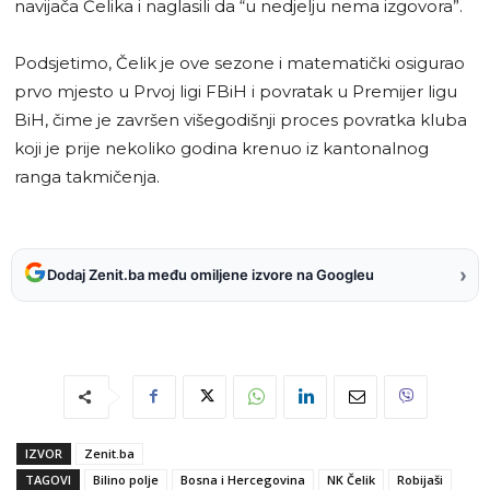
navijača Čelika i naglasili da “u nedjelju nema izgovora”.
Podsjetimo, Čelik je ove sezone i matematički osigurao
prvo mjesto u Prvoj ligi FBiH i povratak u Premijer ligu
BiH, čime je završen višegodišnji proces povratka kluba
koji je prije nekoliko godina krenuo iz kantonalnog
ranga takmičenja.
›
Dodaj Zenit.ba među omiljene izvore na Googleu
IZVOR
Zenit.ba
TAGOVI
Bilino polje
Bosna i Hercegovina
NK Čelik
Robijaši