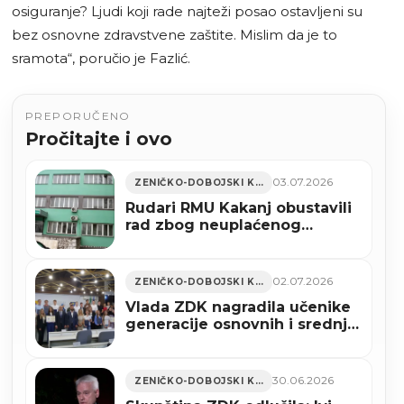
osiguranje? Ljudi koji rade najteži posao ostavljeni su
bez osnovne zdravstvene zaštite. Mislim da je to
sramota“, poručio je Fazlić.
PREPORUČENO
Pročitajte i ovo
03.07.2026
ZENIČKO-DOBOJSKI KANTON
Rudari RMU Kakanj obustavili
rad zbog neuplaćenog
zdravstvenog osiguranja
02.07.2026
ZENIČKO-DOBOJSKI KANTON
Vlada ZDK nagradila učenike
generacije osnovnih i srednjih
škola (FOTO)
30.06.2026
ZENIČKO-DOBOJSKI KANTON