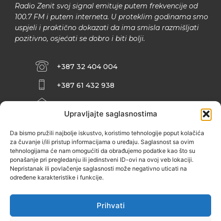
Radio Zenit svoj signal emituje putem frekvencije od
100.7 FM i putem interneta. U proteklim godinama smo
uspjeli i praktično dokazati da ima smisla razmišljati
pozitivno, osjećati se dobro i biti bolji.
+387 32 404 004
+387 61 432 938
INFO@ZENIT.BA
Upravljajte saglasnostima
HUSEINA KULENOVIĆA BR. 2 (RK
ZENIČANKA, 3. SPRAT), 72000 ZENICA
Da bismo pružili najbolje iskustvo, koristimo tehnologije poput kolačića
za čuvanje i/ili pristup informacijama o uređaju. Saglasnost sa ovim
tehnologijama će nam omogućiti da obrađujemo podatke kao što su
ponašanje pri pregledanju ili jedinstveni ID-ovi na ovoj veb lokaciji.
Nepristanak ili povlačenje saglasnosti može negativno uticati na
određene karakteristike i funkcije.
Prihvati