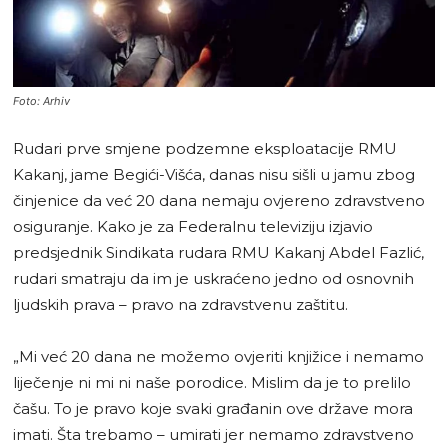
Foto: Arhiv
Rudari prve smjene podzemne eksploatacije RMU
Kakanj, jame Begići-Višća, danas nisu sišli u jamu zbog
činjenice da već 20 dana nemaju ovjereno zdravstveno
osiguranje. Kako je za Federalnu televiziju izjavio
predsjednik Sindikata rudara RMU Kakanj Abdel Fazlić,
rudari smatraju da im je uskraćeno jedno od osnovnih
ljudskih prava – pravo na zdravstvenu zaštitu.
„Mi već 20 dana ne možemo ovjeriti knjižice i nemamo
liječenje ni mi ni naše porodice. Mislim da je to prelilo
čašu. To je pravo koje svaki građanin ove države mora
imati. Šta trebamo – umirati jer nemamo zdravstveno