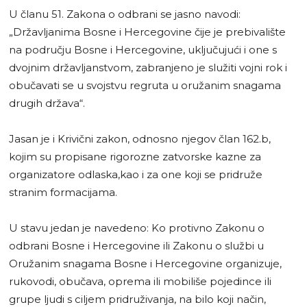
U članu 51. Zakona o odbrani se jasno navodi:
„Državljanima Bosne i Hercegovine čije je prebivalište
na području Bosne i Hercegovine, uključujući i one s
dvojnim državljanstvom, zabranjeno je služiti vojni rok i
obučavati se u svojstvu regruta u oružanim snagama
drugih država“.
Jasan je i Krivični zakon, odnosno njegov član 162.b,
kojim su propisane rigorozne zatvorske kazne za
organizatore odlaska,kao i za one koji se pridruže
stranim formacijama.
U stavu jedan je navedeno: Ko protivno Zakonu o
odbrani Bosne i Hercegovine ili Zakonu o službi u
Oružanim snagama Bosne i Hercegovine organizuje,
rukovodi, obučava, oprema ili mobiliše pojedince ili
grupe ljudi s ciljem pridruživanja, na bilo koji način,