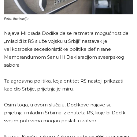
Foto: Ilustracija
Najava Milorada Dodika da se razmatra mogućnost da
„mladići iz RS služe vojsku u Srbiji“ nastavak je
velikosrpske secesionističke politike definirane
Memorandumom Sanu II i Deklaracijom svesrpskog
sabora.
Ta agresivna politika, koja entitet RS nastoji prikazati
kao dio Srbije, prijetnja je miru.
Osim toga, u ovom slučaju, Dodikove najave su
prijetnja i mladim Srbima iz entiteta RS, koje bi Dodik
svojim potezima mogao poslati u zatvor.
Naime, Krivični zakon i Zakon o odbrani BiH zabranjuju