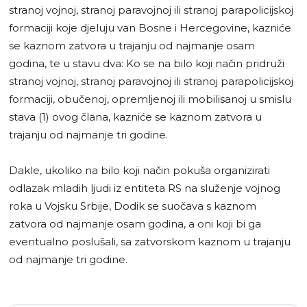
stranoj vojnoj, stranoj paravojnoj ili stranoj parapolicijskoj
formaciji koje djeluju van Bosne i Hercegovine, kazniće
se kaznom zatvora u trajanju od najmanje osam
godina, te u stavu dva: Ko se na bilo koji način pridruži
stranoj vojnoj, stranoj paravojnoj ili stranoj parapolicijskoj
formaciji, obučenoj, opremljenoj ili mobilisanoj u smislu
stava (1) ovog člana, kazniće se kaznom zatvora u
trajanju od najmanje tri godine.
Dakle, ukoliko na bilo koji način pokuša organizirati
odlazak mladih ljudi iz entiteta RS na služenje vojnog
roka u Vojsku Srbije, Dodik se suočava s kaznom
zatvora od najmanje osam godina, a oni koji bi ga
eventualno poslušali, sa zatvorskom kaznom u trajanju
od najmanje tri godine.