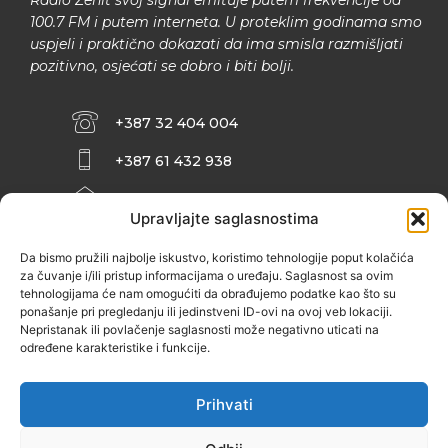
Radio Zenit svoj signal emituje putem frekvencije od
100.7 FM i putem interneta. U proteklim godinama smo
uspjeli i praktično dokazati da ima smisla razmišljati
pozitivno, osjećati se dobro i biti bolji.
+387 32 404 004
+387 61 432 938
INFO@ZENIT.BA
Upravljajte saglasnostima
HUSEINA KULENOVIĆA BR. 2 (RK
ZENIČANKA, 3. SPRAT), 72000 ZENICA
Da bismo pružili najbolje iskustvo, koristimo tehnologije poput kolačića
za čuvanje i/ili pristup informacijama o uređaju. Saglasnost sa ovim
tehnologijama će nam omogućiti da obrađujemo podatke kao što su
ponašanje pri pregledanju ili jedinstveni ID-ovi na ovoj veb lokaciji.
Nepristanak ili povlačenje saglasnosti može negativno uticati na
određene karakteristike i funkcije.
Prihvati