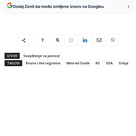
›
Dodaj Zenit.ba među omiljene izvore na Googleu
IZVOR
Saopštenje za javnost
TAGOVI
Bosna i Hercegovina
Milorad Dodik
RS
SDA
Srbija