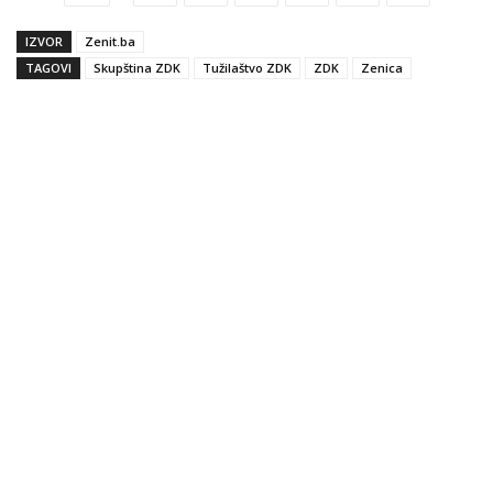
IZVOR
Zenit.ba
TAGOVI
Skupština ZDK
Tužilaštvo ZDK
ZDK
Zenica