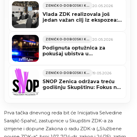
20.05.2026
ZENIČKO-DOBOJSKI KANTON
Vlada ZDK realizovala još
jedan važan cilj iz ekspozea:
Usvojen set antikoruptivnih
zakona (VIDEO)
20.05.2026
ZENIČKO-DOBOJSKI KANTON
Podignuta optužnica za
pokušaj ubistva u
ugostiteljskom objektu u
Zenici
19.05.2026
ZENIČKO-DOBOJSKI KANTON
SNOP Zenica održava treću
godišnju Skupštinu: Fokus na
prava onkoloških pacijenata i
reformu zdravstvenog
sistema
Prva tačka dnevnog reda bit će Inicijativa Selvedine
Sarajlić-Spahić, zastupnice u Skupštini ZDK-a za
izmjene i dopune Zakona o radu ZDK-a („Službene
novine ZDK-a“, broj: 1/17, 7/24-dr. zakon i 24/25), zatim