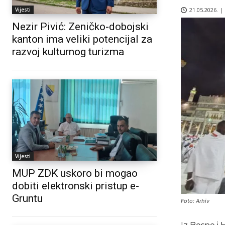
21.05.2026. |
Vijesti
Nezir Pivić: Zeničko-dobojski
kanton ima veliki potencijal za
razvoj kulturnog turizma
Vijesti
MUP ZDK uskoro bi mogao
dobiti elektronski pristup e-
Gruntu
Foto: Arhiv