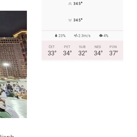
°
34.5
°
34.5
23%
2.3m/s
4%
ČET
PET
SUB
NED
PON
33
°
34
°
32
°
34
°
37
°