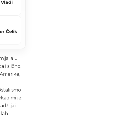
 Vladi
er Čelik
ija, a u
 i slično.
 Amerike,
stali smo
ekao mi je:
dž, ja i
llah