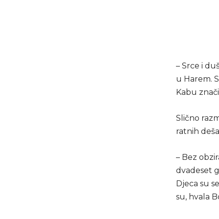
– Srce i du
u Harem. S
Kabu znači 
Slično razm
ratnih deš
– Bez obzir
dvadeset g
Djeca su se
su, hvala B