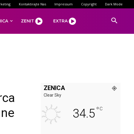
keting
Kontaktirajte Nas
Impressum
Copyright
Dark Mode
NICA
ZENIT
EXTRA
ZENICA
rca
Clear Sky
°
 ne
C
34.5