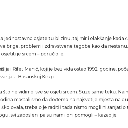
ša jednostavno osjete tu blizinu, taj mir i olakšanje kada
ve brige, problemi i zdravstvene tegobe kao da nestanu. 
osjetiti je srcem – poručio je.
išlja i Rifet Mahić, koji je bez vida ostao 1992. godine, p
avanja u Bosanskoj Krupi.
a što ne vidimo, sve se osjeti srcem. Suze same teku. Na
odina maštali smo da dođemo na najsvetije mjesta na du
 školovala, trebalo je raditi i tada nismo mogli ni sanjati 
ogu, svi zaposleni pa su nam i oni pomogli – kazao je.