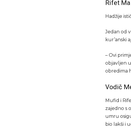
Rifet Ma
Hadžije ist
Jedan od vo
kur’anski a
– Ovi primj
objavljen u
obredima h
Vodič Me
Mufid i Ri
zajedno s 
umru osigu
bio lakši i u