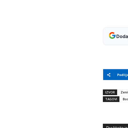
Dodaj
Podlij
IZVOR
Zeni
TAGOVI
Bos