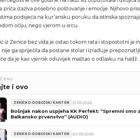
Hercegovine ove godine na hadž su otputovala i dvojica sl
ija priča izaziva posebno poštovanje i emocije. Njihovo pri
stima podsjeća na kur’ansku poruku da istinska spoznaja
dom očiju, nego vjerom u srcu.
ć iz Zenice bez vida je ostao tokom rata i stopostotni je in
a nije ga spriječila da postane stolar i izrađuje prepoznat
tiče da je kao vjernik oduvijek maštao o odlasku na hadž.
UČENO
jte i ovo
21.05.2026
ZENIČKO-DOBOJSKI KANTON
Bošnjak nakon uspjeha KK Perfekt: “Spremni smo 
Balkansko prvenstvo” (AUDIO)
20.05.2026
ZENIČKO-DOBOJSKI KANTON