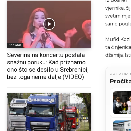
Iz Bosne i 
vjernika, č
svetim mje
samo pogle
Mufid Kozli
Showbiz
ta činjenic
Severina na koncertu poslala
džamija. Is
snažnu poruku: Kad priznamo
ono što se desilo u Srebrenici,
PREPOR
bez toga nema dalje (VIDEO)
Pročita