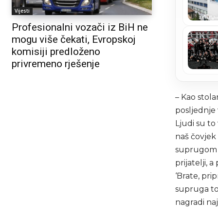
Vijesti
Profesionalni vozači iz BiH ne
mogu više čekati, Evropskoj
komisiji predloženo
privremeno rješenje
– Kao stola
posljednje 
Ljudi su to
naš čovjek 
suprugom i
prijatelji,
‘Brate, prip
supruga to
nagradi na