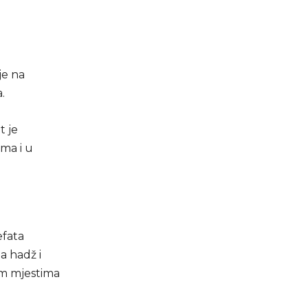
je na
.
t je
ima i u
efata
a hadž i
im mjestima