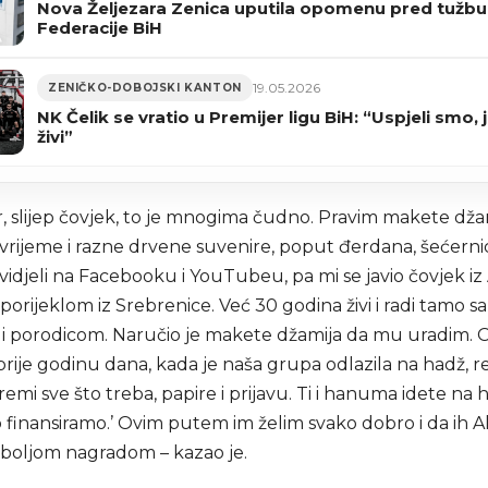
Nova Željezara Zenica uputila opomenu pred tužbu
Federacije BiH
19.05.2026
ZENIČKO-DOBOJSKI KANTON
NK Čelik se vratio u Premijer ligu BiH: “Uspjeli smo, j
živi”
r, slijep čovjek, to je mnogima čudno. Pravim makete džam
vrijeme i razne drvene suvenire, poput đerdana, šećernica
 vidjeli na Facebooku i YouTubeu, pa mi se javio čovjek iz
porijeklom iz Srebrenice. Već 30 godina živi i radi tamo sa
 porodicom. Naručio je makete džamija da mu uradim. O
 a prije godinu dana, kada je naša grupa odlazila na hadž, r
remi sve što treba, papire i prijavu. Ti i hanuma idete na ha
 finansiramo.’ Ovim putem im želim svako dobro i da ih A
jboljom nagradom – kazao je.