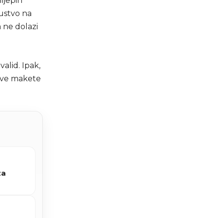
ijepih
sustvo na
 ne dolazi
valid. Ipak,
ljive makete
za