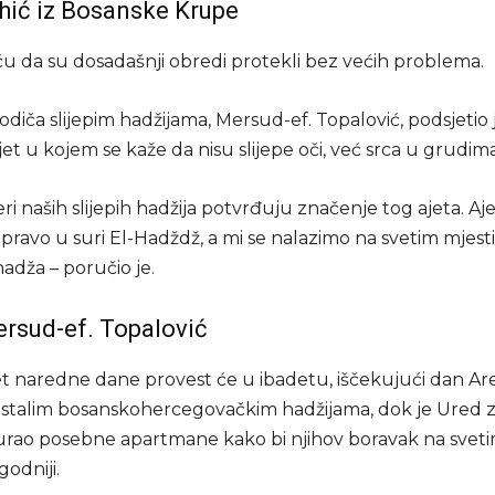
hić iz Bosanske Krupe
iču da su dosadašnji obredi protekli bez većih problema.
diča slijepim hadžijama, Mersud-ef. Topalović, podsjetio 
jet u kojem se kaže da nisu slijepe oči, već srca u grudima
eri naših slijepih hadžija potvrđuju značenje tog ajeta. Aje
pravo u suri El-Hadždž, a mi se nalazimo na svetim mjest
adža – poručio je.
rsud-ef. Topalović
fet naredne dane provest će u ibadetu, iščekujući dan Ar
ostalim bosanskohercegovačkim hadžijama, dok je Ured z
rao posebne apartmane kako bi njihov boravak na svet
godniji.