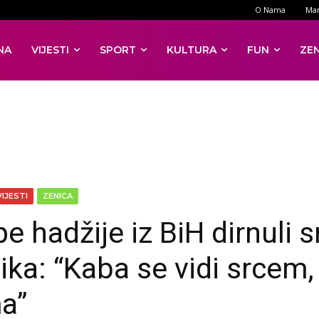
O Nama
Mar
NA
VIJESTI
SPORT
KULTURA
FUN
ZE
VIJESTI
ZENICA
pe hadžije iz BiH dirnuli s
nika: “Kaba se vidi srcem,
a”