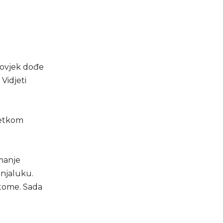
 čovjek dođe
Vidjeti
očetkom
jmanje
njaluku.
o tome. Sada