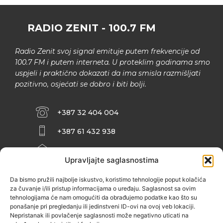
RADIO ZENIT - 100.7 FM
Radio Zenit svoj signal emituje putem frekvencije od
100.7 FM i putem interneta. U proteklim godinama smo
uspjeli i praktično dokazati da ima smisla razmišljati
pozitivno, osjećati se dobro i biti bolji.
+387 32 404 004
+387 61 432 938
INFO@ZENIT.BA
Upravljajte saglasnostima
HUSEINA KULENOVIĆA BR. 2 (RK
ZENIČANKA, 3. SPRAT), 72000 ZENICA
Da bismo pružili najbolje iskustvo, koristimo tehnologije poput kolačića
za čuvanje i/ili pristup informacijama o uređaju. Saglasnost sa ovim
tehnologijama će nam omogućiti da obrađujemo podatke kao što su
ponašanje pri pregledanju ili jedinstveni ID-ovi na ovoj veb lokaciji.
Nepristanak ili povlačenje saglasnosti može negativno uticati na