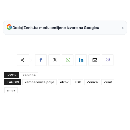
›
Dodaj Zenit.ba među omiljene izvore na Googleu
IZVOR
Zenit.ba
TAGOVI
kamberovica polje
otrov
ZDK
Zenica
Zenit
zmija