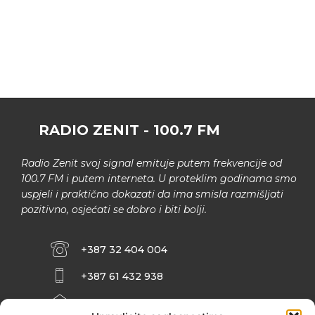
RADIO ZENIT - 100.7 FM
Radio Zenit svoj signal emituje putem frekvencije od
100.7 FM i putem interneta. U proteklim godinama smo
uspjeli i praktično dokazati da ima smisla razmišljati
pozitivno, osjećati se dobro i biti bolji.
+387 32 404 004
+387 61 432 938
INFO@ZENIT.BA