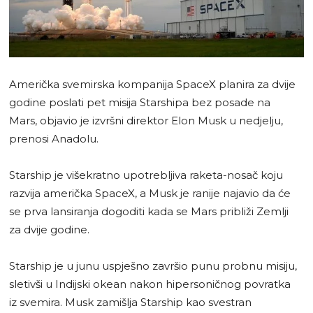
Američka svemirska kompanija SpaceX planira za dvije
godine poslati pet misija Starshipa bez posade na
Mars, objavio je izvršni direktor Elon Musk u nedjelju,
prenosi Anadolu.
Starship je višekratno upotrebljiva raketa-nosač koju
razvija američka SpaceX, a Musk je ranije najavio da će
se prva lansiranja dogoditi kada se Mars približi Zemlji
za dvije godine.
Starship je u junu uspješno završio punu probnu misiju,
sletivši u Indijski okean nakon hipersoničnog povratka
iz svemira. Musk zamišlja Starship kao svestran