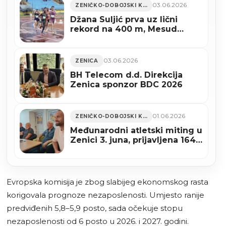
03.06.2026
ZENIČKO-DOBOJSKI KANTON
Džana Suljić prva uz lični
rekord na 400 m, Mesud
Pezer drugi u bacanju kugle
na mitingu u Zenici
03.06.2026
ZENICA
BH Telecom d.d. Direkcija
Zenica sponzor BDC 2026
01.06.2026
ZENIČKO-DOBOJSKI KANTON
Međunarodni atletski miting u
Zenici 3. juna, prijavljena 164
takmičara iz 10 zemalja
Evropska komisija je zbog slabijeg ekonomskog rasta
korigovala prognoze nezaposlenosti. Umjesto ranije
predviđenih 5,8–5,9 posto, sada očekuje stopu
nezaposlenosti od 6 posto u 2026. i 2027. godini.