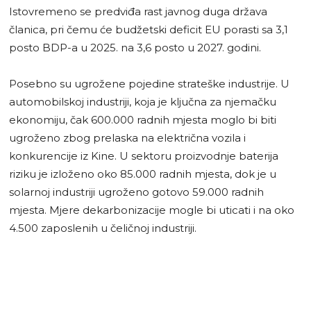
Istovremeno se predviđa rast javnog duga država
članica, pri čemu će budžetski deficit EU porasti sa 3,1
posto BDP-a u 2025. na 3,6 posto u 2027. godini.
Posebno su ugrožene pojedine strateške industrije. U
automobilskoj industriji, koja je ključna za njemačku
ekonomiju, čak 600.000 radnih mjesta moglo bi biti
ugroženo zbog prelaska na električna vozila i
konkurencije iz Kine. U sektoru proizvodnje baterija
riziku je izloženo oko 85.000 radnih mjesta, dok je u
solarnoj industriji ugroženo gotovo 59.000 radnih
mjesta. Mjere dekarbonizacije mogle bi uticati i na oko
4.500 zaposlenih u čeličnoj industriji.