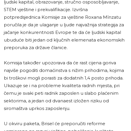
ljudski kapital, obrazovanje, stručno osposobljavanje,
STEM vještine i prekvalifikacije. Izvršna
potpredsjednica Komisije za vještine Roxana Mînzatu
poručila je da je ulaganje u ljude najvažnija strategija za
jačanje konkurentnosti Evrope te da će ljudski kapital
ubuduće biti jedan od ključnih elemenata ekonomskih
preporuka za države članice.
Komisija također upozorava da će rast cijena goriva
najviše pogoditi domaćinstva s nižim prihodima, kojima
bi troškovi mogli porasti za dodatnih 1,4 posto prihoda.
Ukazuje se i na probleme kvaliteta radnih mjesta, pri
čemu je svaki peti radnik zaposlen u slabo plaćenim
sektorima, a jedan od dvanaest izložen riziku od
siromaštva uprkos zaposlenju.
U okviru paketa, Brisel će preporučiti reforme