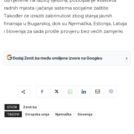
usmjerene na razvoj vještina, poboljšanje kvaliteta
radnih mjesta i jačanje sistema socijalne zaštite.
Također će izraziti zabrinutost zbog stanja javnih
finansija u Bugarskoj, dok su Njemačka, Estonija, Latvija
i Slovenija za sada prošle provjeru bez većih zamjerki.
›
Dodaj Zenit.ba među omiljene izvore na Googleu
IZVOR
Zenit.ba
TAGOVI
Evropska unija
Njemačka
Slovenija