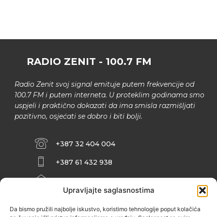
RADIO ZENIT - 100.7 FM
Radio Zenit svoj signal emituje putem frekvencije od
100.7 FM i putem interneta. U proteklim godinama smo
uspjeli i praktično dokazati da ima smisla razmišljati
pozitivno, osjećati se dobro i biti bolji.
+387 32 404 004
+387 61 432 938
INFO@ZENIT.BA
Upravljajte saglasnostima
HUSEINA KULENOVIĆA BR. 2 (RK
ZENIČANKA, 3. SPRAT), 72000 ZENICA
Da bismo pružili najbolje iskustvo, koristimo tehnologije poput kolačića