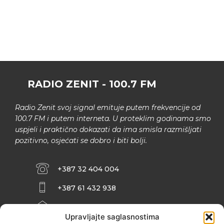
RADIO ZENIT - 100.7 FM
Radio Zenit svoj signal emituje putem frekvencije od
100.7 FM i putem interneta. U proteklim godinama smo
uspjeli i praktično dokazati da ima smisla razmišljati
pozitivno, osjećati se dobro i biti bolji.
+387 32 404 004
+387 61 432 938
INFO@ZENIT.BA
Upravljajte saglasnostima