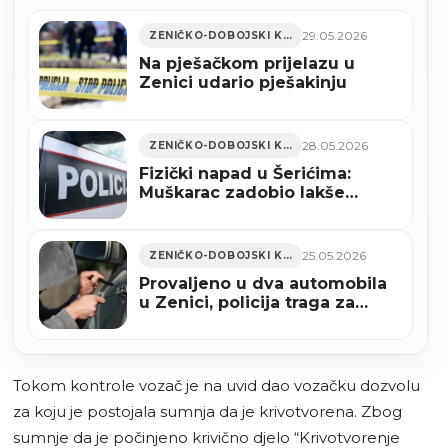
29.05.2026
ZENIČKO-DOBOJSKI KANTON
Na pješačkom prijelazu u
Zenici udario pješakinju
28.05.2026
ZENIČKO-DOBOJSKI KANTON
Fizički napad u Šerićima:
Muškarac zadobio lakše
tjelesne povrede
25.05.2026
ZENIČKO-DOBOJSKI KANTON
Provaljeno u dva automobila
u Zenici, policija traga za
počiniocima
Tokom kontrole vozač je na uvid dao vozačku dozvolu
za koju je postojala sumnja da je krivotvorena. Zbog
sumnje da je počinjeno krivično djelo “Krivotvorenje