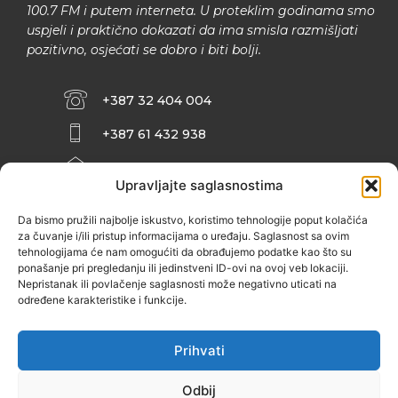
100.7 FM i putem interneta. U proteklim godinama smo
uspjeli i praktično dokazati da ima smisla razmišljati
pozitivno, osjećati se dobro i biti bolji.
+387 32 404 004
+387 61 432 938
INFO@ZENIT.BA
Upravljajte saglasnostima
HUSEINA KULENOVIĆA BR. 2 (RK
ZENIČANKA, 3. SPRAT), 72000 ZENICA
Da bismo pružili najbolje iskustvo, koristimo tehnologije poput kolačića
za čuvanje i/ili pristup informacijama o uređaju. Saglasnost sa ovim
tehnologijama će nam omogućiti da obrađujemo podatke kao što su
ponašanje pri pregledanju ili jedinstveni ID-ovi na ovoj veb lokaciji.
Nepristanak ili povlačenje saglasnosti može negativno uticati na
određene karakteristike i funkcije.
Prihvati
Odbij