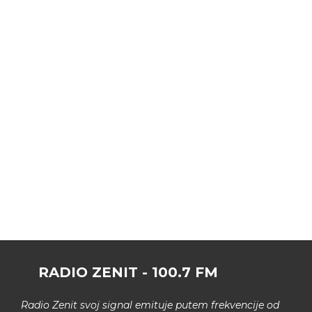
RADIO ZENIT - 100.7 FM
Radio Zenit svoj signal emituje putem frekvencije od