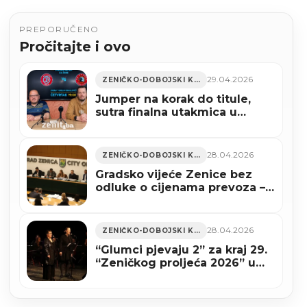
PREPORUČENO
Pročitajte i ovo
29.04.2026
ZENIČKO-DOBOJSKI KANTON
Jumper na korak do titule,
sutra finalna utakmica u
Zenici (VIDEO)
28.04.2026
ZENIČKO-DOBOJSKI KANTON
Gradsko vijeće Zenice bez
odluke o cijenama prevoza –
prijedlog ide na doradu
28.04.2026
ZENIČKO-DOBOJSKI KANTON
“Glumci pjevaju 2” za kraj 29.
“Zeničkog proljeća 2026” u
Bosanskom narodnom
pozorištu Zenica