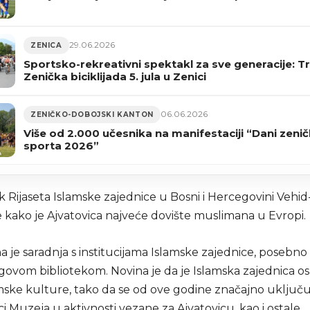
29.06.2026
ZENICA
Sportsko-rekreativni spektakl za sve generacije: T
Zenička biciklijada 5. jula u Zenici
06.06.2026
ZENIČKO-DOBOJSKI KANTON
Više od 2.000 učesnika na manifestaciji “Dani zeni
sporta 2026”
 Rijaseta Islamske zajednice u Bosni i Hercegovini Vehid
e kako je Ajvatovica najveće dovište muslimana u Evropi.
a je saradnja s institucijama Islamske zajednice, posebno 
ovom bibliotekom. Novina je da je Islamska zajednica os
mske kulture, tako da se od ove godine značajno uključu
i Muzeja u aktivnosti vezane za Ajvatovicu, kao i ostale