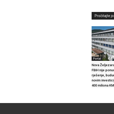
Pročitajte još
Portal
Nova Željezara
FBiH nije ponu
rješenje, budu
novim investic
400 miliona KM