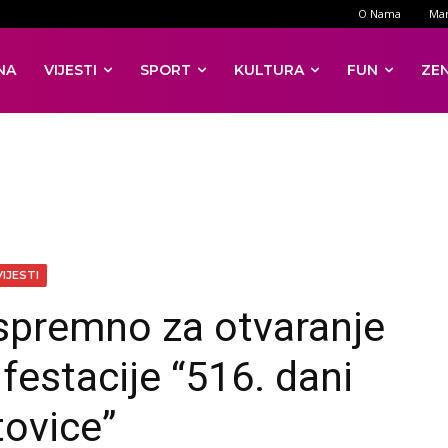
O Nama
Mar
NA
VIJESTI
SPORT
KULTURA
FUN
ZE
VIJESTI
spremno za otvaranje
festacije “516. dani
tovice”