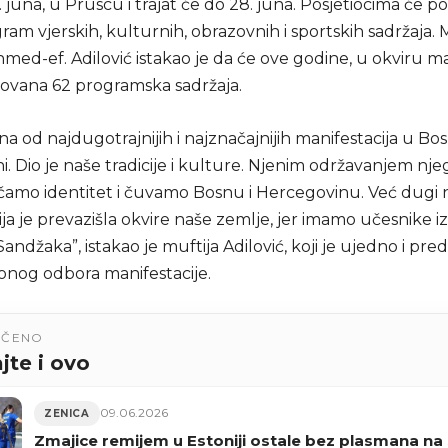
1. juna, u Pruscu i trajat će do 28. juna. Posjetiocima će p
am vjerskih, kulturnih, obrazovnih i sportskih sadržaja. 
hmed-ef. Adilović istakao je da će ove godine, u okviru ma
izovana 62 programska sadržaja.
na od najdugotrajnijih i najznačajnijih manifestacija u Bosn
i. Dio je naše tradicije i kulture. Njenim održavanjem n
jačamo identitet i čuvamo Bosnu i Hercegovinu. Već dugi 
ja je prevazišla okvire naše zemlje, jer imamo učesnike i
Sandžaka”, istakao je muftija Adilović, koji je ujedno i pre
onog odbora manifestacije.
UČENO
jte i ovo
09.06.2026
ZENICA
Zmajice remijem u Estoniji ostale bez plasmana na