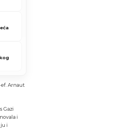
reća
čkog
-ef. Arnaut
s Gazi
novala i
ju i