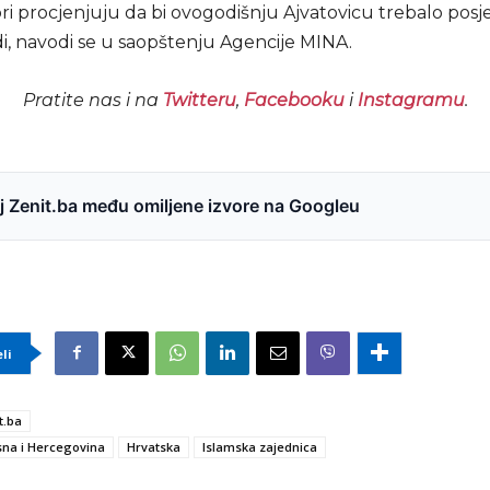
i procjenjuju da bi ovogodišnju Ajvatovicu trebalo posjet
di, navodi se u saopštenju Agencije MINA.
Pratite nas i na
Twitteru
,
Facebooku
i
Instagramu
.
 Zenit.ba među omiljene izvore na Googleu
eli
t.ba
na i Hercegovina
Hrvatska
Islamska zajednica