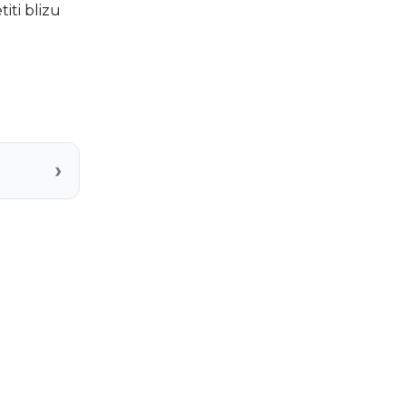
iti blizu
›