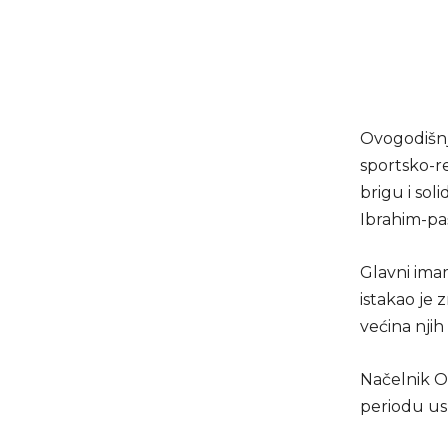
Ovogodišnja
sportsko-re
brigu i sol
Ibrahim-pa
Glavni ima
istakao je 
većina njih
Načelnik O
periodu us