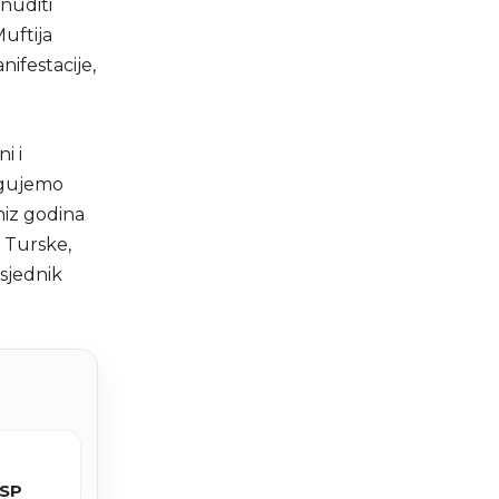
onuditi
Muftija
nifestacije,
i i
jegujemo
niz godina
z Turske,
dsjednik
 SP