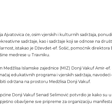
 Ajvatovica će, osim vjerskih i kulturnih sadržaja, ponudi
kreativne sadržaje, kao i sadržaje koji se odnose na dru
idarnost, istakao je Dževdet-ef. Šošić, pomoćnik direktora 
šine medrese u Travniku.
m Medžlisa Islamske zajednice (MIZ) Donji Vakuf Amir-ef.
značaj edukativnih programa i vjerskih sadržaja, navodeći
 biti održana na prostoru Medžlisa Donji Vakuf.
pćine Donji Vakuf Senad Selimović potvrdio je kako su 
pješno obavljene sve pripreme za organizaciju manifestac