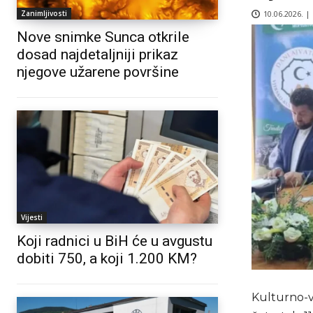
10.06.2026. |
Zanimljivosti
Nove snimke Sunca otkrile
dosad najdetaljniji prikaz
njegove užarene površine
Vijesti
Koji radnici u BiH će u avgustu
dobiti 750, a koji 1.200 KM?
Kulturno-vj