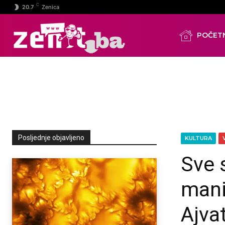
C
20.7
Zenica
POČET
Posljednje objavljeno
KULTURA
Sve 
mani
Ajva