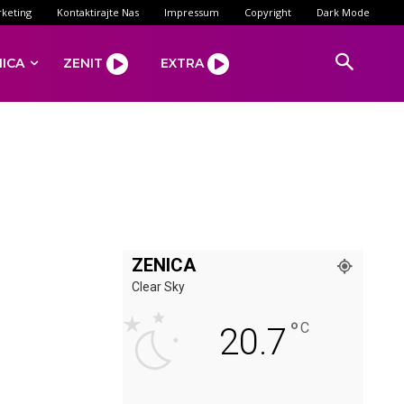
keting
Kontaktirajte Nas
Impressum
Copyright
Dark Mode
NICA
ZENIT
EXTRA
ZENICA
Clear Sky
°
C
20.7