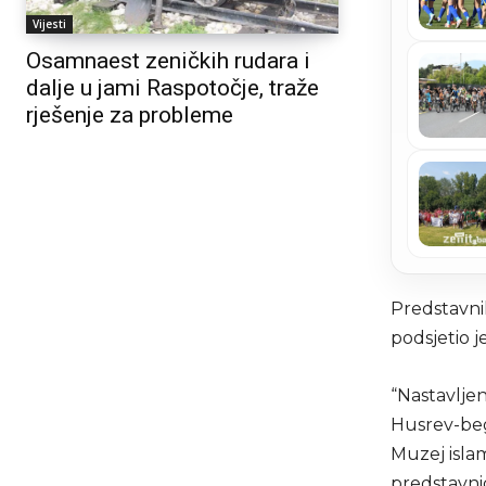
Vijesti
Osamnaest zeničkih rudara i
dalje u jami Raspotočje, traže
rješenje za probleme
Predstavnik
podsjetio j
“Nastavljen
Husrev-beg
Muzej isla
predstavnic