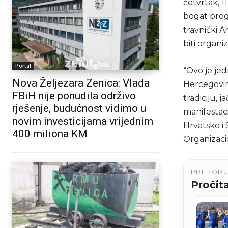
četvrtak, 1
bogat progr
travnički A
biti organ
Portal
“Ovo je jed
Nova Željezara Zenica: Vlada
Hercegovin
FBiH nije ponudila održivo
tradiciju, 
rješenje, budućnost vidimo u
manifestaci
novim investicijama vrijednim
Hrvatske i 
400 miliona KM
Organizaci
PREPOR
Pročita