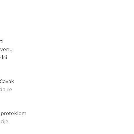
ti
štvenu
Elči
 Čavak
 da će
u proteklom
ije.