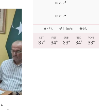
°
20.7
°
20.7
47%
1.4m/s
0%
ČET
PET
SUB
NED
PON
37
°
34
°
33
°
34
°
33
°
 u