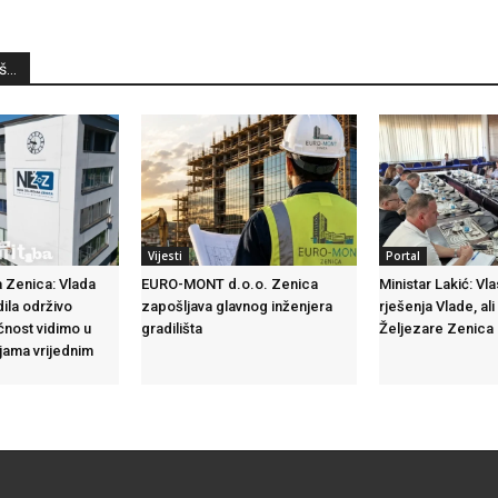
...
Vijesti
Portal
 Zenica: Vlada
EURO-MONT d.o.o. Zenica
Ministar Lakić: Vl
dila održivo
zapošljava glavnog inženjera
rješenja Vlade, ali
ćnost vidimo u
gradilišta
Željezare Zenica n
ijama vrijednim