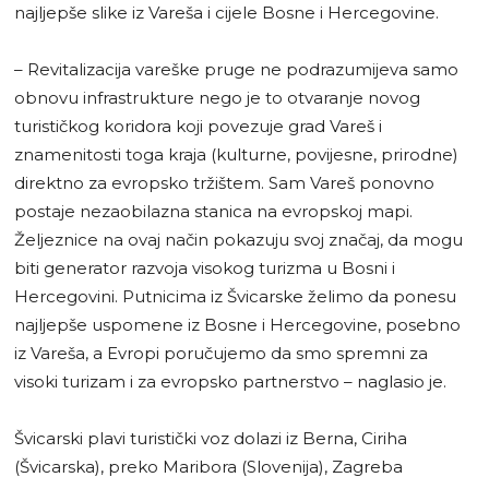
najljepše slike iz Vareša i cijele Bosne i Hercegovine.
– Revitalizacija vareške pruge ne podrazumijeva samo
obnovu infrastrukture nego je to otvaranje novog
turističkog koridora koji povezuje grad Vareš i
znamenitosti toga kraja (kulturne, povijesne, prirodne)
direktno za evropsko tržištem. Sam Vareš ponovno
postaje nezaobilazna stanica na evropskoj mapi.
Željeznice na ovaj način pokazuju svoj značaj, da mogu
biti generator razvoja visokog turizma u Bosni i
Hercegovini. Putnicima iz Švicarske želimo da ponesu
najljepše uspomene iz Bosne i Hercegovine, posebno
iz Vareša, a Evropi poručujemo da smo spremni za
visoki turizam i za evropsko partnerstvo – naglasio je.
Švicarski plavi turistički voz dolazi iz Berna, Ciriha
(Švicarska), preko Maribora (Slovenija), Zagreba