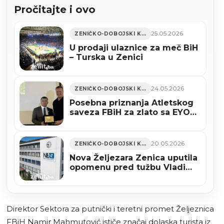
Pročitajte i ovo
25.05.2026
ZENIČKO-DOBOJSKI KANTON
U prodaji ulaznice za meč BiH
– Turska u Zenici
24.05.2026
ZENIČKO-DOBOJSKI KANTON
Posebna priznanja Atletskog
saveza FBiH za zlato sa EYOF-
a za Enhara Mahmića i trenera
Hamzu Alića
20.05.2026
ZENIČKO-DOBOJSKI KANTON
Nova Željezara Zenica uputila
opomenu pred tužbu Vladi
Federacije BiH
Direktor Sektora za putnički i teretni promet Željeznica
FBiH Namir Mahmutović ističe značaj dolaska turista iz