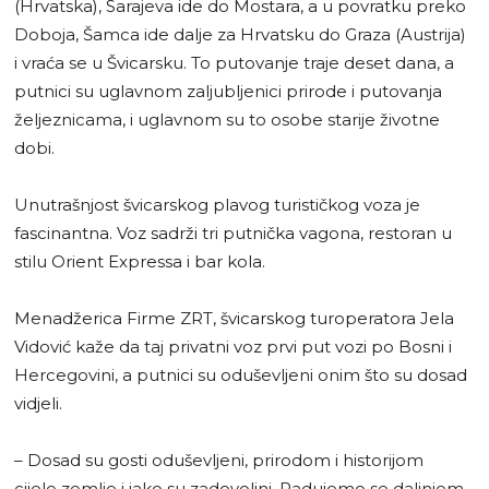
(Hrvatska), Sarajeva ide do Mostara, a u povratku preko
Doboja, Šamca ide dalje za Hrvatsku do Graza (Austrija)
i vraća se u Švicarsku. To putovanje traje deset dana, a
putnici su uglavnom zaljubljenici prirode i putovanja
željeznicama, i uglavnom su to osobe starije životne
dobi.
Unutrašnjost švicarskog plavog turističkog voza je
fascinantna. Voz sadrži tri putnička vagona, restoran u
stilu Orient Expressa i bar kola.
Menadžerica Firme ZRT, švicarskog turoperatora Jela
Vidović kaže da taj privatni voz prvi put vozi po Bosni i
Hercegovini, a putnici su oduševljeni onim što su dosad
vidjeli.
– Dosad su gosti oduševljeni, prirodom i historijom
cijele zemlje i jako su zadovoljni. Radujemo se daljnjem