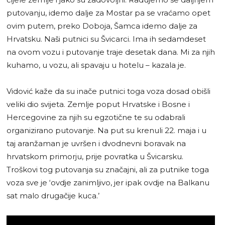
putovanju, idemo dalje za Mostar pa se vraćamo opet
ovim putem, preko Doboja, Šamca idemo dalje za
Hrvatsku. Naši putnici su Švicarci. Ima ih sedamdeset
na ovom vozu i putovanje traje desetak dana. Mi za njih
kuhamo, u vozu, ali spavaju u hotelu – kazala je.
Vidović kaže da su inače putnici toga voza dosad obišli
veliki dio svijeta. Zemlje poput Hrvatske i Bosne i
Hercegovine za njih su egzotične te su odabrali
organizirano putovanje. Na put su krenuli 22. maja i u
taj aranžaman je uvršen i dvodnevni boravak na
hrvatskom primorju, prije povratka u Švicarsku.
Troškovi tog putovanja su značajni, ali za putnike toga
voza sve je ‘ovdje zanimljivo, jer ipak ovdje na Balkanu
sat malo drugačije kuca.’