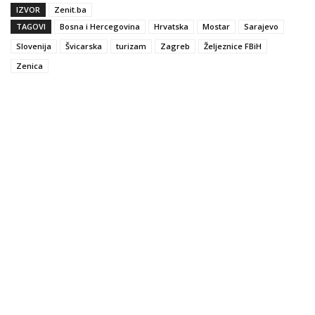
IZVOR
Zenit.ba
TAGOVI
Bosna i Hercegovina
Hrvatska
Mostar
Sarajevo
Slovenija
Švicarska
turizam
Zagreb
Željeznice FBiH
Zenica