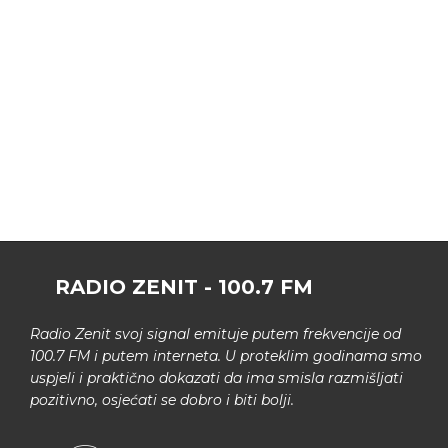
RADIO ZENIT - 100.7 FM
Radio Zenit svoj signal emituje putem frekvencije od
100.7 FM i putem interneta. U proteklim godinama smo
uspjeli i praktično dokazati da ima smisla razmišljati
pozitivno, osjećati se dobro i biti bolji.