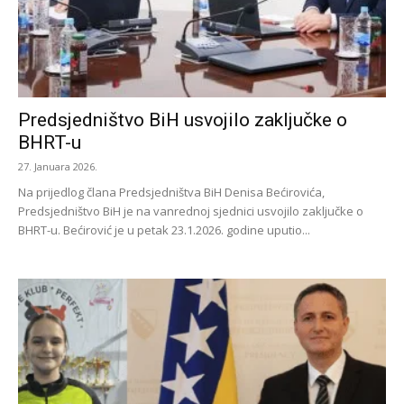
Predsjedništvo BiH usvojilo zaključke o
BHRT-u
27. Januara 2026.
Na prijedlog člana Predsjedništva BiH Denisa Bećirovića,
Predsjedništvo BiH je na vanrednoj sjednici usvojilo zaključke o
BHRT-u. Bećirović je u petak 23.1.2026. godine uputio...