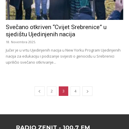
Svečano otkriven “Cvijet Srebrenice” u
sjedištu Ujedinjenih nacija
18. Novembra 2025.
Jučer je u vrtu Ujedinjenih nacija u New Yorku Program Ujedinjenih
nacija za edukaciju i podizanje svijesti o genocidu u Srebrenici
upriličio svečano otkrivanje...
2
3
4
RADIO ZENIT - 100.7 FM