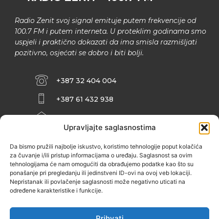
Radio Zenit svoj signal emituje putem frekvencije od
100.7 FM i putem interneta. U proteklim godinama smo
uspjeli i praktično dokazati da ima smisla razmišljati
pozitivno, osjećati se dobro i biti bolji.
+387 32 404 004
+387 61 432 938
INFO@ZENIT.BA
Upravljajte saglasnostima
HUSEINA KULENOVIĆA BR. 2 (RK
ZENIČANKA, 3. SPRAT), 72000 ZENICA
Da bismo pružili najbolje iskustvo, koristimo tehnologije poput kolačića
za čuvanje i/ili pristup informacijama o uređaju. Saglasnost sa ovim
tehnologijama će nam omogućiti da obrađujemo podatke kao što su
ponašanje pri pregledanju ili jedinstveni ID-ovi na ovoj veb lokaciji.
Nepristanak ili povlačenje saglasnosti može negativno uticati na
određene karakteristike i funkcije.
Prihvati