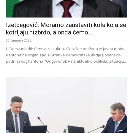
Izetbegović: Moramo zaustaviti kola koja se
kotrljaju nizbrdo, a onda ćemo...
30. Januara 2026.
U Domu mladih Centra za kulturu Goražde održana je Javna tribina
Kantonalne organizacije Stranke demokratske akcije Bosansko-
podrinjskog kantona "Odgovor SDA na aktuelnu političku situaciju...