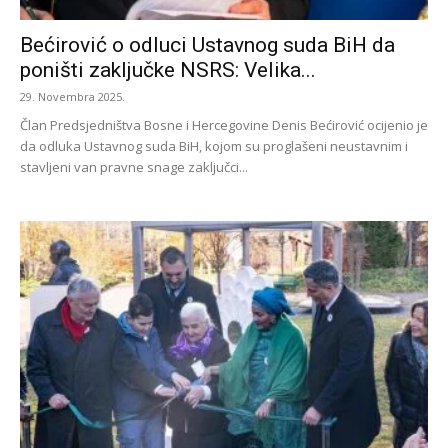
Bećirović o odluci Ustavnog suda BiH da
poništi zaključke NSRS: Velika...
29. Novembra 2025.
Član Predsjedništva Bosne i Hercegovine Denis Bećirović ocijenio je
da odluka Ustavnog suda BiH, kojom su proglašeni neustavnim i
stavljeni van pravne snage zaključci...