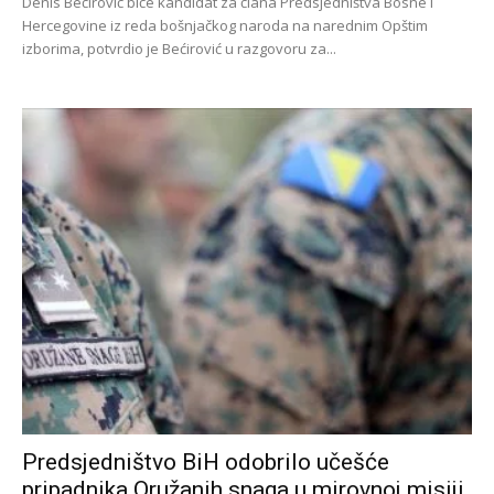
Denis Bećirović biće kandidat za člana Predsjedništva Bosne i
Hercegovine iz reda bošnjačkog naroda na narednim Opštim
izborima, potvrdio je Bećirović u razgovoru za...
Predsjedništvo BiH odobrilo učešće
pripadnika Oružanih snaga u mirovnoj misiji