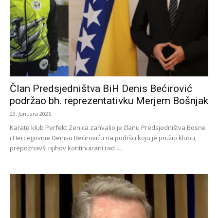
Član Predsjedništva BiH Denis Bećirović
podržao bh. reprezentativku Merjem Bošnjak
23. Januara 2026.
Karate klub Perfekt Zenica zahvalio je članu Predsjedništva Bosne
i Hercegovine Denisu Bećiroviću na podršci koju je pružio klubu,
prepoznavši njihov kontinuirani rad i...