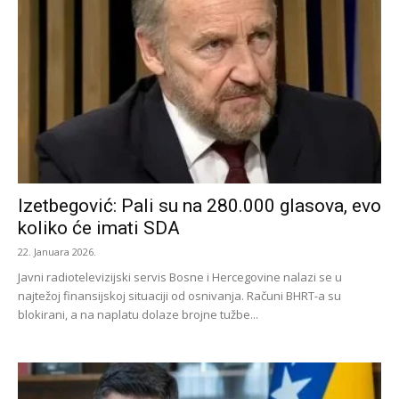
Izetbegović: Pali su na 280.000 glasova, evo
koliko će imati SDA
22. Januara 2026.
Javni radiotelevizijski servis Bosne i Hercegovine nalazi se u
najtežoj finansijskoj situaciji od osnivanja. Računi BHRT-a su
blokirani, a na naplatu dolaze brojne tužbe...