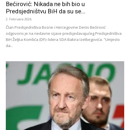
Bećirović: Nikada ne bih bio u
Predsjedništvu BiH da su se...
2. Februara 2026.
Član Predsjedništva Bosne i Hercegovine Denis Bećirović
odgovorio je na nedavne izjave predsjedavajućeg Predsjedništva
BiH Željka Komšića (DF) i lidera SDA Bakira Izetbegovića. "Umjesto
da...