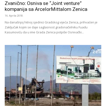
Zvanično: Osniva se “Joint venture”
kompanija sa ArcelorMittalom Zenica
16. Aprila 2018.
Na današnjoj hitnoj sjednici Gradskog vijeća Zenica, prihvaćen je
Zaključak kojim se daje saglasnost gradonačelniku Fuadu
Kasumoviću da u ime Grada Zenica potpiše Osnivački...