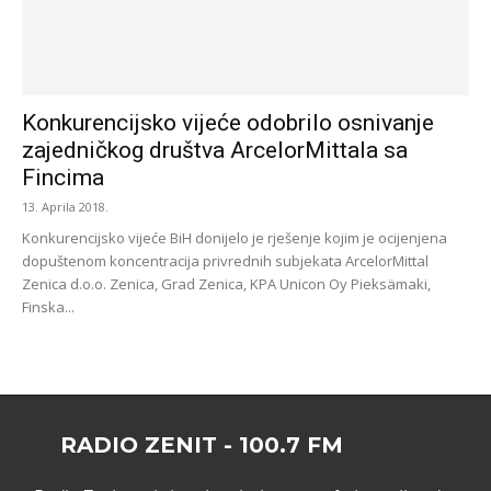
Konkurencijsko vijeće odobrilo osnivanje
zajedničkog društva ArcelorMittala sa
Fincima
13. Aprila 2018.
Konkurencijsko vijeće BiH donijelo je rješenje kojim je ocijenjena
dopuštenom koncentracija privrednih subjekata ArcelorMittal
Zenica d.o.o. Zenica, Grad Zenica, KPA Unicon Oy Pieksämaki,
Finska...
RADIO ZENIT - 100.7 FM