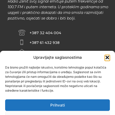
Radio Zenit svoj signal emituje putem frekvencije od
100.7 FM i putem interneta. U proteklim godinama smo
uspjeli i praktično dokazati da ima smisla razmišljati
pozitivno, osjećati se dobro i biti bolji.
+387 32 404 004
+387 61 432 938
INFO@ZENIT.BA
Upravljajte saglasnostima
HUSEINA KULENOVIĆA BR. 2 (RK
ZENIČANKA, 3. SPRAT), 72000 ZENICA
Da bismo pružili najbolje iskustvo, koristimo tehnologije poput kolačića
za čuvanje i/ili pristup informacijama o uređaju. Saglasnost sa ovim
tehnologijama će nam omogućiti da obrađujemo podatke kao što su
ponašanje pri pregledanju ili jedinstveni ID-ovi na ovoj veb lokaciji.
Nepristanak ili povlačenje saglasnosti može negativno uticati na
određene karakteristike i funkcije.
Prihvati