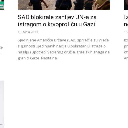
SAD blokirale zahtjev UN-a za
I
istragom o krvoproliću u Gazi
n
15. Maja 2018.
15
Sjedinjene Američke Države (SAD) spriječile su Vijeće
Iz
sigurnosti Ujedinjenih nacija u pokretanju istrage o
pr
će
nasilju i upotrebi vatrenog oružja izraelskih snaga na
ot
o
granici Gaze. Nestalna...
An