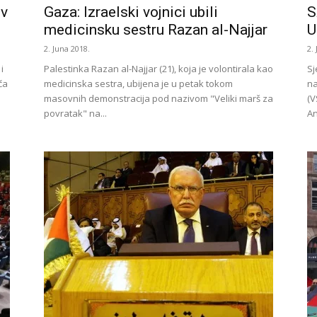
iv
Gaza: Izraelski vojnici ubili
S
medicinsku sestru Razan al-Najjar
U
2. Juna 2018.
2.
i
Palestinka Razan al-Najjar (21), koja je volontirala kao
Sj
ča
medicinska sestra, ubijena je u petak tokom
na
masovnih demonstracija pod nazivom "Veliki marš za
(V
povratak" na...
An