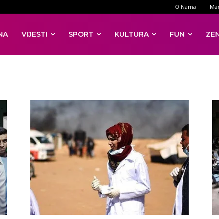
O Nama
Mar
NA
VIJESTI
SPORT
KULTURA
FUN
ZE