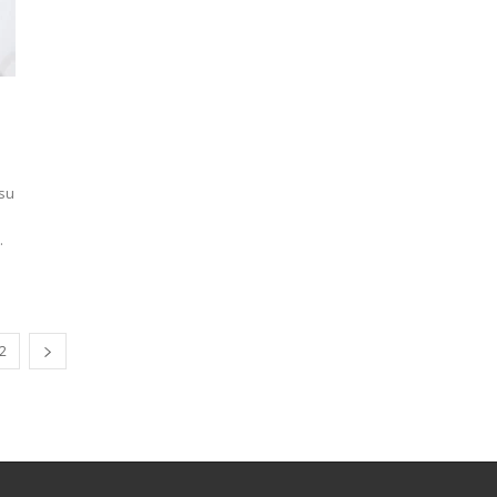
 su
.
2