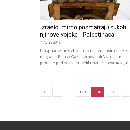
Izraelci mirno posmatraju sukob
njihove vojske i Palestinaca
7. Aprila 2018.
U napadu izraelskih vojnika na demonstrante, koji
na granici Pojasa Gaze i Izraela održavali mirne
proteste pod nazivom "Veliki marš za povratak", u..
...
1
129
130
131
13