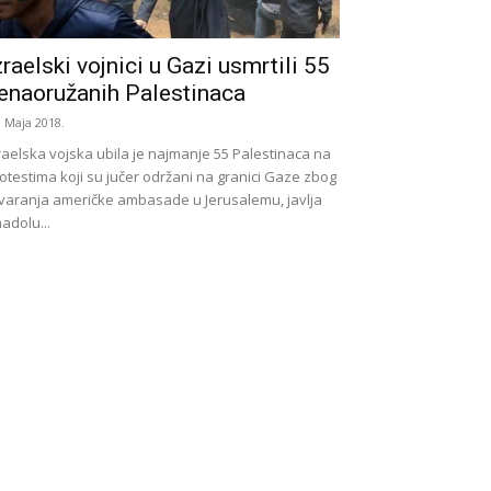
zraelski vojnici u Gazi usmrtili 55
enaoružanih Palestinaca
. Maja 2018.
raelska vojska ubila je najmanje 55 Palestinaca na
otestima koji su jučer održani na granici Gaze zbog
varanja američke ambasade u Jerusalemu, javlja
adolu...