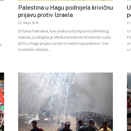
Palestina u Hagu podnijela krivičnu
U
prijavu protiv Izraela
p
22. Maja 2018.
21
Država Palestina, kao jedna od potpisnica Rimskog
U 
statuta, podnijela je Međunarodnom krivičnom sudu
Pa
(ICC) u Hagu prijavu protiv Izraela koja pokriva "sve
or
o
izraelske zločine...
u 