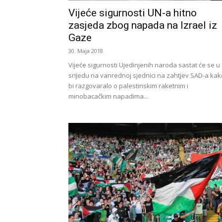
Vijeće sigurnosti UN-a hitno
zasjeda zbog napada na Izrael iz
Gaze
30. Maja 2018.
Vijeće sigurnosti Ujedinjenih naroda sastat će se u
srijedu na vanrednoj sjednici na zahtjev SAD-a kak
bi razgovaralo o palestinskim raketnim i
minobacačkim napadima...