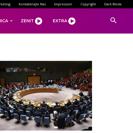
keting
Kontaktirajte Nas
Impressum
Copyright
Dark Mode
NICA
ZENIT
EXTRA