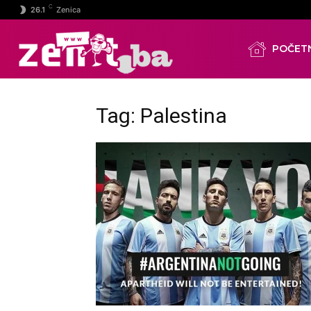
C
26.1
Zenica
POČET
Tag: Palestina