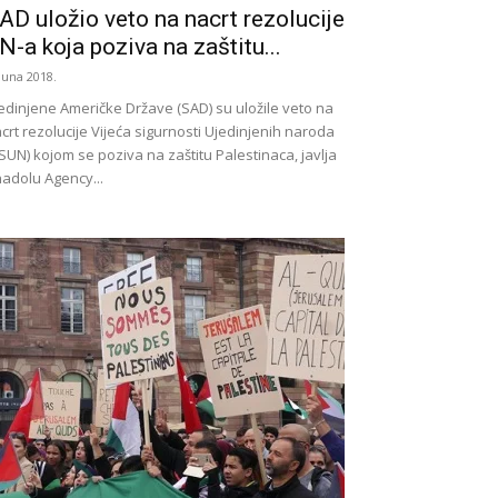
AD uložio veto na nacrt rezolucije
N-a koja poziva na zaštitu...
 Juna 2018.
edinjene Američke Države (SAD) su uložile veto na
crt rezolucije Vijeća sigurnosti Ujedinjenih naroda
SUN) kojom se poziva na zaštitu Palestinaca, javlja
adolu Agency...