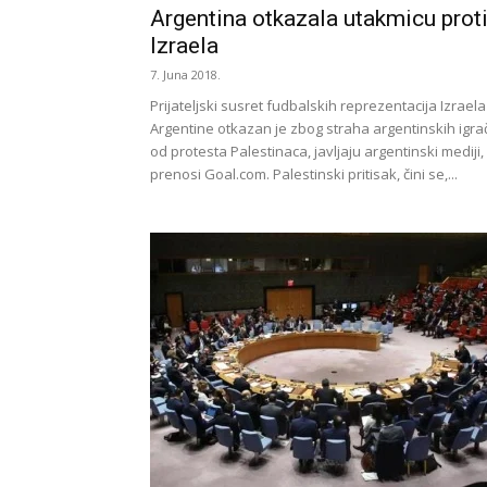
Argentina otkazala utakmicu prot
Izraela
7. Juna 2018.
Prijateljski susret fudbalskih reprezentacija Izraela 
Argentine otkazan je zbog straha argentinskih igra
od protesta Palestinaca, javljaju argentinski mediji,
prenosi Goal.com. Palestinski pritisak, čini se,...