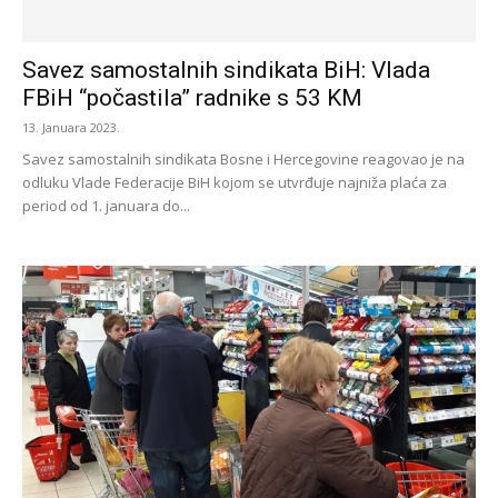
Savez samostalnih sindikata BiH: Vlada
FBiH “počastila” radnike s 53 KM
13. Januara 2023.
Savez samostalnih sindikata Bosne i Hercegovine reagovao je na
odluku Vlade Federacije BiH kojom se utvrđuje najniža plaća za
period od 1. januara do...