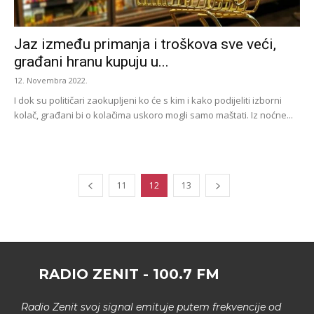
Jaz između primanja i troškova sve veći,
građani hranu kupuju u...
12. Novembra 2022.
I dok su političari zaokupljeni ko će s kim i kako podijeliti izborni
kolač, građani bi o kolačima uskoro mogli samo maštati. Iz noćne...
11
12
13
RADIO ZENIT - 100.7 FM
Radio Zenit svoj signal emituje putem frekvencije od