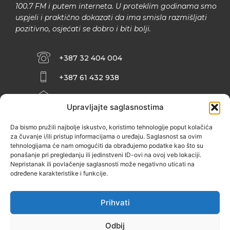
100.7 FM i putem interneta. U proteklim godinama smo
uspjeli i praktično dokazati da ima smisla razmišljati
pozitivno, osjećati se dobro i biti bolji.
+387 32 404 004
+387 61 432 938
INFO@ZENIT.BA
Upravljajte saglasnostima
HUSEINA KULENOVIĆA BR. 2 (RK
ZENIČANKA, 3. SPRAT), 72000 ZENICA
Da bismo pružili najbolje iskustvo, koristimo tehnologije poput kolačića
za čuvanje i/ili pristup informacijama o uređaju. Saglasnost sa ovim
tehnologijama će nam omogućiti da obrađujemo podatke kao što su
ponašanje pri pregledanju ili jedinstveni ID-ovi na ovoj veb lokaciji.
Nepristanak ili povlačenje saglasnosti može negativno uticati na
određene karakteristike i funkcije.
Prihvati
Odbij