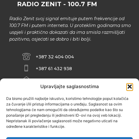
RADIO ZENIT - 100.7 FM
Radio Zenit svoj signal emituje putem frekvencije od
100.7 FM i putem interneta. U proteklim godinama smo
uspjeli i praktično dokazati da ima smisla razmišljati
pozitivno, osjećati se dobro i biti bolji.
+387 32 404 004
+387 61 432 938
INFO@ZENIT.BA
Upravljajte saglasnostima
HUSEINA KULENOVIĆA BR. 2 (RK
ZENIČANKA, 3. SPRAT), 72000 ZENICA
Da bismo pružili najbolje iskustvo, koristimo tehnologije poput kolačića
za čuvanje i/ili pristup informacijama o uređaju. Saglasnost sa ovim
tehnologijama će nam omogućiti da obrađujemo podatke kao što su
ponašanje pri pregledanju ili jedinstveni ID-ovi na ovoj veb lokaciji.
Nepristanak ili povlačenje saglasnosti može negativno uticati na
određene karakteristike i funkcije.