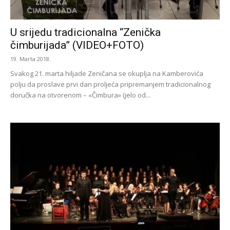
U srijedu tradicionalna “Zenička
čimburijada” (VIDEO+FOTO)
19. Marta 2018.
Svakog 21. marta hiljade Zeničana se okuplja na Kamberovića
polju da proslave prvi dan proljeća pripremanjem tradicionalnog
doručka na otvorenom – «Čimbura» (jelo od...