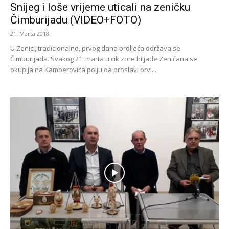
Snijeg i loše vrijeme uticali na zeničku
Čimburijadu (VIDEO+FOTO)
21. Marta 2018.
U Zenici, tradicionalno, prvog dana proljeća održava se
Čimburijada. Svakog 21. marta u cik zore hiljade Zeničana se
okuplja na Kamberovića polju da proslavi prvi...