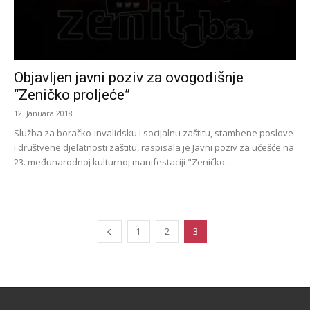
Objavljen javni poziv za ovogodišnje
“Zeničko proljeće”
12. Januara 2018.
Služba za boračko-invalidsku i socijalnu zaštitu, stambene poslove
i društvene djelatnosti zaštitu, raspisala je Javni poziv za učešće na
23. međunarodnoj kulturnoj manifestaciji "Zeničko...
1
2
3