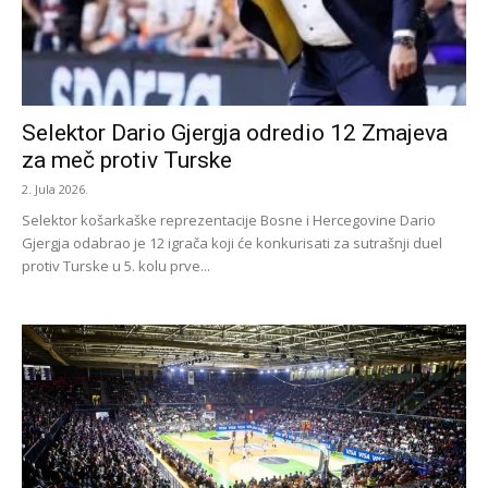
Selektor Dario Gjergja odredio 12 Zmajeva
za meč protiv Turske
2. Jula 2026.
Selektor košarkaške reprezentacije Bosne i Hercegovine Dario
Gjergja odabrao je 12 igrača koji će konkurisati za sutrašnji duel
protiv Turske u 5. kolu prve...