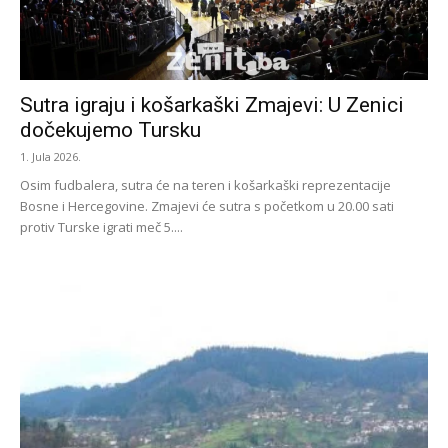
Sutra igraju i košarkaški Zmajevi: U Zenici
dočekujemo Tursku
1. Jula 2026.
Osim fudbalera, sutra će na teren i košarkaški reprezentacije
Bosne i Hercegovine. Zmajevi će sutra s početkom u 20.00 sati
protiv Turske igrati meč 5....