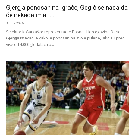
Gjergja ponosan na igrače, Gegić se nada da
će nekada imati...
3. Jula 2026.
Selektor košarkaške reprezentacije Bosne i Hercegovine Dario
Gjergja istakao je kako je ponosan na svoje pulene, iako su pred
više od 4.000 gledalaca u...