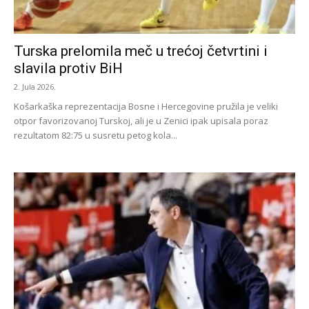
Turska prelomila meč u trećoj četvrtini i
slavila protiv BiH
2. Jula 2026.
Košarkaška reprezentacija Bosne i Hercegovine pružila je veliki
otpor favorizovanoj Turskoj, ali je u Zenici ipak upisala poraz
rezultatom 82:75 u susretu petog kola...