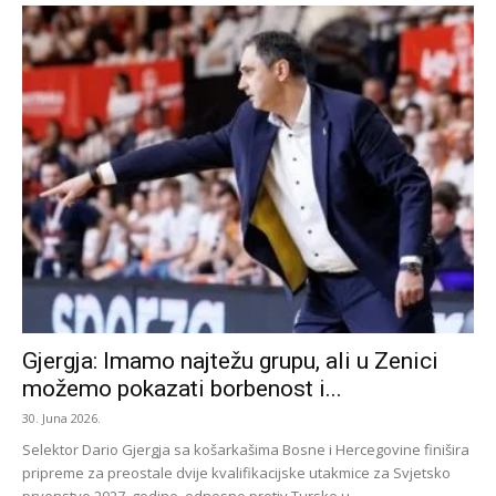
Gjergja: Imamo najtežu grupu, ali u Zenici
možemo pokazati borbenost i...
30. Juna 2026.
Selektor Dario Gjergja sa košarkašima Bosne i Hercegovine finišira
pripreme za preostale dvije kvalifikacijske utakmice za Svjetsko
prvenstvo 2027. godine, odnosno protiv Turske u...