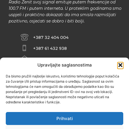
Radio Zenit svoj signal emituje putem frekvencije od
100.7 FM i putem interneta. U proteklim godinama smo
uspjeli i praktično dokazati da ima smisla razmišljati
pozitivno, osjećati se dobro i biti bolji.
+387 32 404 004
+387 61 432 938
INFO@ZENIT.BA
Upravljajte saglasnostima
HUSEINA KULENOVIĆA BR. 2 (RK
ZENIČANKA, 3. SPRAT), 72000 ZENICA
Da bismo pružili najbolje iskustvo, koristimo tehnologije poput kolačića
za čuvanje i/ili pristup informacijama o uređaju. Saglasnost sa ovim
tehnologijama će nam omogućiti da obrađujemo podatke kao što su
ponašanje pri pregledanju ili jedinstveni ID-ovi na ovoj veb lokaciji.
Nepristanak ili povlačenje saglasnosti može negativno uticati na
određene karakteristike i funkcije.
Prihvati