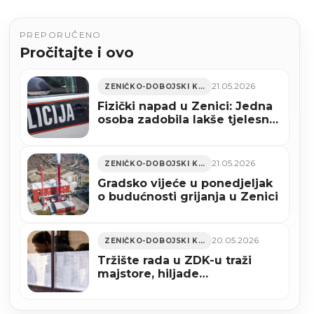
PREPORUČENO
Pročitajte i ovo
21.05.2026
ZENIČKO-DOBOJSKI KANTON
Fizički napad u Zenici: Jedna
osoba zadobila lakše tjelesne
povrede
21.05.2026
ZENIČKO-DOBOJSKI KANTON
Gradsko vijeće u ponedjeljak
o budućnosti grijanja u Zenici
20.05.2026
ZENIČKO-DOBOJSKI KANTON
Tržište rada u ZDK-u traži
majstore, hiljade
nezaposlenih u evidenciji