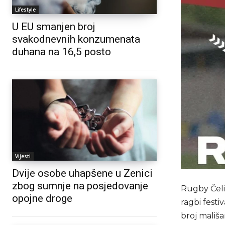
Lifestyle
U EU smanjen broj
svakodnevnih konzumenata
duhana na 16,5 posto
Vijesti
Dvije osobe uhapšene u Zenici
zbog sumnje na posjedovanje
Rugby Čeli
opojne droge
ragbi festi
broj mališa