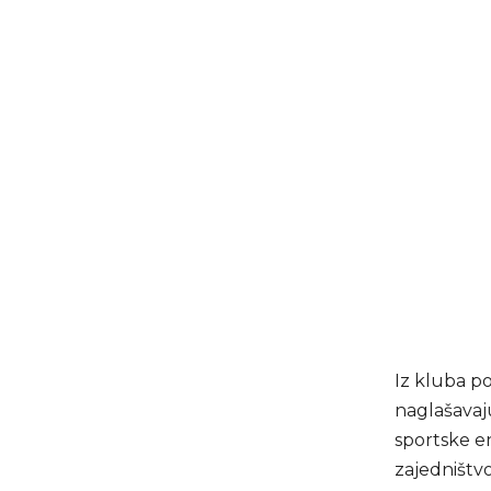
Iz kluba p
naglašavaju
sportske en
zajedništv