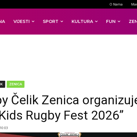
O Nama
Mar
NA
VIJESTI
SPORT
KULTURA
FUN
ZE
DK
ZENICA
y Čelik Zenica organizuj
I Kids Rugby Fest 2026”
 10:03