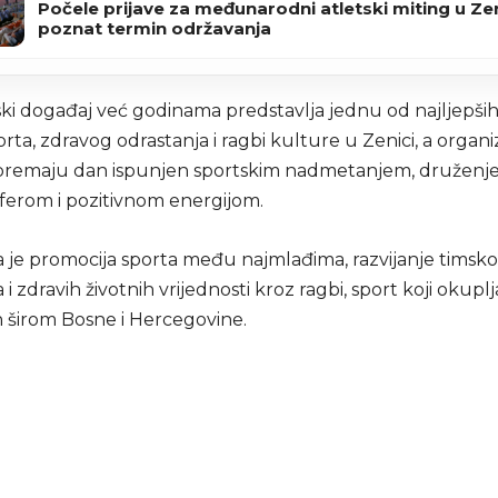
Počele prijave za međunarodni atletski miting u Zen
poznat termin održavanja
ski događaj već godinama predstavlja jednu od najljepši
orta, zdravog odrastanja i ragbi kulture u Zenici, a organiz
premaju dan ispunjen sportskim nadmetanjem, druženjem
ferom i pozitivnom energijom.
ala je promocija sporta među najmlađima, razvijanje timsk
a i zdravih životnih vrijednosti kroz ragbi, sport koji okuplj
h širom Bosne i Hercegovine.