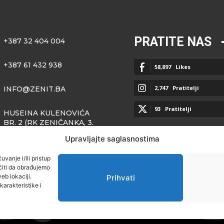
PRATITE NAS
+387 32 404 004
+387 61 432 938
58,897
Likes
2,747
Pratitelji
INFO@ZENIT.BA
93
Pratitelji
HUSEINA KULENOVIĆA
BR. 2 (RK ZENIČANKA, 3.
SPRAT), 72000 ZENICA
Upravljajte saglasnostima
vanje i/ili pristup
iti da obrađujemo
eb lokaciji.
Prihvati
arakteristike i