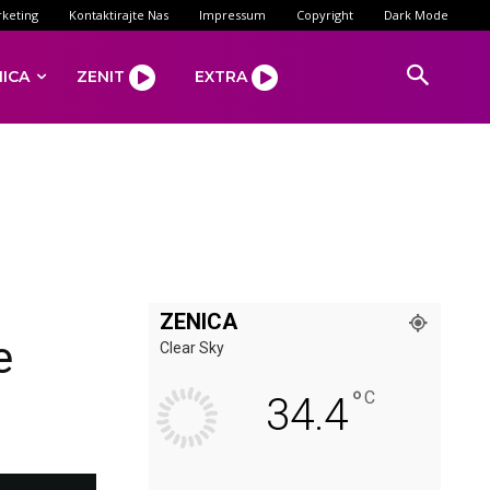
keting
Kontaktirajte Nas
Impressum
Copyright
Dark Mode
NICA
ZENIT
EXTRA
ZENICA
e
Clear Sky
°
C
34.4