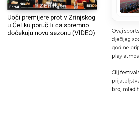
Portal
Uoči premijere protiv Zrinjskog
u Čeliku poručili da spremno
Ovaj sport
dočekuju novu sezonu (VIDEO)
dječijeg sp
godine pri
play atmos
Cilj festiv
prijateljstv
broj mladi