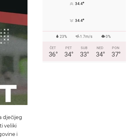
°
34.4
°
34.4
23%
1.7m/s
0%
ČET
PET
SUB
NED
PON
36
°
34
°
33
°
34
°
37
°
 dječijeg
i veliki
govine i