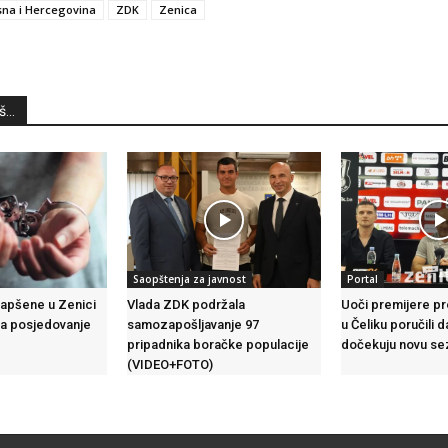
na i Hercegovina
ZDK
Zenica
...
Saopštenja za javnost
Portal
hapšene u Zenici
Vlada ZDK podržala
Uoči premijere pr
a posjedovanje
samozapošljavanje 97
u Čeliku poručili
pripadnika boračke populacije
dočekuju novu se
(VIDEO+FOTO)