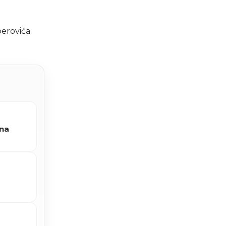
berovića
 na