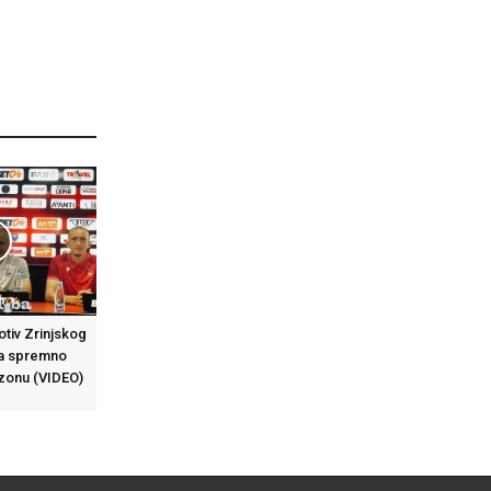
otiv Zrinjskog
 da spremno
zonu (VIDEO)