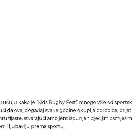
oručuju kako je “Kids Rugby Fest” mnogo više od sportsk
ći da ovaj događaj svake godine okuplja porodice, prijate
tuzijaste, stvarajući ambijent ispunjen dječijim osmijesim
om i ljubavlju prema sportu.