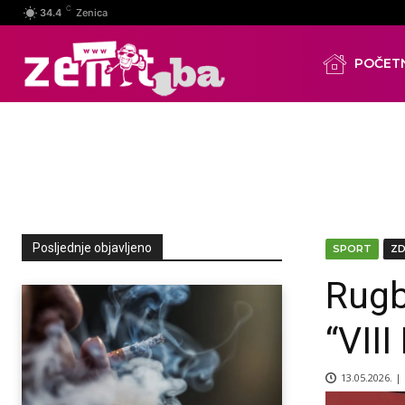
C
34.4
Zenica
POČET
Posljednje objavljeno
SPORT
Z
Rugb
“VII
13.05.2026. |