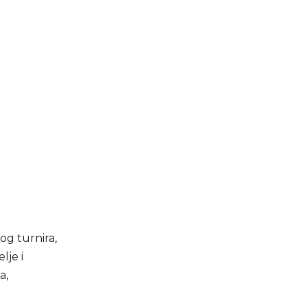
og turnira,
lje i
a,