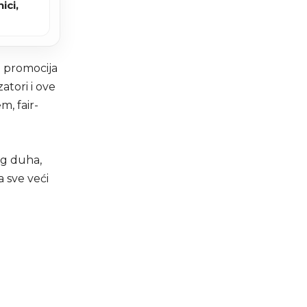
ici,
h promocija
atori i ove
, fair-
og duha,
a sve veći