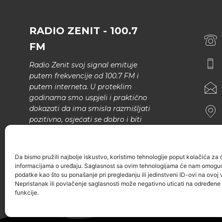
RADIO ZENIT - 100.7
FM
Radio Zenit svoj signal emituje
putem frekvencije od 100.7 FM i
putem interneta. U proteklim
godinama smo uspjeli i praktično
dokazati da ima smisla razmišljati
pozitivno, osjećati se dobro i biti
bolji.
U našem programu nema šunda,
Da bismo pružili najbolje iskustvo, koristimo tehnologije poput kolačića za ču
narodne muzike..
informacijama o uređaju. Saglasnost sa ovim tehnologijama će nam omoguć
podatke kao što su ponašanje pri pregledanju ili jedinstveni ID-ovi na ovoj v
Nepristanak ili povlačenje saglasnosti može negativno uticati na određene k
funkcije.