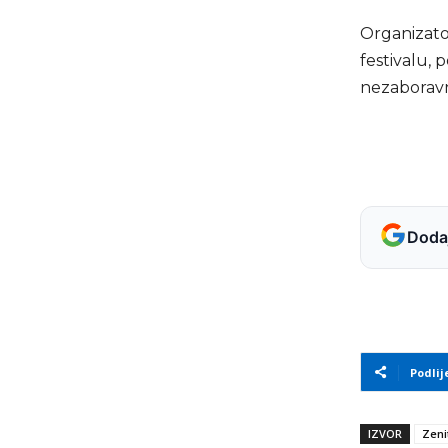
Organizator
festivalu,
nezaboravn
Dodaj
Podlij
IZVOR
Zeni