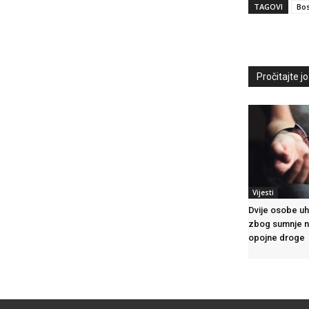
TAGOVI
Bos
Pročitajte još
Vijesti
Dvije osobe u
zbog sumnje n
opojne droge