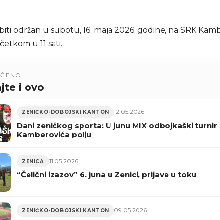
 biti održan u subotu, 16. maja 2026. godine, na SRK Kam
očetkom u 11 sati.
UČENO
jte i ovo
12.05.2026
ZENIČKO-DOBOJSKI KANTON
Dani zeničkog sporta: U junu MIX odbojkaški turnir
Kamberovića polju
11.05.2026
ZENICA
“Čelični izazov” 6. juna u Zenici, prijave u toku
09.05.2026
ZENIČKO-DOBOJSKI KANTON