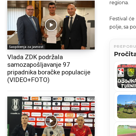
regiona.
Festival će
polje, sa p
PREPOR
Saopštenja za javnost
Pročita
Vlada ZDK podržala
samozapošljavanje 97
pripadnika boračke populacije
(VIDEO+FOTO)