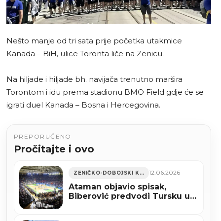
Nešto manje od tri sata prije početka utakmice
Kanada – BiH, ulice Toronta liče na Zenicu.
Na hiljade i hiljade bh. navijača trenutno maršira
Torontom i idu prema stadionu BMO Field gdje će se
igrati duel Kanada – Bosna i Hercegovina.
PREPORUČENO
Pročitajte i ovo
12.06.2026
ZENIČKO-DOBOJSKI KANTON
Ataman objavio spisak,
Biberović predvodi Tursku u
Zenici