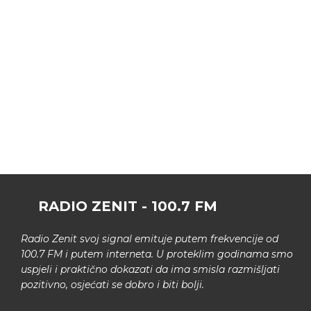
RADIO ZENIT - 100.7 FM
Radio Zenit svoj signal emituje putem frekvencije od
100.7 FM i putem interneta. U proteklim godinama smo
uspjeli i praktično dokazati da ima smisla razmišljati
pozitivno, osjećati se dobro i biti bolji.