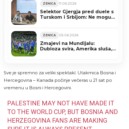
11.06.2026
ZENICA
Selektor Gjergja pred duele s
Turskom i Srbijom: Ne mogu
obećati rezultat, ali mogu da
ćemo dati sve od sebe
05.06.2026
ZENICA
Zmajevi na Mundijalu:
Dubioza svira, Amerika sluša,
Kanada strepi
Sve je spremno za veliki spektakl. Utakmica Bosna i
Hercegovina – Kanada počinje večeras u 21 sat po
vremenu u Bosni i Hercegovini.
PALESTINE MAY NOT HAVE MADE IT
TO THE WORLD CUP, BUT BOSNIA AND
HERZEGOVINA FANS ARE MAKING