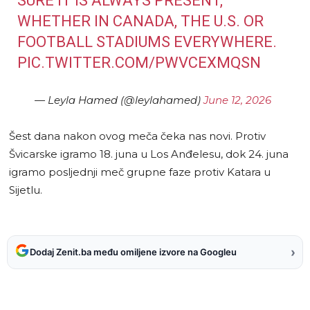
SURE IT IS ALWAYS PRESENT,
WHETHER IN CANADA, THE U.S. OR
FOOTBALL STADIUMS EVERYWHERE.
PIC.TWITTER.COM/PWVCEXMQSN
— Leyla Hamed (@leylahamed)
June 12, 2026
Šest dana nakon ovog meča čeka nas novi. Protiv
Švicarske igramo 18. juna u Los Anđelesu, dok 24. juna
igramo posljednji meč grupne faze protiv Katara u
Sijetlu.
›
Dodaj Zenit.ba među omiljene izvore na Googleu