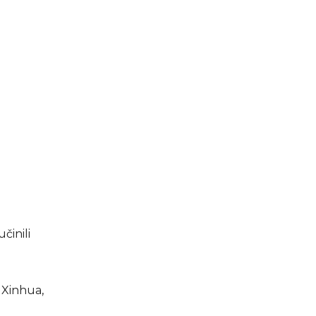
činili
 Xinhua,