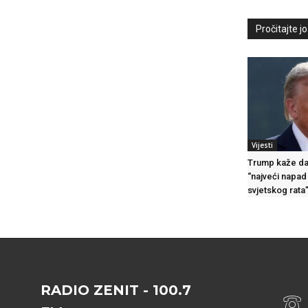
Pročitajte još
Vijesti
Trump kaže da 
“najveći napa
svjetskog rata
RADIO ZENIT - 100.7