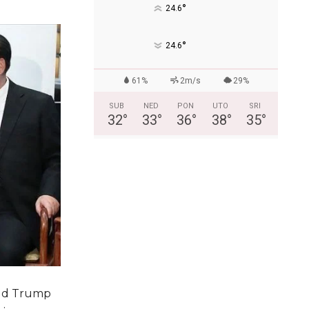
°
24.6
°
24.6
61%
2m/s
29%
SUB
NED
PON
UTO
SRI
32
°
33
°
36
°
38
°
35
°
ald Trump