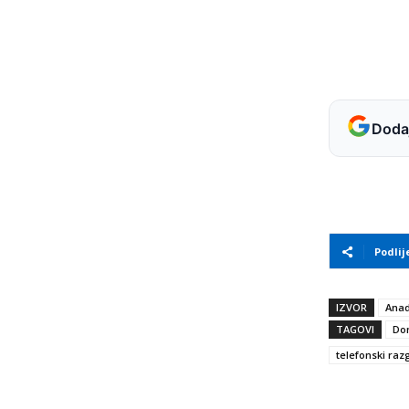
Dodaj
Podlij
IZVOR
Anad
TAGOVI
Do
telefonski raz