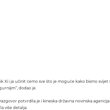
k Xi i ja učinit ćemo sve što je moguće kako bismo svijet u
igurnijim”, dodao je.
razgovor potvrdila je i kineska državna novinska agencija
la više detalja.