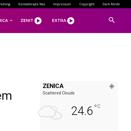
keting
Kontaktirajte Nas
Impressum
Copyright
Dark Mode
NICA
ZENIT
EXTRA
ZENICA
jem
Scattered Clouds
°
C
24.6