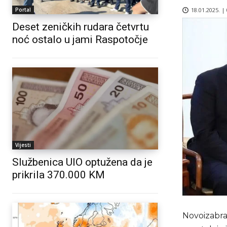
18.01.2025. |
Portal
Deset zeničkih rudara četvrtu
noć ostalo u jami Raspotočje
Vijesti
Službenica UIO optužena da je
prikrila 370.000 KM
Novoizabra