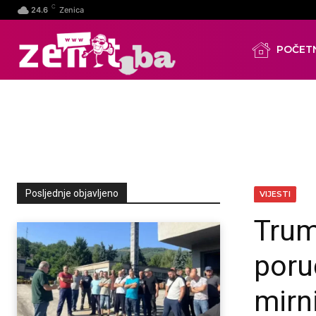
C
24.6
Zenica
POČET
Posljednje objavljeno
VIJESTI
Trum
poru
mirni