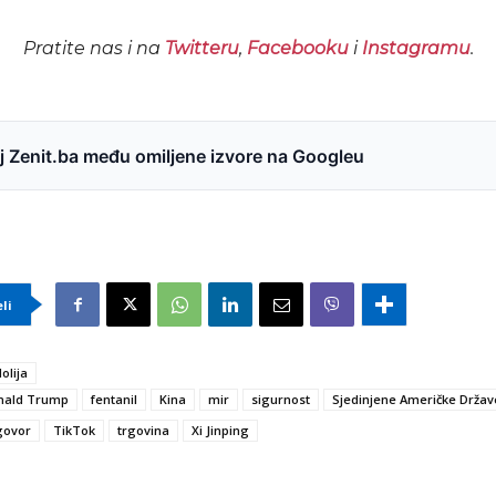
Pratite nas i na
Twitteru
,
Facebooku
i
Instagramu
.
 Zenit.ba među omiljene izvore na Googleu
eli
olija
nald Trump
fentanil
Kina
mir
sigurnost
Sjedinjene Američke Držav
govor
TikTok
trgovina
Xi Jinping