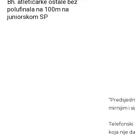
Bh. atletičarke ostale bez
polufinala na 100m na
juniorskom SP
“Predsjedni
mirnijim i s
Telefonski 
koja nije da