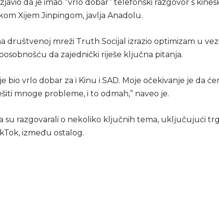
izjavio da je imao “vrlo dobar” telefonski razgovor s kine
kom Xijem Jinpingom, javlja Anadolu.
 društvenoj mreži Truth Socijal izrazio optimizam u vezi
osobnošću da zajednički riješe ključna pitanja.
e bio vrlo dobar za i Kinu i SAD. Moje očekivanje je da ć
ešiti mnoge probleme, i to odmah,” naveo je.
 su razgovarali o nekoliko ključnih tema, uključujući tr
TikTok, između ostalog.