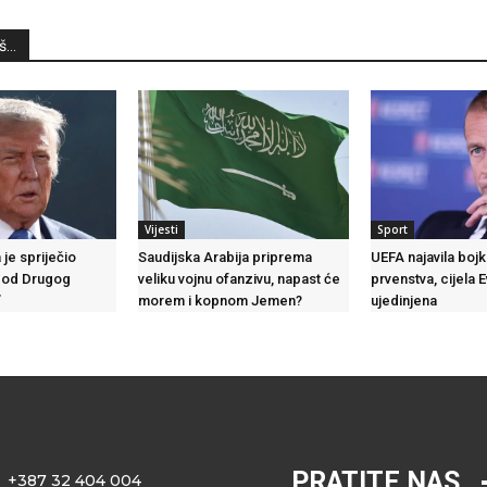
...
Vijesti
Sport
je spriječio
Saudijska Arabija priprema
UEFA najavila boj
d od Drugog
veliku vojnu ofanzivu, napast će
prvenstva, cijela 
”
morem i kopnom Jemen?
ujedinjena
PRATITE NAS
+387 32 404 004