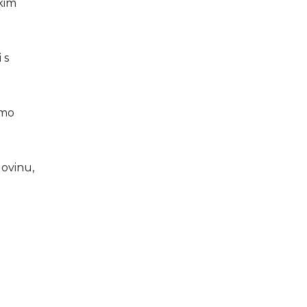
skim
 s
emo
govinu,