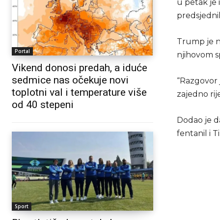
u petak je 
predsjedni
Trump je na
Portal
njihovom sp
Vikend donosi predah, a iduće
sedmice nas očekuje novi
“Razgovor j
toplotni val i temperature više
zajedno rij
od 40 stepeni
Dodao je da
fentanil i 
Sport