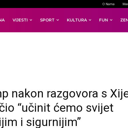
O Nama
Mar
NA
VIJESTI
SPORT
KULTURA
FUN
ZE
p nakon razgovora s Xi
čio “učinit ćemo svijet
jim i sigurnijim”