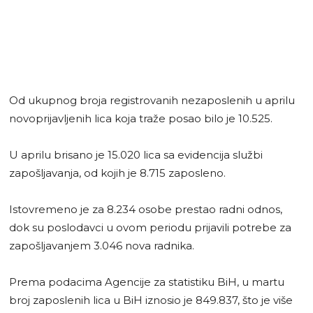
Od ukupnog broja registrovanih nezaposlenih u aprilu
novoprijavljenih lica koja traže posao bilo je 10.525.
U aprilu brisano je 15.020 lica sa evidencija službi
zapošljavanja, od kojih je 8.715 zaposleno.
Istovremeno je za 8.234 osobe prestao radni odnos,
dok su poslodavci u ovom periodu prijavili potrebe za
zapošljavanjem 3.046 nova radnika.
Prema podacima Agencije za statistiku BiH, u martu
broj zaposlenih lica u BiH iznosio je 849.837, što je više