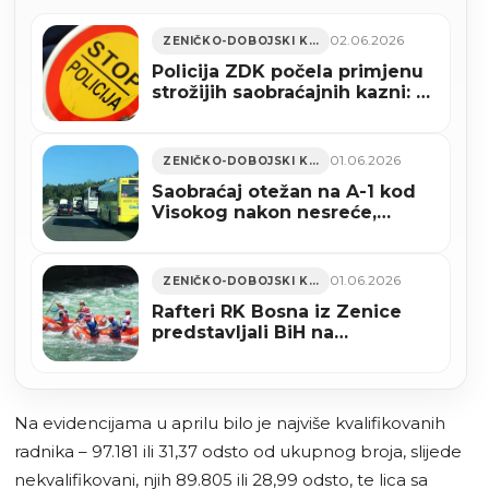
02.06.2026
ZENIČKO-DOBOJSKI KANTON
Policija ZDK počela primjenu
strožijih saobraćajnih kazni: U
Tešnju sankcionisan vozač
zbog obijesne vožnje
01.06.2026
ZENIČKO-DOBOJSKI KANTON
Saobraćaj otežan na A-1 kod
Visokog nakon nesreće,
vozačima upućen apel na
oprez
01.06.2026
ZENIČKO-DOBOJSKI KANTON
Rafteri RK Bosna iz Zenice
predstavljali BiH na
Evropskom prvenstvu u Banjoj
Luci (FOTO)
Na evidencijama u aprilu bilo je najviše kvalifikovanih
radnika – 97.181 ili 31,37 odsto od ukupnog broja, slijede
nekvalifikovani, njih 89.805 ili 28,99 odsto, te lica sa