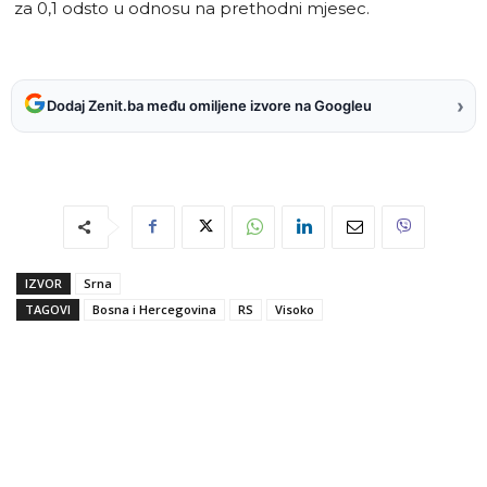
za 0,1 odsto u odnosu na prethodni mjesec.
›
Dodaj Zenit.ba među omiljene izvore na Googleu
IZVOR
Srna
TAGOVI
Bosna i Hercegovina
RS
Visoko