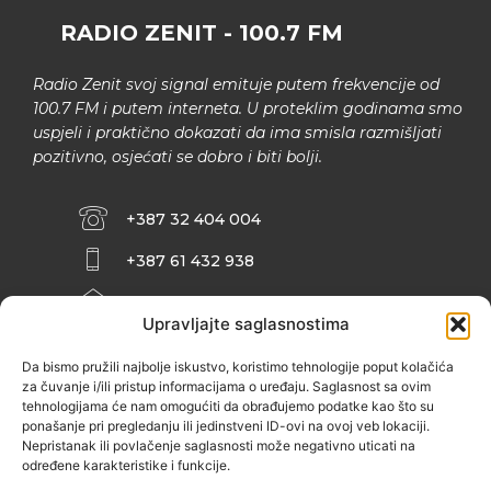
RADIO ZENIT - 100.7 FM
Radio Zenit svoj signal emituje putem frekvencije od
100.7 FM i putem interneta. U proteklim godinama smo
uspjeli i praktično dokazati da ima smisla razmišljati
pozitivno, osjećati se dobro i biti bolji.
+387 32 404 004
+387 61 432 938
INFO@ZENIT.BA
Upravljajte saglasnostima
HUSEINA KULENOVIĆA BR. 2 (RK
ZENIČANKA, 3. SPRAT), 72000 ZENICA
Da bismo pružili najbolje iskustvo, koristimo tehnologije poput kolačića
za čuvanje i/ili pristup informacijama o uređaju. Saglasnost sa ovim
tehnologijama će nam omogućiti da obrađujemo podatke kao što su
ponašanje pri pregledanju ili jedinstveni ID-ovi na ovoj veb lokaciji.
Nepristanak ili povlačenje saglasnosti može negativno uticati na
određene karakteristike i funkcije.