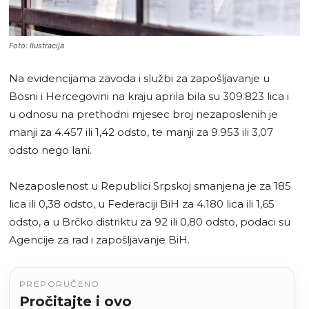
Foto: Ilustracija
Na evidencijama zavoda i službi za zapošljavanje u
Bosni i Hercegovini na kraju aprila bila su 309.823 lica i
u odnosu na prethodni mjesec broj nezaposlenih je
manji za 4.457 ili 1,42 odsto, te manji za 9.953 ili 3,07
odsto nego lani.
Nezaposlenost u Republici Srpskoj smanjena je za 185
lica ili 0,38 odsto, u Federaciji BiH za 4.180 lica ili 1,65
odsto, a u Brčko distriktu za 92 ili 0,80 odsto, podaci su
Agencije za rad i zapošljavanje BiH.
PREPORUČENO
Pročitajte i ovo