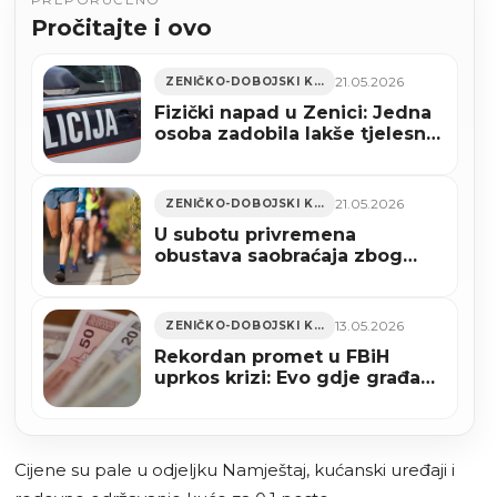
Pročitajte i ovo
21.05.2026
ZENIČKO-DOBOJSKI KANTON
Fizički napad u Zenici: Jedna
osoba zadobila lakše tjelesne
povrede
21.05.2026
ZENIČKO-DOBOJSKI KANTON
U subotu privremena
obustava saobraćaja zbog
održavanja “Zeničke trke
2026.”
13.05.2026
ZENIČKO-DOBOJSKI KANTON
Rekordan promet u FBiH
uprkos krizi: Evo gdje građani
najviše troše
Cijene su pale u odjeljku Namještaj, kućanski uređaji i