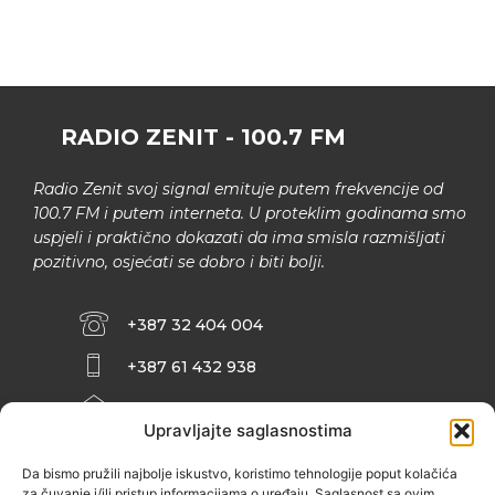
RADIO ZENIT - 100.7 FM
Radio Zenit svoj signal emituje putem frekvencije od
100.7 FM i putem interneta. U proteklim godinama smo
uspjeli i praktično dokazati da ima smisla razmišljati
pozitivno, osjećati se dobro i biti bolji.
+387 32 404 004
+387 61 432 938
INFO@ZENIT.BA
Upravljajte saglasnostima
HUSEINA KULENOVIĆA BR. 2 (RK
ZENIČANKA, 3. SPRAT), 72000 ZENICA
Da bismo pružili najbolje iskustvo, koristimo tehnologije poput kolačića
za čuvanje i/ili pristup informacijama o uređaju. Saglasnost sa ovim