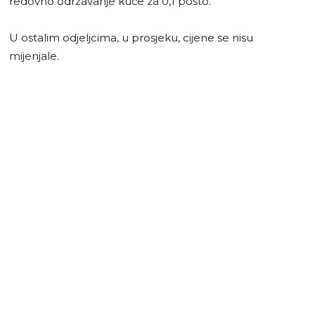
redovno održavanje kuće za 0,1 posto.
U ostalim odjeljcima, u prosjeku, cijene se nisu
mijenjale.