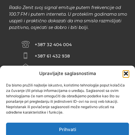
Radio Zenit svoj signal emituje putem frekvencije od
100.7 FM i putem interneta. U proteklim godinama smo
uspjeli i praktično dokazati da ima smisla razmišljati
pozitivno, osjećati se dobro i biti bolji.
+387 32 404 004
+387 61 432 938
INFO@ZENIT.BA
Upravljajte saglasnostima
HUSEINA KULENOVIĆA BR. 2 (RK
ZENIČANKA, 3. SPRAT), 72000 ZENICA
Da bismo pružili najbolje iskustvo, koristimo tehnologije poput kolačića
za čuvanje i/ili pristup informacijama o uređaju. Saglasnost sa ovim
tehnologijama će nam omogućiti da obrađujemo podatke kao što su
ponašanje pri pregledanju ili jedinstveni ID-ovi na ovoj veb lokaciji.
Nepristanak ili povlačenje saglasnosti može negativno uticati na
određene karakteristike i funkcije.
Prihvati