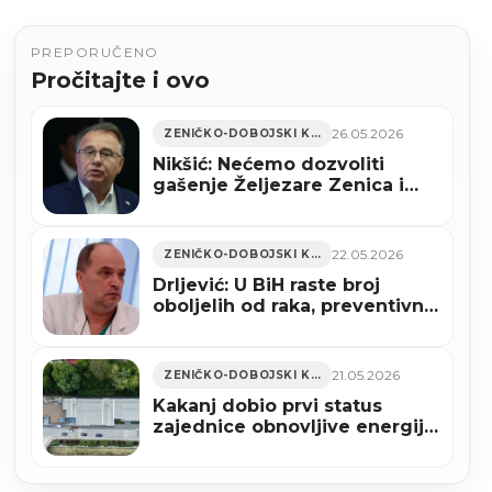
PREPORUČENO
Pročitajte i ovo
26.05.2026
ZENIČKO-DOBOJSKI KANTON
Nikšić: Nećemo dozvoliti
gašenje Željezare Zenica i
gubitak radnih mjesta
22.05.2026
ZENIČKO-DOBOJSKI KANTON
Drljević: U BiH raste broj
oboljelih od raka, preventivnih
programa u FBiH ni na vidiku
21.05.2026
ZENIČKO-DOBOJSKI KANTON
Kakanj dobio prvi status
zajednice obnovljive energije
u Bosni i Hercegovini