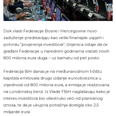
Dok vlasti Federacije Bosne i Hercegovine novo
zaduženje predstavljaju kao veliki finansijski uspjeh i
potvrdu “povjerenja investitora”, činjenica ostaje da će
građani Federacije u narednim godinama vraćati novih
800 miliona eura duga – uz kamatu od pet posto.
Federacija BiH danas je na međunarodnom tržištu
kapitala emitovala drugo izdanje euroobveznica u
vrijednosti od 800 miliona eura, a emisija je realizovana
na Londonskoj berzi. Iz Vlade FBiH naglašavaju kako je
interes investitora bio višestruko veći od planiranog
iznosa, te da je ukupna potražnja dostigla oko 2,5
milijarde eura.