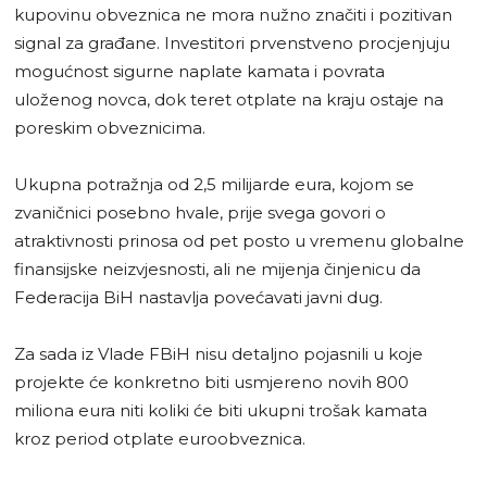
kupovinu obveznica ne mora nužno značiti i pozitivan
signal za građane. Investitori prvenstveno procjenjuju
mogućnost sigurne naplate kamata i povrata
uloženog novca, dok teret otplate na kraju ostaje na
poreskim obveznicima.
Ukupna potražnja od 2,5 milijarde eura, kojom se
zvaničnici posebno hvale, prije svega govori o
atraktivnosti prinosa od pet posto u vremenu globalne
finansijske neizvjesnosti, ali ne mijenja činjenicu da
Federacija BiH nastavlja povećavati javni dug.
Za sada iz Vlade FBiH nisu detaljno pojasnili u koje
projekte će konkretno biti usmjereno novih 800
miliona eura niti koliki će biti ukupni trošak kamata
kroz period otplate euroobveznica.