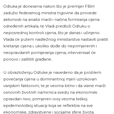
Odluka je donesena nakon što je premijer FBiH
zadužio federalnog ministra trgovine da provede
aktivnosti na analizi marži i načina formiranja cijena
određenih artikala, te Vladi predloži Odluku o
neposrednoj kontroli cijena, što je danas i učinjeno.
Vlada će putem nadležnog ministarstva nastaviti pratiti
kretanje cijena i, ukoliko dođe do neprimjerenih i
neopravdanih pomijeranja cijena, intervenisat će
ponovo i zaštititi građane.
U obrazloženju Odluke je navedeno da je problem
povećanja cijena u dominantnoj mjeri uzrokovan
vanjskim faktorom, te je veoma bitno i da visine marži
osnovnih životnih namirnica svedu na ekonomski
opravdan nivo, primjeren ovoj veoma teškoj
epidemiološkoj situaciji koja se reflektira na sve
ekonomske, zdravstvene i socijalne sfere života.