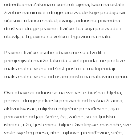
odredbama Zakona o kontroli cijena, kao i na ostale
životne namirnice i druge proizvode koje prodaju svi
učesnici u lancu snabdijevanja, odnosno privredna
društva i druge pravne i fizičke lica koja proizvode i
obavljaju trgovinu na veliko i trgovinu na malo.
Pravne i fizičke osobe obavezne su utvrditi i
primjenjivati marže tako da u veleprodaji ne prelaze
maksimalnu visinu od šest posto i u maloprodaji
maksimalnu visinu od osam posto na nabavnu cijenu.
Ova obaveza odnosi se na sve vrste brašna i hljeba,
peciva i druge pekarski proizvodi od brašna žitarica,
aktivni kvasac, mlijeko i mliječne prerađevine, jaja i
proizvode od jaja, šećer, čaj, začine, so za ljudsku
ishranu, rižu, tjesteninu, biljne i životinjske masnoće, sve
vrste svježeg mesa, ribe i njihove prerađevine, sirće,