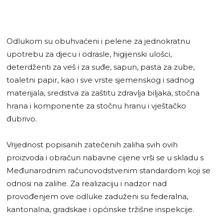
Odlukom su obuhvaćeni i pelene za jednokratnu
upotrebu za djecu i odrasle, higijenski ulošci,
deterdženti za veš i za suđe, sapun, pasta za zube,
toaletni papir, kao i sve vrste sjemenskog i sadnog
materijala, sredstva za zaštitu zdravlјa bilјaka, stočna
hrana i komponente za stočnu hranu i vještačko
đubrivo.
Vrijednost popisanih zatečenih zaliha svih ovih
proizvoda i obračun nabavne cijene vrši se u skladu s
Međunarodnim računovodstvenim standardom koji se
odnosi na zalihe. Za realizaciju i nadzor nad
provođenjem ove odluke zaduženi su federalna,
kantonalna, gradskae i općinske tržišne inspekcije.