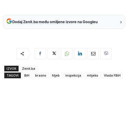
›
Dodaj Zenit.ba među omiljene izvore na Googleu
IZVOR
Zenit.ba
TAGOVI
BiH
brasno
hljeb
inspekcija
mlijeko
Vlada FBiH