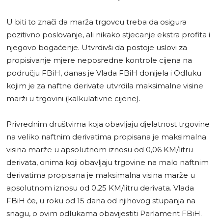
U biti to znači da marža trgovcu treba da osigura
pozitivno poslovanje, ali nikako stjecanje ekstra profita i
njegovo bogaćenje. Utvrdivši da postoje uslovi za
propisivanje mjere neposredne kontrole cijena na
području FBiH, danas je Vlada FBiH donijela i Odluku
kojim je za naftne derivate utvrdila maksimalne visine
marži u trgovini (kalkulativne cijene).
Privrednim društvima koja obavljaju djelatnost trgovine
na veliko naftnim derivatima propisana je maksimalna
visina marže u apsolutnom iznosu od 0,06 KM/litru
derivata, onima koji obavljaju trgovine na malo naftnim
derivatima propisana je maksimalna visina marže u
apsolutnom iznosu od 0,25 KM/litru derivata. Vlada
FBiH će, u roku od 15 dana od njihovog stupanja na
snagu, o ovim odlukama obavijestiti Parlament FBiH.