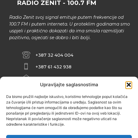
RADIO ZENIT - 100.7 FM
Radio Zenit svoj signal emituje putem frekvencije od
100.7 FM i putem interneta. U proteklim godinama smo
uspjeli i praktično dokazati da ima smisla razmišljati
pozitivno, osjećati se dobro i biti bolji.
+387 32 404 004
+387 61 432 938
INFO@ZENIT.BA
Upravljajte saglasnostima
HUSEINA KULENOVIĆA BR. 2 (RK
ZENIČANKA, 3. SPRAT), 72000 ZENICA
Da bismo pružili najbolje iskustvo, koristimo tehnologije poput kolačića
za čuvanje i/ili pristup informacijama o uređaju. Saglasnost sa ovim
tehnologijama će nam omogućiti da obrađujemo podatke kao što su
ponašanje pri pregledanju ili jedinstveni ID-ovi na ovoj veb lokaciji.
Nepristanak ili povlačenje saglasnosti može negativno uticati na
određene karakteristike i funkcije.