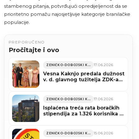
stambenog pitanja, potvrđujući opredijeljenost da se
prioritetno pomažu najosjetljivije kategorije branilačke
populacije.
PREPORUČENO
Pročitajte i ovo
17.06.2026
ZENIČKO-DOBOJSKI KANTON
Vesna Kaknjo predala dužnost
v. d. glavnog tužitelja ZDK-a
Erminu Imamoviću
17.06.2026
ZENIČKO-DOBOJSKI KANTON
Isplaćena treća rata boračkih
stipendija za 1.326 korisnika u
ZDK
15.06.2026
ZENIČKO-DOBOJSKI KANTON