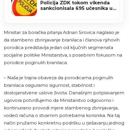
Policija ZDK tokom vikenda
sankcionisala 695 učesnika u
saobraćaju
Ministar za boračka pitanja Adnan Sirovica naglasio je
da stambeno zbrinjavanje branilaca i članova njihovih
porodica predstavlja jedan od ključnih segmenata
socijalne politike Ministarstva, s posebnim fokusom na
porodice poginulih branilaca.
– Naša je trajna obaveza da porodicama poginulih
branilaca osiguramo sigurnost, stabilnost i
dostojanstvene uslove života. Današnjim potpisivanjem
ugovora potvrđujemo da Ministarstvo odgovorno i
kontinuirano provodi mjere stambenog zbrinjavanja,
vodeći računa o stvarnim potrebama korisnika. Na taj
način pružamo konkretnu podršku u rješavanju jednog