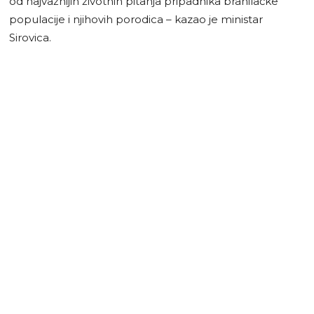
od najvažnijih životnih pitanja pripadnika branilačke
populacije i njihovih porodica – kazao je ministar
Sirovica.