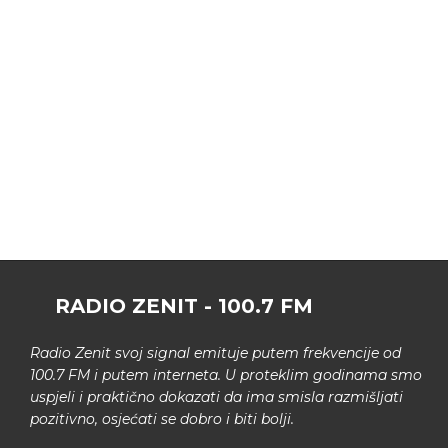
RADIO ZENIT - 100.7 FM
Radio Zenit svoj signal emituje putem frekvencije od
100.7 FM i putem interneta. U proteklim godinama smo
uspjeli i praktično dokazati da ima smisla razmišljati
pozitivno, osjećati se dobro i biti bolji.