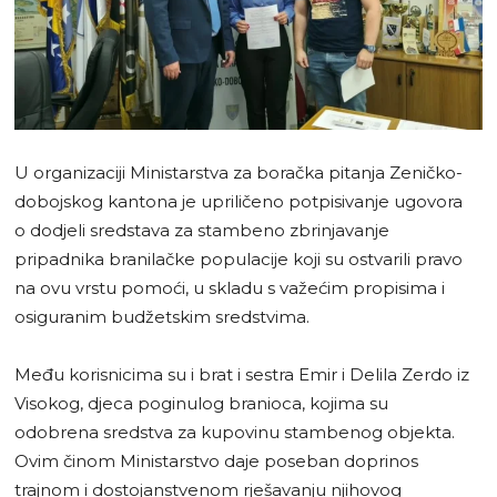
U organizaciji Ministarstva za boračka pitanja Zeničko-
dobojskog kantona je upriličeno potpisivanje ugovora
o dodjeli sredstava za stambeno zbrinjavanje
pripadnika branilačke populacije koji su ostvarili pravo
na ovu vrstu pomoći, u skladu s važećim propisima i
osiguranim budžetskim sredstvima.
Među korisnicima su i brat i sestra Emir i Delila Zerdo iz
Visokog, djeca poginulog branioca, kojima su
odobrena sredstva za kupovinu stambenog objekta.
Ovim činom Ministarstvo daje poseban doprinos
trajnom i dostojanstvenom rješavanju njihovog