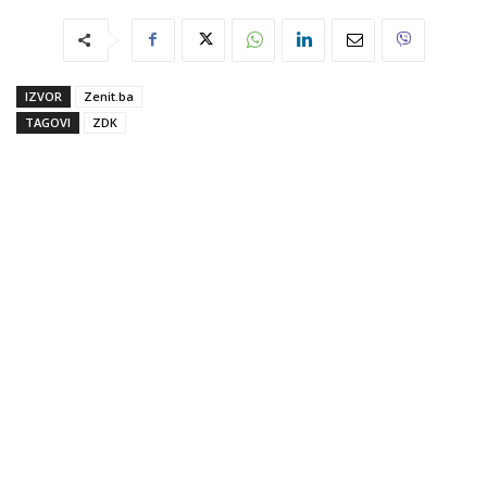
IZVOR
Zenit.ba
TAGOVI
ZDK