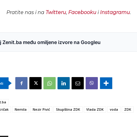
Pratite nas i na
Twitteru
,
Facebooku
i
Instagramu
.
 Zenit.ba među omiljene izvore na Googleu
eli
t.ba
tričak
Nemila
Nezir Pivić
Skupština ZDK
Vlada ZDK
voda
ZDK