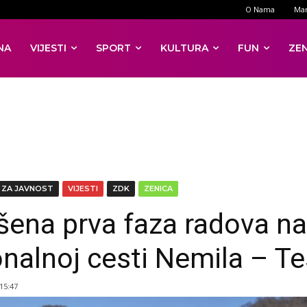
O Nama
Mar
NA
VIJESTI
SPORT
KULTURA
FUN
ZE
 ZA JAVNOST
VIJESTI
ZDK
ZENICA
šena prva faza radova na
onalnoj cesti Nemila – Te
 15:47