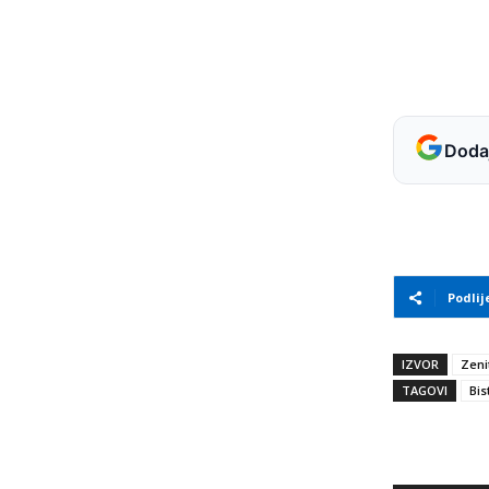
Dodaj
Podlij
IZVOR
Zeni
TAGOVI
Bis