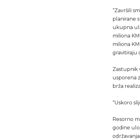
“Završili s
planirane s
ukupna ula
miliona KM
miliona KM
gravitiraju
Zastupnik 
usporena z
brža realiz
“Uskoro sli
Resorno mi
godine ulo
održavanja