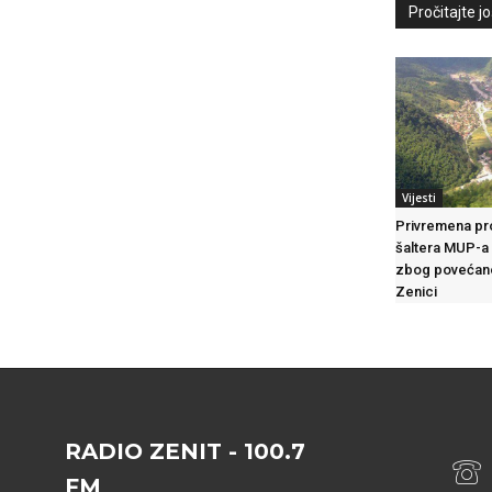
Pročitajte još
Vijesti
Privremena pr
šaltera MUP-a
zbog povećano
Zenici
RADIO ZENIT - 100.7
FM