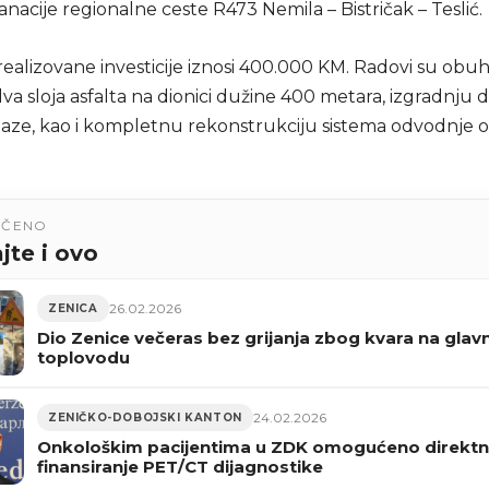
anacije regionalne ceste R473 Nemila – Bistričak – Teslić.
realizovane investicije iznosi 400.000 KM. Radovi su obuhv
a sloja asfalta na dionici dužine 400 metara, izgradnju d
taze, kao i kompletnu rekonstrukciju sistema odvodnje o
UČENO
jte i ovo
26.02.2026
ZENICA
Dio Zenice večeras bez grijanja zbog kvara na gla
toplovodu
24.02.2026
ZENIČKO-DOBOJSKI KANTON
Onkološkim pacijentima u ZDK omogućeno direkt
finansiranje PET/CT dijagnostike