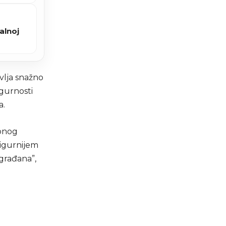
alnoj
vlja snažno
igurnosti
a.
ionog
sigurnijem
 građana”,