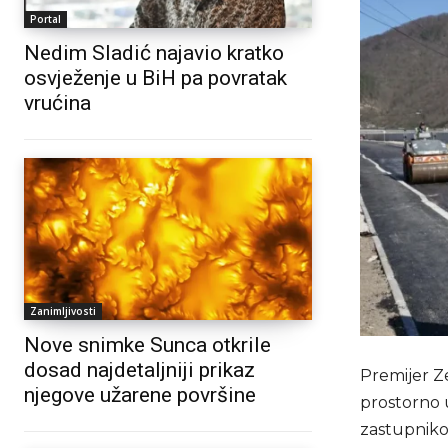
Portal
Nedim Sladić najavio kratko
osvježenje u BiH pa povratak
vrućina
Zanimljivosti
Nove snimke Sunca otkrile
dosad najdetaljniji prikaz
Premijer Z
njegove užarene površine
prostorno 
zastupniko