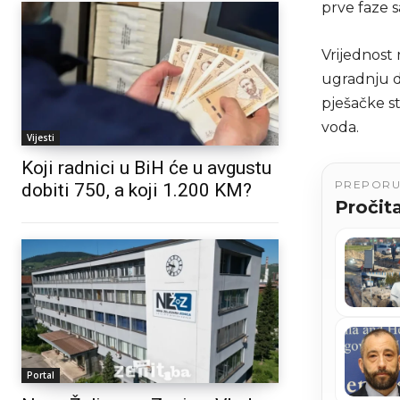
prve faze s
Vrijednost 
ugradnju dv
pješačke s
voda.
Vijesti
Koji radnici u BiH će u avgustu
PREPOR
dobiti 750, a koji 1.200 KM?
Pročita
Portal