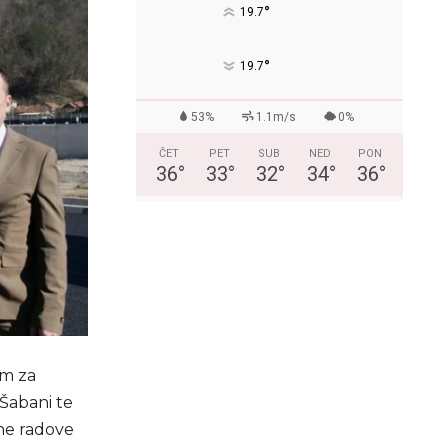
°
19.7
°
19.7
53%
1.1m/s
0%
ČET
PET
SUB
NED
PON
36
°
33
°
32
°
34
°
36
°
om za
Šabani te
ne radove