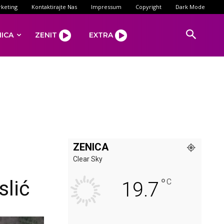
keting
Kontaktirajte Nas
Impressum
Copyright
Dark Mode
NICA
ZENIT
EXTRA
ZENICA
Clear Sky
°
slić
C
19.7