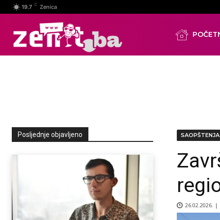
C
19.7
Zenica
POČET
Posljednje objavljeno
SAOPŠTENJA
Zavr
regi
26.02.2026. |