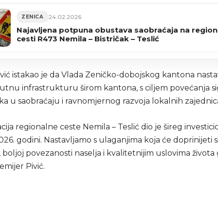
24.02.2026
ZENICA
Najavljena potpuna obustava saobraćaja na region
cesti R473 Nemila – Bistričak – Teslić
ivić istakao je da Vlada Zeničko-dobojskog kantona nasta
putnu infrastrukturu širom kantona, s ciljem povećanja s
ka u saobraćaju i ravnomjernog razvoja lokalnih zajednic
ija regionalne ceste Nemila – Teslić dio je šireg investic
026. godini. Nastavljamo s ulaganjima koja će doprinijeti 
 boljoj povezanosti naselja i kvalitetnijim uslovima života
remijer Pivić.