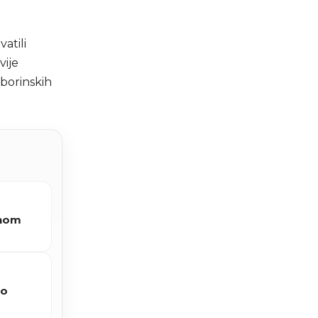
atili
vije
borinskih
vnom
no