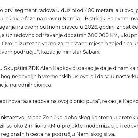
mo prvi segment radova u dužini od 400 metara, a u ovoj 
u još dvije faze na pravcu Nemila – Bistričak. Sa ovom inv
ganja na ovom putnom pravcu u 2026. godini iznosit će 
, a uz redovno održavanje dodatnih 300.000 KM, ukupno
. Ovo je izuzetno važno za mještane mjesnih zajednica k
 ovom području”, kazao je ministar Šabani.
u Skupštini ZDK Alen Kapković istakao je da je dinamika 
bog nepovoljnih vremenskih uslova, ali da se u nastavk
acija narednih dionica.
jedi nova faza radova na ovoj dionici puta”, rekao je Kapko
nistarstvo i Vlada Zeničko-dobojskog kantona u protekle
žili su oko 2 miliona KM u projekte modernizacije i redo
 regionalnih cesta na području Nemilskog sliva.