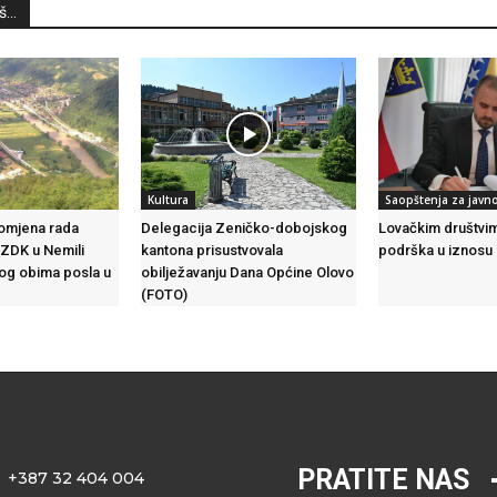
...
Kultura
Saopštenja za javn
omjena rada
Delegacija Zeničko-dobojskog
Lovačkim društvi
 ZDK u Nemili
kantona prisustvovala
podrška u iznosu
g obima posla u
obilježavanju Dana Općine Olovo
(FOTO)
PRATITE NAS
+387 32 404 004