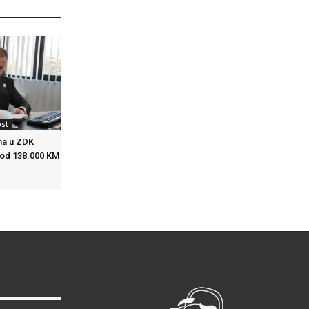
ost
ma u ZDK
 od 138.000 KM