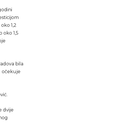
godini
esticijom
oko 1,2
 oko 1,5
oje
radova bila
u očekuje
vić.
 dvije
vnog