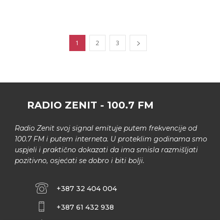
1
2
3
RADIO ZENIT - 100.7 FM
Radio Zenit svoj signal emituje putem frekvencije od
100.7 FM i putem interneta. U proteklim godinama smo
uspjeli i praktično dokazati da ima smisla razmišljati
pozitivno, osjećati se dobro i biti bolji.
+387 32 404 004
+387 61 432 938