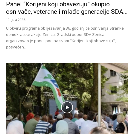
Panel “Korijeni koji obavezuju” okupio
osnivače, veterane i mlađe generacije SDA...
10. Jula 2026.
U okviru programa obilježavanja 36. godišnjice osnivanja Stranke
demokratske akcije Zenica, Gradski odbor SDA Zenica
organizovao je panel pod nazivom "Korijeni koji obavezuju",
posvećen...