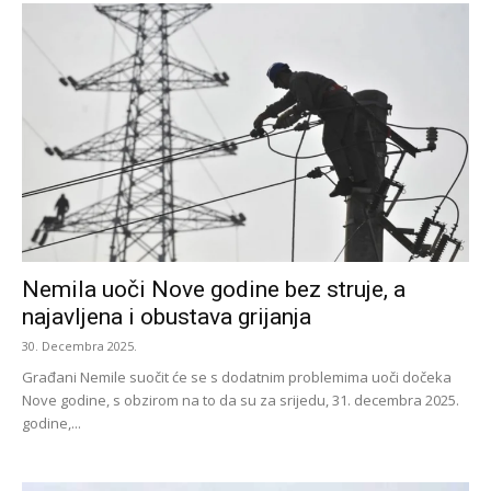
Nemila uoči Nove godine bez struje, a
najavljena i obustava grijanja
30. Decembra 2025.
Građani Nemile suočit će se s dodatnim problemima uoči dočeka
Nove godine, s obzirom na to da su za srijedu, 31. decembra 2025.
godine,...