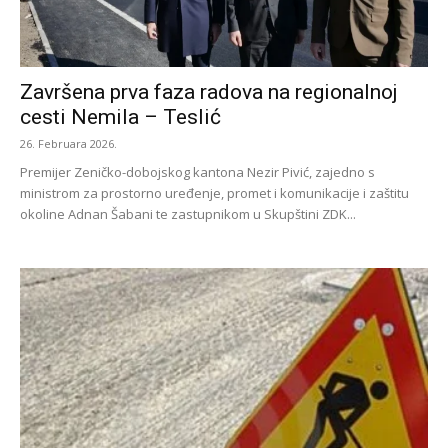
Završena prva faza radova na regionalnoj
cesti Nemila – Teslić
26. Februara 2026.
Premijer Zeničko-dobojskog kantona Nezir Pivić, zajedno s
ministrom za prostorno uređenje, promet i komunikacije i zaštitu
okoline Adnan Šabani te zastupnikom u Skupštini ZDK...