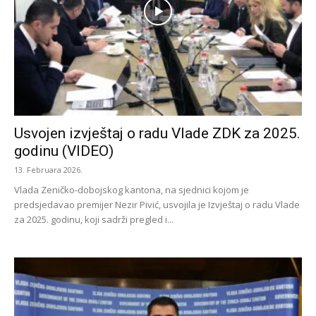
Usvojen izvještaj o radu Vlade ZDK za 2025.
godinu (VIDEO)
13. Februara 2026.
Vlada Zeničko-dobojskog kantona, na sjednici kojom je
predsjedavao premijer Nezir Pivić, usvojila je Izvještaj o radu Vlade
za 2025. godinu, koji sadrži pregled i...