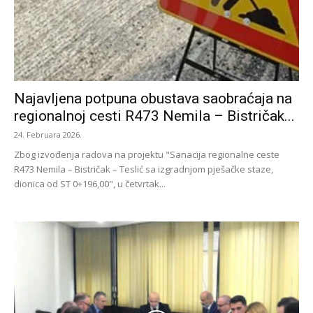
Najavljena potpuna obustava saobraćaja na
regionalnoj cesti R473 Nemila – Bistričak...
24. Februara 2026.
Zbog izvođenja radova na projektu "Sanacija regionalne ceste
R473 Nemila – Bistričak – Teslić sa izgradnjom pješačke staze,
dionica od ST 0+196,00", u četvrtak...