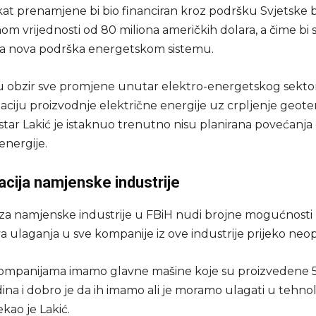
kat prenamjene bi bio financiran kroz podršku Svjetske 
om vrijednosti od 80 miliona američkih dolara, a čime bi 
la nova podrška energetskom sistemu.
u obzir sve promjene unutar elektro-energetskog sekto
ciju proizvodnje električne energije uz crpljenje geot
istar Lakić je istaknuo trenutno nisu planirana povećanja 
energije.
acija namjenske industrije
oza namjenske industrije u FBiH nudi brojne mogućnosti 
va ulaganja u sve kompanije iz ove industrije prijeko ne
ompanijama imamo glavne mašine koje su proizvedene 50
odina i dobro je da ih imamo ali je moramo ulagati u tehnol
kao je Lakić.