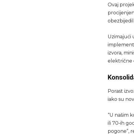
Ovaj proje
procijenjen
obezbijedi
Uzimajući 
implementa
izvora, min
električne 
Konsolid
Porast izv
iako su no
“U našim k
ili 70-ih g
pogone”, re