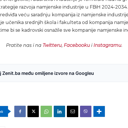
Strategije razvoja namjenske industrije u FBiH 2024-2034
predviđa veću saradnju kompanija iz namjenske industrije a
nje učenika srednjih škola i fakulteta od kompanija namj
 čime bi se kadrovski osnažile sve kompanije namjenske ind
Pratite nas i na
Twitteru
,
Facebooku
i
Instagramu
.
 Zenit.ba među omiljene izvore na Googleu
eli