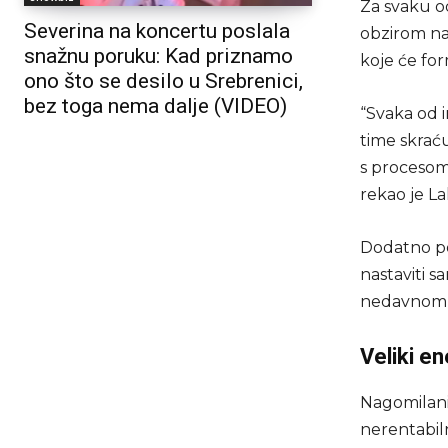
Za svaku o
Severina na koncertu poslala
obzirom na 
snažnu poruku: Kad priznamo
koje će for
ono što se desilo u Srebrenici,
bez toga nema dalje (VIDEO)
“Svaka od 
time skrać
s procesom 
rekao je La
Dodatno pot
nastaviti s
nedavnom s
Veliki en
Nagomilani
nerentabiln