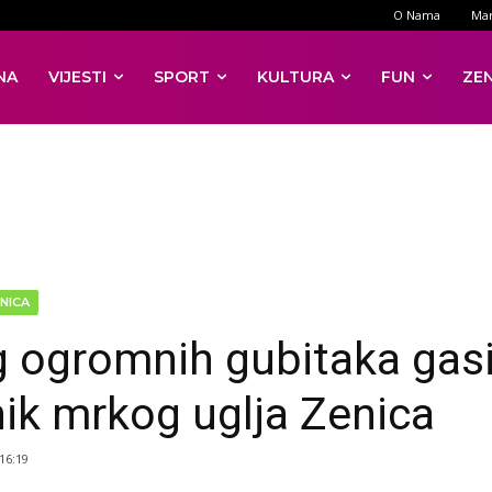
O Nama
Mar
NA
VIJESTI
SPORT
KULTURA
FUN
ZE
NICA
 ogromnih gubitaka gasi
ik mrkog uglja Zenica
 16:19