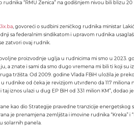
o rudnika “RMU Zenica” na godišnjem nivou bili blizu 20 
lix.ba
, govoreći o sudbini zeničkog rudnika ministar Lakić
radnji sa federalnim sindikatom i upravom rudnika usagla
e zatvori ovaj rudnik.
voljne proizvodnje uglja u rudnicima mi smo u 2023. go
uju, a znate i sami da smo dugo vremena mi bili ti koji su iz
ruga tržišta. Od 2009. godine Vlada FBiH uložila je prek
u rudnike od čeka je revizijom utvrđeno da 117 miliona n
 taj iznos ulazi u dug EP BiH od 331 milion KM”, dodao je 
rane kao dio Strategije pravedne tranzicije energetskog 
rana je prenamjena zemljišta i imovine rudnika “Kreka” i 
u solarnih panela.