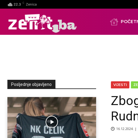
C
22.3
Zenica
POČET
Posljednje objavljeno
VIJESTI
ZE
Zbog
Rudn
16.12.2024. |