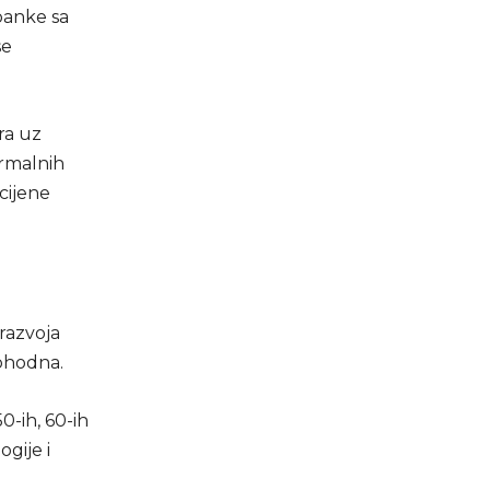
banke sa
se
ra uz
ermalnih
cijene
razvoja
ophodna.
-ih, 60-ih
ogije i