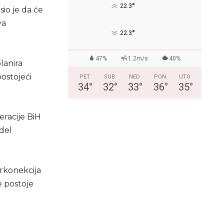
°
22.3
sio je da će
va
°
22.3
47%
1.2m/s
40%
lanira
postojeći
PET
SUB
NED
PON
UTO
34
°
32
°
33
°
36
°
35
°
eracije BiH
odel
rkonekcija
e postoje