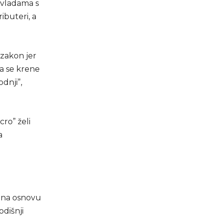
 vladama s
ibuteri, a
zakon jer
a se krene
dnji”,
cro” želi
a
i na osnovu
odišnji