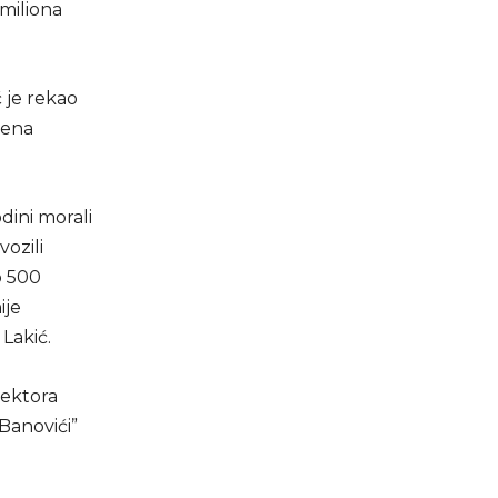
miliona
 je rekao
šena
dini morali
vozili
o 500
ije
Lakić.
sektora
“Banovići”