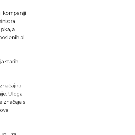
i kompaniji
inistra
pka, a
oslenih ali
a starih
” značajno
ije. Uloga
e značaja s
 ova
rupu za