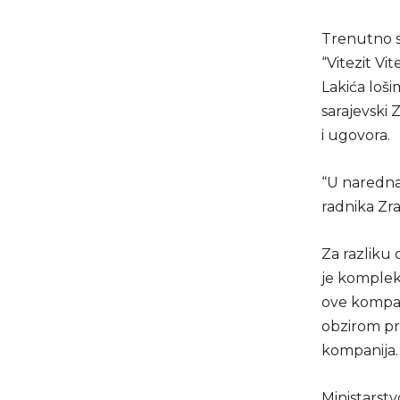
Trenutno st
“Vitezit Vi
Lakića loš
sarajevski 
i ugovora.
“U naredna
radnika Zra
Za razliku 
je komplek
ove kompan
obzirom pro
kompanija.
Ministarstv