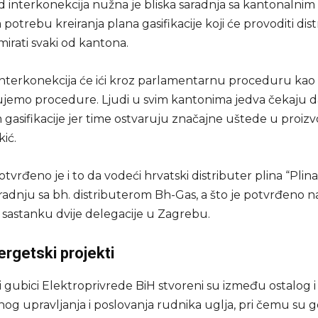
d interkonekcija nužna je bliska saradnja sa kantonalnim
potrebu kreiranja plana gasifikacije koji će provoditi distr
mirati svaki od kantona.
interkonekcija će ići kroz parlamentarnu proceduru kao 
ujemo procedure. Ljudi u svim kantonima jedva čekaju d
gasifikacije jer time ostvaruju značajne uštede u proizvo
kić.
vrđeno je i to da vodeći hrvatski distributer plina “Plina
aradnju sa bh. distributerom Bh-Gas, a što je potvrđeno n
astanku dvije delegacije u Zagrebu.
ergetski projekti
 gubici Elektroprivrede BiH stvoreni su između ostalog 
og upravljanja i poslovanja rudnika uglja, pri čemu su g