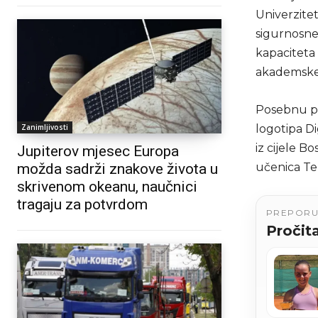
Univerzitet
sigurnosne 
kapaciteta 
akademske 
Posebnu pa
Zanimljivosti
logotipa Di
iz cijele B
Jupiterov mjesec Europa
možda sadrži znakove života u
učenica Teh
skrivenom okeanu, naučnici
tragaju za potvrdom
PREPOR
Pročita