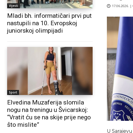
17.06.2026. |
Vijesti
Mladi bh. informatičari prvi put
nastupili na 10. Evropskoj
juniorskoj olimpijadi
Sport
Elvedina Muzaferija slomila
nogu na treningu u Švicarskoj:
“Vratit ću se na skije prije nego
što mislite”
U Sarajevu