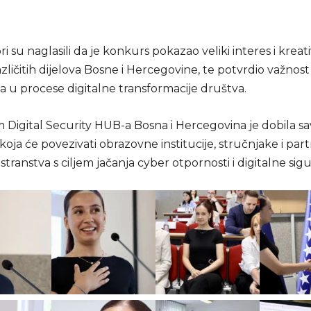
i su naglasili da je konkurs pokazao veliki interes i kreat
azličitih dijelova Bosne i Hercegovine, te potvrdio važnos
a u procese digitalne transformacije društva.
 Digital Security HUB-a Bosna i Hercegovina je dobila 
oja će povezivati obrazovne institucije, stručnjake i part
ostranstva s ciljem jačanja cyber otpornosti i digitalne sigu