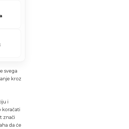
a
t
je svega
tanje kroz
ju i
 koračati
t znači
aha da će