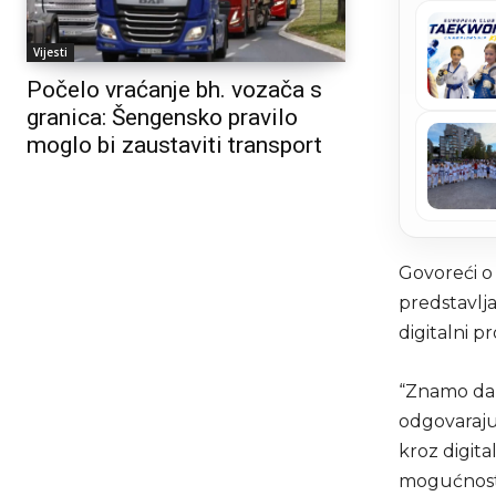
Vijesti
Počelo vraćanje bh. vozača s
granica: Šengensko pravilo
moglo bi zaustaviti transport
Govoreći o 
predstavlj
digitalni pr
“Znamo da s
odgovaraju
kroz digita
mogućnost 