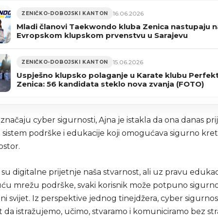
16.06.2026
ZENIČKO-DOBOJSKI KANTON
Mladi članovi Taekwondo kluba Zenica nastupaju n
Evropskom klupskom prvenstvu u Sarajevu
15.06.2026
ZENIČKO-DOBOJSKI KANTON
Uspješno klupsko polaganje u Karate klubu Perfek
Zenica: 56 kandidata steklo nova zvanja (FOTO)
značaju cyber sigurnosti, Ajna je istakla da ona danas pri
a sistem podrške i edukacije koji omogućava sigurno kre
ostor.
u digitalne prijetnje naša stvarnost, ali uz pravu edukaci
ću mrežu podrške, svaki korisnik može potpuno sigurno
lni svijet. Iz perspektive jednog tinejdžera, cyber sigurnos
da istražujemo, učimo, stvaramo i komuniciramo bez str