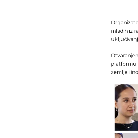
Organizator
mladih iz r
uključivanj
Otvaranjem
platformu k
zemlje i in