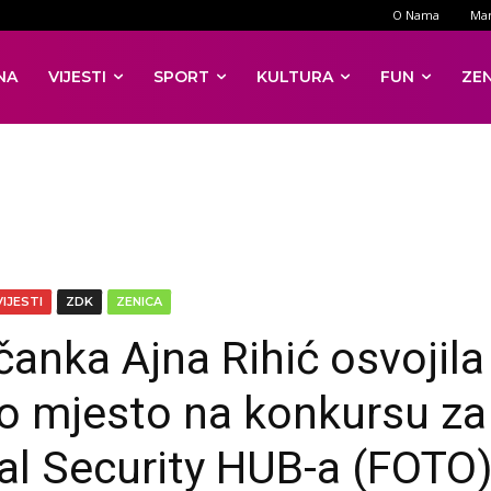
O Nama
Mar
NA
VIJESTI
SPORT
KULTURA
FUN
ZE
VIJESTI
ZDK
ZENICA
čanka Ajna Rihić osvojila
o mjesto na konkursu za
tal Security HUB-a (FOTO