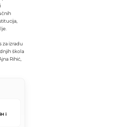
i
učnih
itucija,
je.
 za izradu
dnjih škola
jna Rihić,
H i