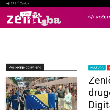
C
27.5
Zenica
POČET
Posljednje objavljeno
KULTURA
Zeni
drug
Digi