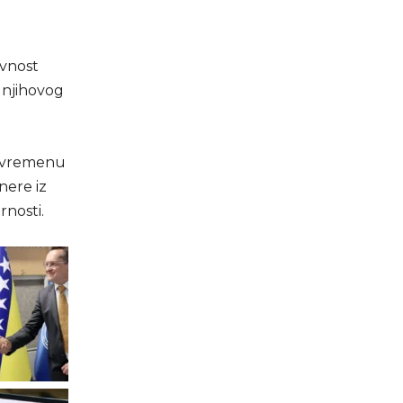
ivnost
t njihovog
savremenu
nere iz
rnosti.