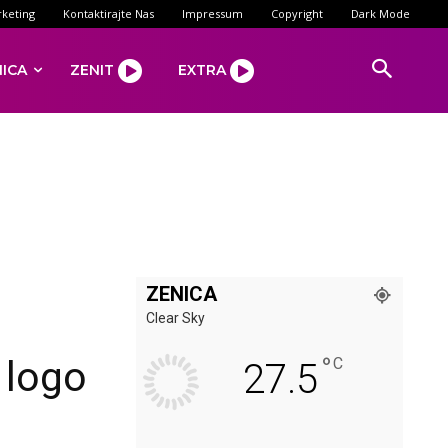
keting
Kontaktirajte Nas
Impressum
Copyright
Dark Mode
NICA
ZENIT
EXTRA
ZENICA
Clear Sky
°
 logo
C
27.5
)