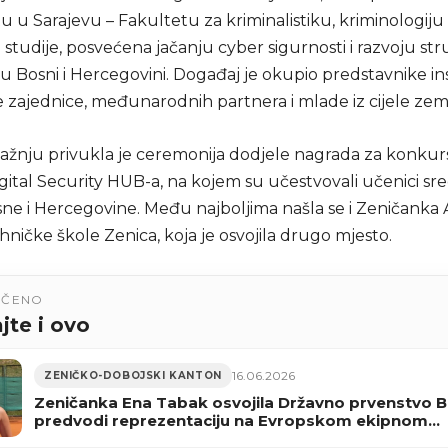
u u Sarajevu – Fakultetu za kriminalistiku, kriminologiju 
studije, posvećena jačanju cyber sigurnosti i razvoju str
u Bosni i Hercegovini. Događaj je okupio predstavnike inst
zajednice, međunarodnih partnera i mlade iz cijele zeml
žnju privukla je ceremonija dodjele nagrada za konkurs
gital Security HUB-a, na kojem su učestvovali učenici sre
osne i Hercegovine. Među najboljima našla se i Zeničanka A
ničke škole Zenica, koja je osvojila drugo mjesto.
UČENO
jte i ovo
16.06.2026
ZENIČKO-DOBOJSKI KANTON
Zeničanka Ena Tabak osvojila Državno prvenstvo Bi
predvodi reprezentaciju na Evropskom ekipnom
prvenstvu u Gruziji