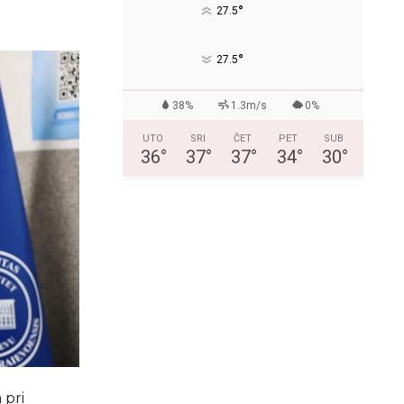
°
27.5
°
27.5
38%
1.3m/s
0%
UTO
SRI
ČET
PET
SUB
36
°
37
°
37
°
34
°
30
°
 pri