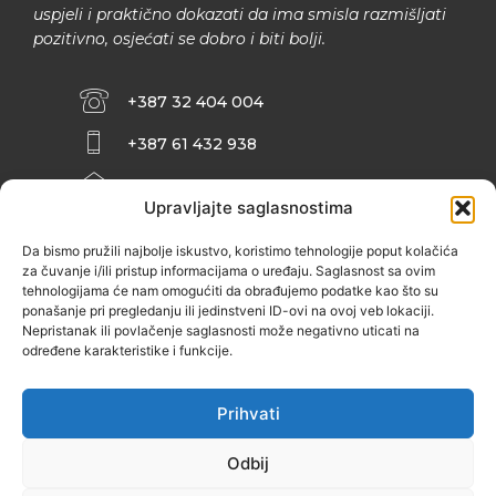
uspjeli i praktično dokazati da ima smisla razmišljati
pozitivno, osjećati se dobro i biti bolji.
+387 32 404 004
+387 61 432 938
INFO@ZENIT.BA
Upravljajte saglasnostima
HUSEINA KULENOVIĆA BR. 2 (RK
ZENIČANKA, 3. SPRAT), 72000 ZENICA
Da bismo pružili najbolje iskustvo, koristimo tehnologije poput kolačića
za čuvanje i/ili pristup informacijama o uređaju. Saglasnost sa ovim
tehnologijama će nam omogućiti da obrađujemo podatke kao što su
ponašanje pri pregledanju ili jedinstveni ID-ovi na ovoj veb lokaciji.
Nepristanak ili povlačenje saglasnosti može negativno uticati na
određene karakteristike i funkcije.
Prihvati
Odbij