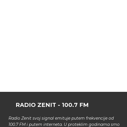
RADIO ZENIT - 100.7 FM
Radio Zenit svoj signal emituje putem frekvencije od
100.7 FM i putem interneta. U proteklim godinama smo