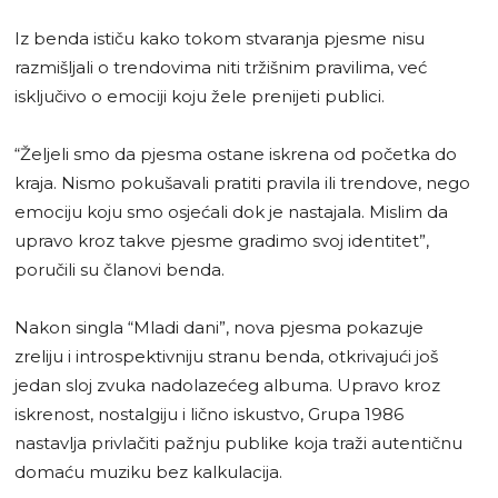
Iz benda ističu kako tokom stvaranja pjesme nisu
razmišljali o trendovima niti tržišnim pravilima, već
isključivo o emociji koju žele prenijeti publici.
“Željeli smo da pjesma ostane iskrena od početka do
kraja. Nismo pokušavali pratiti pravila ili trendove, nego
emociju koju smo osjećali dok je nastajala. Mislim da
upravo kroz takve pjesme gradimo svoj identitet”,
poručili su članovi benda.
Nakon singla “Mladi dani”, nova pjesma pokazuje
zreliju i introspektivniju stranu benda, otkrivajući još
jedan sloj zvuka nadolazećeg albuma. Upravo kroz
iskrenost, nostalgiju i lično iskustvo, Grupa 1986
nastavlja privlačiti pažnju publike koja traži autentičnu
domaću muziku bez kalkulacija.