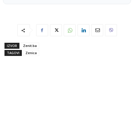
IZVOR
Zenit.ba
TAGOVI
Zenica