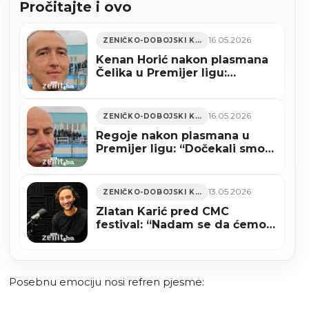
Pročitajte i ovo
16.05.2026
ZENIČKO-DOBOJSKI KANTON
Kenan Horić nakon plasmana
Čelika u Premijer ligu:
“Historijski povratak” (VIDEO)
16.05.2026
ZENIČKO-DOBOJSKI KANTON
Regoje nakon plasmana u
Premijer ligu: “Dočekali smo
ovo zajedno” (VIDEO)
13.05.2026
ZENIČKO-DOBOJSKI KANTON
Zlatan Karić pred CMC
festival: “Nadam se da ćemo
dostojno predstaviti Zenicu i
BiH” (AUDIO)
Posebnu emociju nosi refren pjesme: