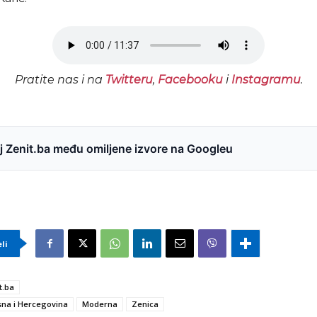
Pratite nas i na
Twitteru
,
Facebooku
i
Instagramu
.
 Zenit.ba među omiljene izvore na Googleu
eli
t.ba
na i Hercegovina
Moderna
Zenica