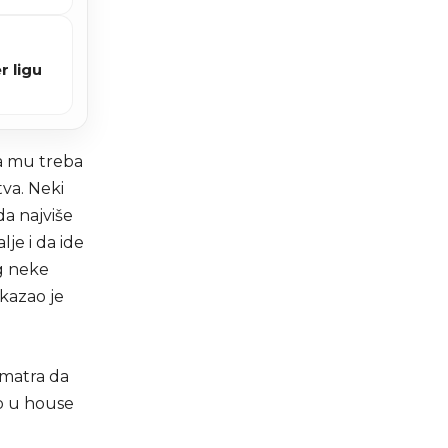
r ligu
a mu treba
tva. Neki
da najviše
je i da ide
og neke
 kazao je
 smatra da
o u house