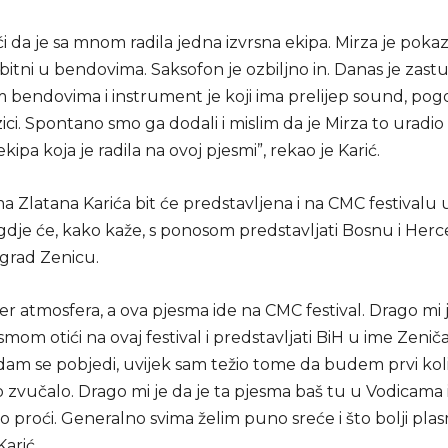
 da je sa mnom radila jedna izvrsna ekipa. Mirza je poka
či bitni u bendovima. Saksofon je ozbiljno in. Danas je zast
im bendovima i instrument je koji ima prelijep sound, po
i. Spontano smo ga dodali i mislim da je Mirza to uradio
 ekipa koja je radila na ovoj pjesmi”, rekao je Karić.
 Zlatana Karića bit će predstavljena i na CMC festivalu 
dje će, kako kaže, s ponosom predstavljati Bosnu i Herce
i grad Zenicu.
per atmosfera, a ova pjesma ide na CMC festival. Drago mi
mom otići na ovaj festival i predstavljati BiH u ime Zenič
dam se pobjedi, uvijek sam težio tome da budem prvi kol
zvučalo. Drago mi je da je ta pjesma baš tu u Vodicama
 proći. Generalno svima želim puno sreće i što bolji pla
Karić.