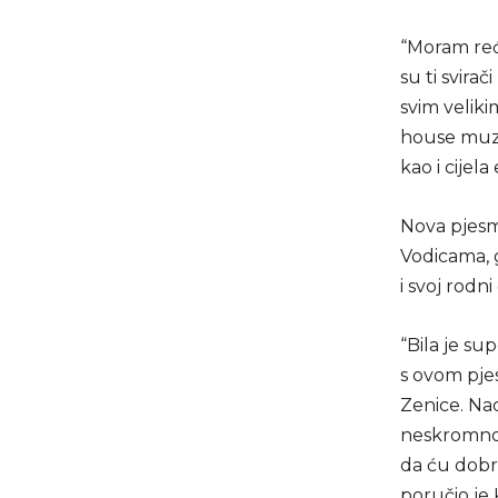
“Moram reći
su ti svira
svim velik
house muzic
kao i cijela
Nova pjesma
Vodicama, g
i svoj rodn
“Bila je su
s ovom pjes
Zenice. Na
neskromno 
da ću dobro
poručio je 