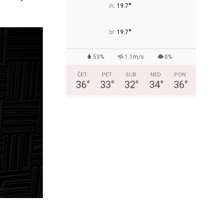
°
19.7
°
19.7
53%
1.1m/s
0%
ČET
PET
SUB
NED
PON
36
°
33
°
32
°
34
°
36
°