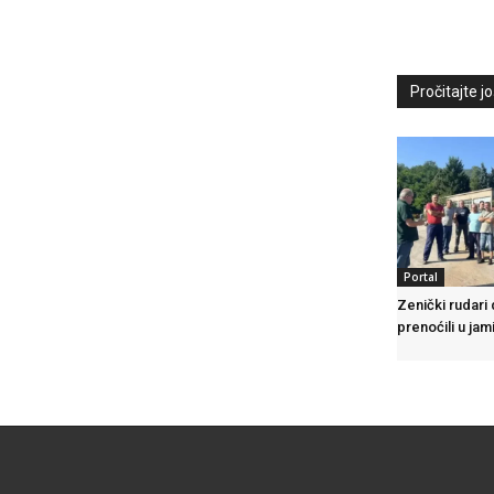
Pročitajte još
Portal
Zenički rudari
prenoćili u jam