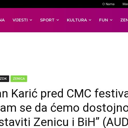
O Nama
Mar
NA
VIJESTI
SPORT
KULTURA
FUN
ZE
ZDK
ZENICA
an Karić pred CMC festiva
am se da ćemo dostojn
staviti Zenicu i BiH” (AU