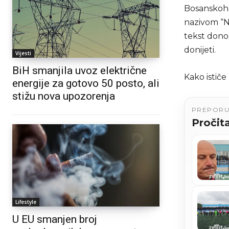
Bosanskohe
nazivom “N
tekst donos
donijeti.
Vijesti
BiH smanjila uvoz električne
Kako ističe
energije za gotovo 50 posto, ali
stižu nova upozorenja
PREPOR
Pročita
Lifestyle
U EU smanjen broj