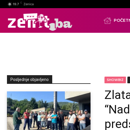
C
19.7
Zenica
POČET
Posljednje objavljeno
SHOWBIZ
Zlat
“Nad
pred