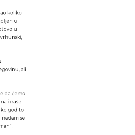
zao koliko
upljen u
gotovo u
 vrhunski,
u
govinu, ali
 je da ćemo
ana i naše
iko god to
 i nadam se
sman”,