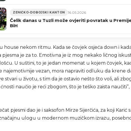
16.05.2026
ZENIČKO-DOBOJSKI KANTON
Čelik danas u Tuzli može ovjeriti povratak u Premije
BiH
 u house nekom ritmu. Kada se čovjek osjeća down i kad
a pjesma je za to. Emotivna je iz mog nekako ličnog iskus
lošću. U suštini, to je jedan momenat u kojem čovjek, ka
 je najemotivnije vezan, mora napraviti odluku da krene dal
 stvari u životu, s tim da je ostavio nešto što voli, ali zb
nosti naučio je reći zbogom, što je teško zaista naučiti”,
at pjesmi dao je i saksofon Mirze Sijerčića, za koji Karić
 značajnu ulogu u modernom muzičkom izrazu, posebn