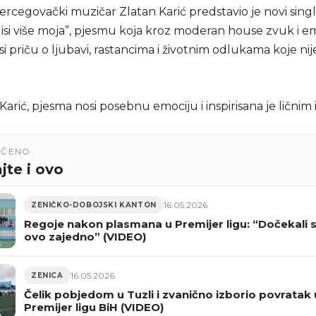
rcegovački muzičar Zlatan Karić predstavio je novi sing
isi više moja”, pjesmu koja kroz moderan house zvuk i e
i priču o ljubavi, rastancima i životnim odlukama koje nij
 Karić, pjesma nosi posebnu emociju i inspirisana je ličnim
UČENO
jte i ovo
16.05.2026
ZENIČKO-DOBOJSKI KANTON
Regoje nakon plasmana u Premijer ligu: “Dočekali
ovo zajedno” (VIDEO)
16.05.2026
ZENICA
Čelik pobjedom u Tuzli i zvanično izborio povratak 
Premijer ligu BiH (VIDEO)