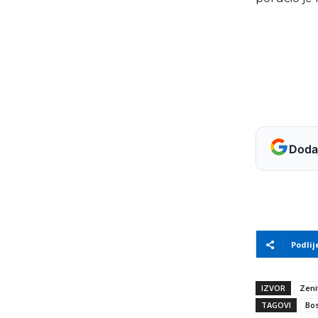
Dodaj
Podlij
IZVOR
Zeni
TAGOVI
Bos