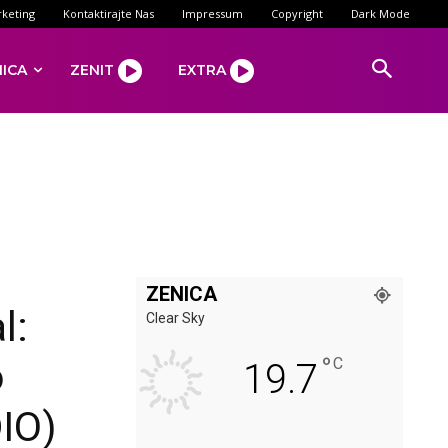
keting
Kontaktirajte Nas
Impressum
Copyright
Dark Mode
NICA
ZENIT
EXTRA
ZENICA
l:
Clear Sky
°
o
C
19.7
DIO)