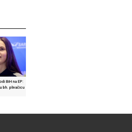
di BiH na EP:
u bh. plivačicu