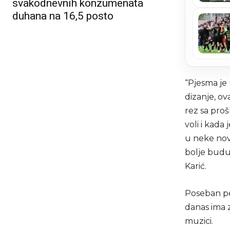
svakodnevnih konzumenata
duhana na 16,5 posto
“Pjesma je
dizanje, ov
rez sa proš
voli i kada
u neke nove
bolje buduć
Karić.
Poseban peč
danas ima
muzici.