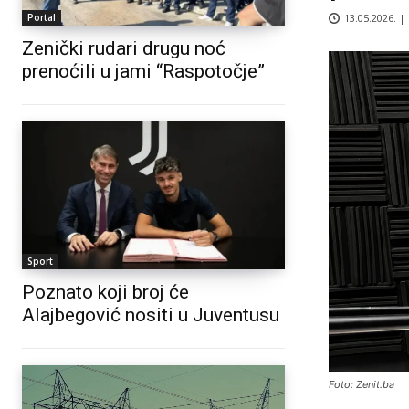
13.05.2026. |
Portal
Zenički rudari drugu noć
prenoćili u jami “Raspotočje”
Sport
Poznato koji broj će
Alajbegović nositi u Juventusu
Foto: Zenit.ba