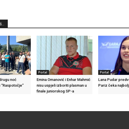
...
Portal
Portal
 drugu noć
Emina Omanović i Enhar Mahmić
Lana Pudar predvo
i “Raspotočje”
nisu uspjeli izboriti plasman u
Pariz čeka najbolj
finale juniorskog SP-a