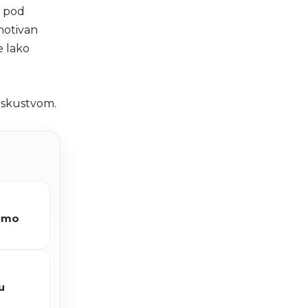
l pod
motivan
e lako
 iskustvom.
 smo
u