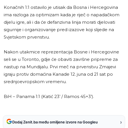
Konačnih 1:1 ostavilo je utisak da Bosna i Hercegovina
ima razloga za optimizam kada je riječ o napadačkom
dijelu igre, ali i da će defanzivna linija morati djelovati
sigurnije i organizovanije pred izazove koji slijede na
Svjetskom prvenstvu.
Nakon utakmice reprezentacija Bosne i Hercegovine
seli se u Toronto, gdje će obaviti završne pripreme za
nastup na Mundijalu. Prvi meč na prvenstvu Zmajevi
igraju protiv domaćina Kanade 12. juna od 21 sat po
srednjoevropskom vremenu.
BiH – Panama 1:1 (Katić 23’ / Ramos 45+3’).
›
Dodaj Zenit.ba među omiljene izvore na Googleu