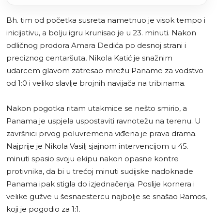
Bh. tim od početka susreta nametnuo je visok tempo i
inicijativu, a bolju igru krunisao je u 23. minuti. Nakon
odličnog prodora Amara Dedića po desnoj strani i
preciznog centaršuta, Nikola Katić je snažnim
udarcem glavom zatresao mrežu Paname za vodstvo
od 1:0 i veliko slavlje brojnih navijača na tribinama.
Nakon pogotka ritam utakmice se nešto smirio, a
Panama je uspjela uspostaviti ravnotežu na terenu. U
završnici prvog poluvremena viđena je prava drama.
Najprije je Nikola Vasilj sjajnom intervencijom u 45.
minuti spasio svoju ekipu nakon opasne kontre
protivnika, da bi u trećoj minuti sudijske nadoknade
Panama ipak stigla do izjednačenja. Poslije kornera i
velike gužve u šesnaestercu najbolje se snašao Ramos,
koji je pogodio za 1:1.