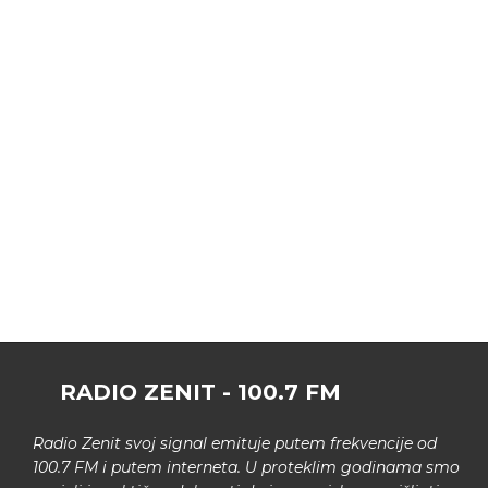
RADIO ZENIT - 100.7 FM
Radio Zenit svoj signal emituje putem frekvencije od
100.7 FM i putem interneta. U proteklim godinama smo