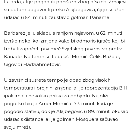
Fajarda, ali je pogodak poništen zbog ofsajda. Zmajevi
su potom odgovorili preko Alajbegovića, čiji je snažan
udarac u 54. minuti zaustavio golman Paname.
Barbarez je, u skladu s ranijom najavom, u 62. minuti
izvršio nekoliko izmjena kako bi odmorio igrače koji bi
trebali započeti prvi meč Svjetskog prvenstva protiv
Kanade. Na teren su tada ušli Memić, Čelik, Baždar,
Gigović i Hadžiahmetović.
U završnici susreta tempo je opao zbog visokih
temperatura i brojnih izmjena, ali je reprezentacija BiH
ipak imala nekoliko prilika za pobjedu. Najbliži
pogotku bio je Amer Memić u 77. minuti kada je
pogodio stativu, dok je Alajbegović u 89. minuti okušao
udarac s distance, ali je golman Mosquera sačuvao
svoju mrežu.