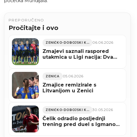
početka Mundijala.
PREPORUČENO
Pročitajte i ovo
06.06.2026
ZENIČKO-DOBOJSKI KANTON
Zmajevi saznali raspored
utakmica u Ligi nacija: Dva
meča u Zenici početkom
oktobra
05.06.2026
ZENICA
Zmajice remizirale s
Litvanijom u Zenici
30.05.2026
ZENIČKO-DOBOJSKI KANTON
Čelik odradio posljednji
trening pred duel s Igmanom
(FOTO)