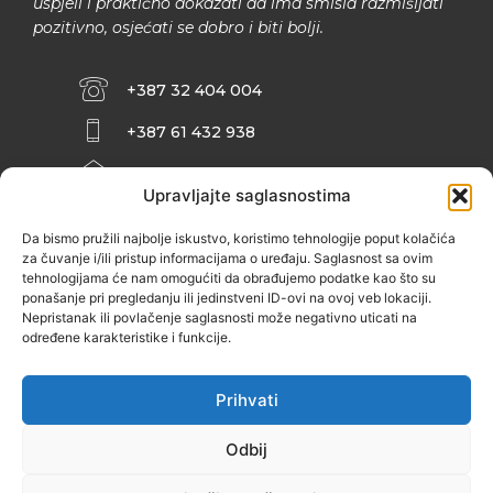
uspjeli i praktično dokazati da ima smisla razmišljati
pozitivno, osjećati se dobro i biti bolji.
+387 32 404 004
+387 61 432 938
INFO@ZENIT.BA
Upravljajte saglasnostima
HUSEINA KULENOVIĆA BR. 2 (RK
ZENIČANKA, 3. SPRAT), 72000 ZENICA
Da bismo pružili najbolje iskustvo, koristimo tehnologije poput kolačića
za čuvanje i/ili pristup informacijama o uređaju. Saglasnost sa ovim
tehnologijama će nam omogućiti da obrađujemo podatke kao što su
ponašanje pri pregledanju ili jedinstveni ID-ovi na ovoj veb lokaciji.
Nepristanak ili povlačenje saglasnosti može negativno uticati na
određene karakteristike i funkcije.
Prihvati
Odbij