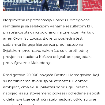
Nogometna reprezentacija Bosne i Hercegovine
remizirala je sa selekcijom Paname rezultatom 1:1 u
prijateljskoj utakmici odigranoj na Energizer Parku u
američkom St. Louisu. Bio je to posljednji test
izabranika Sergeja Barbareza pred nastup na
Svjetskom prvenstvu, nakon što su u prethodnoj
provjeri na stadionu Koševo odigrali bez pogodaka
protiv Sjeverne Makedonije.
Pred gotovo 20.000 navijača Bosne i Hercegovine, koji
su na tribinama stvorili sjajnu atmosferu i domaći
ambijent, Zmajevi su prikazali dobru igru prema
naprijed, ali su istovremeno pokazali određene slabosti
u defanzivi koje će stručni štab nastojati otkloniti prije