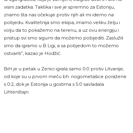
visini zadatka. Taktika i sve je spremno za Estoniju,
znamo šta nas očekuje protiv njih ali mi idemo na
pobjedu. Kvalitetnija smo ekipa, imamo veliku želju i
volju da to pokažemo na terenu, a uz ovu energiju i
pristup svi smo sigurni da možemo pobijediti. Zaslužili
smo da igramo u B Ligi, a sa pobjedom to možemo
ostvariti”, kazao je Hodžić.
BiH je u petak u Zenici igrala samo 0:0 protiv Litvanije,
od koje su u prvom meču bh. nogometašice poražene
s 0:2, dok je Estonija u gostima s 5:0 savladala
Lihtenštajn.