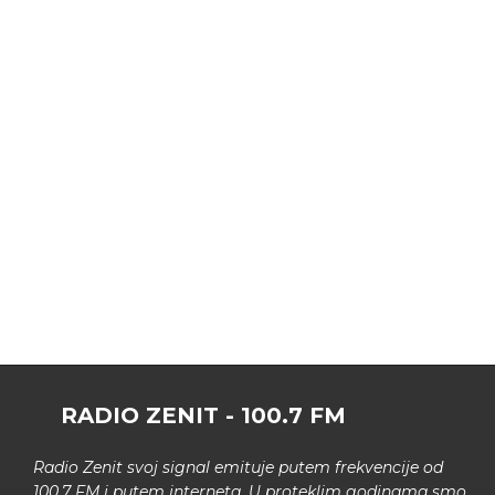
RADIO ZENIT - 100.7 FM
Radio Zenit svoj signal emituje putem frekvencije od
100.7 FM i putem interneta. U proteklim godinama smo