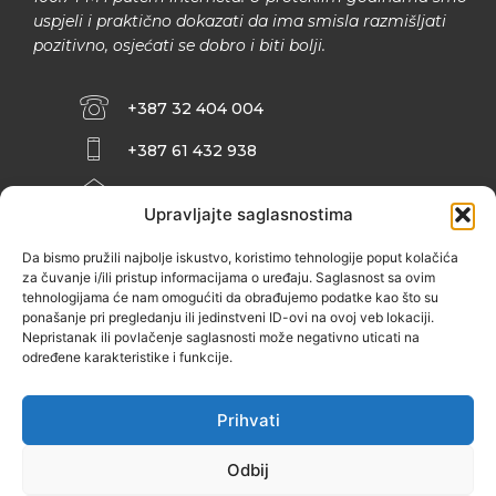
uspjeli i praktično dokazati da ima smisla razmišljati
pozitivno, osjećati se dobro i biti bolji.
+387 32 404 004
+387 61 432 938
INFO@ZENIT.BA
Upravljajte saglasnostima
HUSEINA KULENOVIĆA BR. 2 (RK
ZENIČANKA, 3. SPRAT), 72000 ZENICA
Da bismo pružili najbolje iskustvo, koristimo tehnologije poput kolačića
za čuvanje i/ili pristup informacijama o uređaju. Saglasnost sa ovim
tehnologijama će nam omogućiti da obrađujemo podatke kao što su
ponašanje pri pregledanju ili jedinstveni ID-ovi na ovoj veb lokaciji.
Nepristanak ili povlačenje saglasnosti može negativno uticati na
određene karakteristike i funkcije.
Prihvati
Odbij