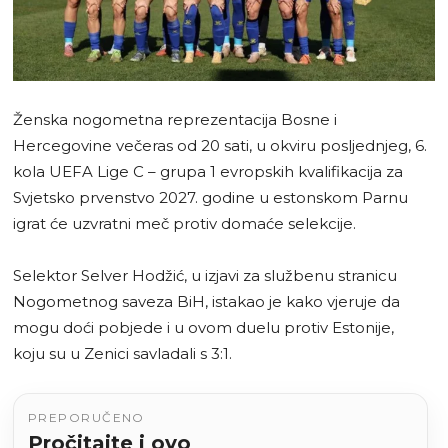
Ženska nogometna reprezentacija Bosne i
Hercegovine večeras od 20 sati, u okviru posljednjeg, 6.
kola UEFA Lige C – grupa 1 evropskih kvalifikacija za
Svjetsko prvenstvo 2027. godine u estonskom Parnu
igrat će uzvratni meč protiv domaće selekcije.
Selektor Selver Hodžić, u izjavi za službenu stranicu
Nogometnog saveza BiH, istakao je kako vjeruje da
mogu doći pobjede i u ovom duelu protiv Estonije,
koju su u Zenici savladali s 3:1.
PREPORUČENO
Pročitajte i ovo