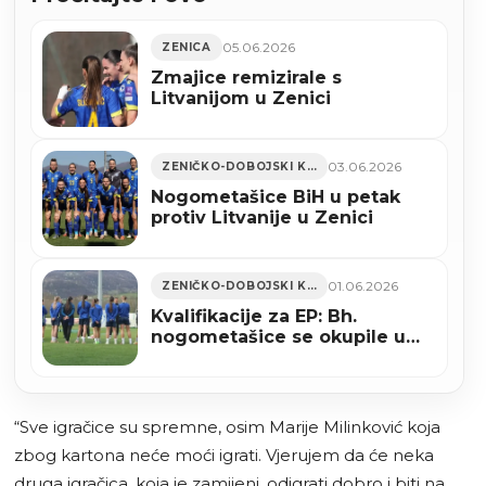
05.06.2026
ZENICA
Zmajice remizirale s
Litvanijom u Zenici
03.06.2026
ZENIČKO-DOBOJSKI KANTON
Nogometašice BiH u petak
protiv Litvanije u Zenici
01.06.2026
ZENIČKO-DOBOJSKI KANTON
Kvalifikacije za EP: Bh.
nogometašice se okupile u
Zenici
“Sve igračice su spremne, osim Marije Milinković koja
zbog kartona neće moći igrati. Vjerujem da će neka
druga igračica, koja je zamijeni, odigrati dobro i biti na