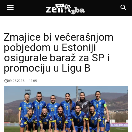
Zmajice bi večerašnjom
pobjedom u Estoniji
osigurale baraž za SP i
promociju u Ligu B
09.06.2026. | 12:05