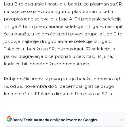
Ligu B te osigurale i nastup u baražu za plasman za SP,
na koje će se iz Evrope sigurno plasirati samo četiri
prvoplasirane selekcije iz Lige A. Tri preostale selekcije
iz Lige A te tri prvoplasirane selekcije iz Lige B, nastupit
će u baražu, u kojem će igrati i prvaci grupa iz Lige C te
još dvije najbolje drugoplasirane selekcije iz Lige C.
Tako će, u baražu za SP, jesenas igrati 32 selekcije, a
parovi doigravanja biće poznati u četvrtak, 18. juna,
kada će biti obavljen žrijeb prvog kruga.
Pobjednički timovi iz prvog kruga baraža, odnosno njih
16, od 26. novembra do 5. decembra igrat će drugo
kolo baraža. UEFA ima direktnih 11 mjesta na SP-u.
›
Dodaj Zenit.ba među omiljene izvore na Googleu