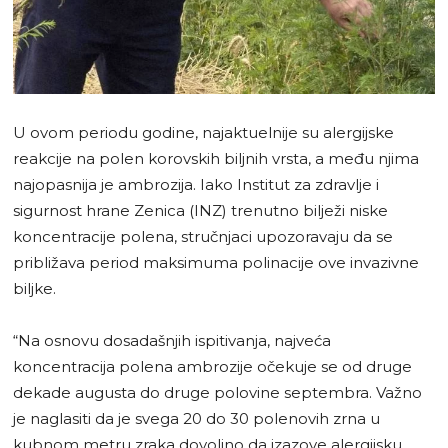
U ovom periodu godine, najaktuelnije su alergijske
reakcije na polen korovskih biljnih vrsta, a među njima
najopasnija je ambrozija. Iako Institut za zdravlje i
sigurnost hrane Zenica (INZ) trenutno bilježi niske
koncentracije polena, stručnjaci upozoravaju da se
približava period maksimuma polinacije ove invazivne
biljke.
“Na osnovu dosadašnjih ispitivanja, najveća
koncentracija polena ambrozije očekuje se od druge
dekade augusta do druge polovine septembra. Važno
je naglasiti da je svega 20 do 30 polenovih zrna u
kubnom metru zraka dovoljno da izazove alergijsku