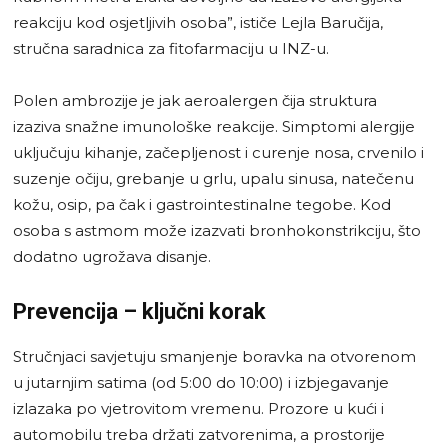
reakciju kod osjetljivih osoba”, ističe Lejla Baručija,
stručna saradnica za fitofarmaciju u INZ-u.
Polen ambrozije je jak aeroalergen čija struktura
izaziva snažne imunološke reakcije. Simptomi alergije
uključuju kihanje, začepljenost i curenje nosa, crvenilo i
suzenje očiju, grebanje u grlu, upalu sinusa, natečenu
kožu, osip, pa čak i gastrointestinalne tegobe. Kod
osoba s astmom može izazvati bronhokonstrikciju, što
dodatno ugrožava disanje.
Prevencija – ključni korak
Stručnjaci savjetuju smanjenje boravka na otvorenom
u jutarnjim satima (od 5:00 do 10:00) i izbjegavanje
izlazaka po vjetrovitom vremenu. Prozore u kući i
automobilu treba držati zatvorenima, a prostorije