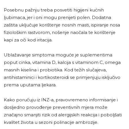
Posebnu pažnju treba posvetiti higijeni kućnih
ljubimaca, jer i oni mogu prenijeti polen. Dodatna
zaštita uključuje korištenje nosnih masti, ispiranje nosa
fiziološkim rastvorom, nošenje naočala te korištenje
kapi za oči kod iritacija.
Ublažavanje simptoma moguće je suplementima
poput cinka, vitamina D, kalcija s vitaminom C, omega
masnih kiselina i probiotika. Kod težih slučajeva,
antihistaminici i kortikosteroidi se primjenjuju isključivo
prema uputama ljekara.
Kako poručuju iz INZ-a, pravovremeno informisanje i
dosljedno provođenje preventivnih mjera može
značajno smanjiti rizik od alergijskih reakcija i poboljšati
kvalitet života u sezoni polinacije ambrozije.