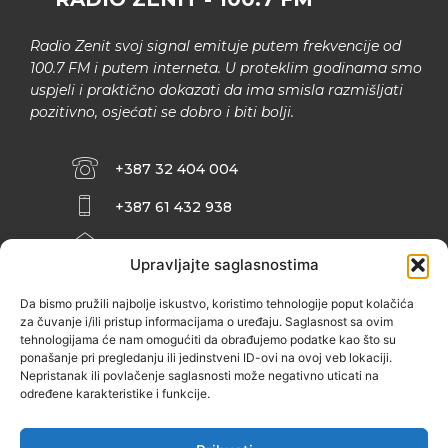
Radio Zenit svoj signal emituje putem frekvencije od
100.7 FM i putem interneta. U proteklim godinama smo
uspjeli i praktično dokazati da ima smisla razmišljati
pozitivno, osjećati se dobro i biti bolji.
+387 32 404 004
+387 61 432 938
INFO@ZENIT.BA
Upravljajte saglasnostima
HUSEINA KULENOVIĆA BR. 2 (RK
ZENIČANKA, 3. SPRAT), 72000 ZENICA
Da bismo pružili najbolje iskustvo, koristimo tehnologije poput kolačića
za čuvanje i/ili pristup informacijama o uređaju. Saglasnost sa ovim
tehnologijama će nam omogućiti da obrađujemo podatke kao što su
ponašanje pri pregledanju ili jedinstveni ID-ovi na ovoj veb lokaciji.
Nepristanak ili povlačenje saglasnosti može negativno uticati na
određene karakteristike i funkcije.