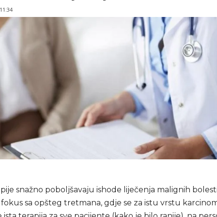
 11:34
apije snažno poboljšavaju ishode liječenja malignih bolesti
fokus sa opšteg tretmana, gdje se za istu vrstu karcino
 ista terapija za sve pacijente (kako je bilo ranije), na per