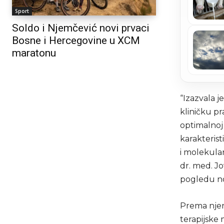
Sport
Soldo i Njemčević novi prvaci
Bosne i Hercegovine u XCM
maratonu
“Izazvala j
kliničku p
optimalnoj 
karakteris
i molekula
dr. med. J
pogledu nov
Prema njeni
terapijske 