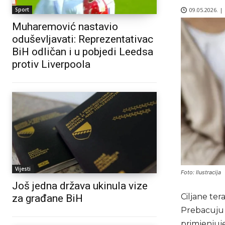
09.05.2026. |
Sport
Muharemović nastavio
oduševljavati: Reprezentativac
BiH odličan i u pobjedi Leedsa
protiv Liverpoola
Vijesti
Foto: Ilustracija
Još jedna država ukinula vize
Ciljane ter
za građane BiH
Prebacuju 
primjenjuje