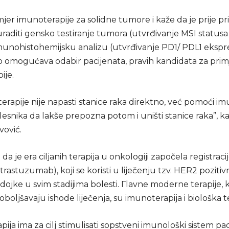
jer imunoterapije za solidne tumore i kaže da je prije p
raditi gensko testiranje tumora (utvrđivanje MSI status
munohistohemijsku analizu (utvrđivanje PD1/ PDL1 ekspre
o omogućava odabir pacijenata, pravih kandidata za pri
ije.
terapije nije napasti stanice raka direktno, već pomoći 
esnika da lakše prepozna potom i uništi stanice raka”, ka
vović.
 da je era ciljanih terapija u onkologiji započela registraci
trastuzumab), koji se koristi u liječenju tzv. HER2 poziti
ojke u svim stadijima bolesti. Гlavne moderne terapije, 
boljšavaju ishode liječenja, su imunoterapija i biološka te
ija ima za cilj stimulisati sopstveni imunološki sistem pac