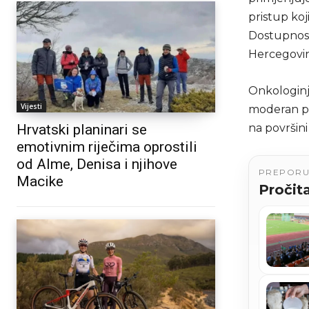
pristup koj
Dostupnost
Hercegovini
Onkologinja
Vijesti
moderan pri
Hrvatski planinari se
na površini
emotivnim riječima oprostili
od Alme, Denisa i njihove
PREPOR
Macike
Pročita