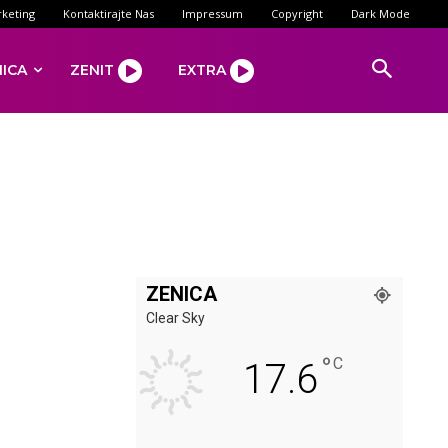
keting
Kontaktirajte Nas
Impressum
Copyright
Dark Mode
NICA
ZENIT
EXTRA
ZENICA
Clear Sky
°
C
17.6