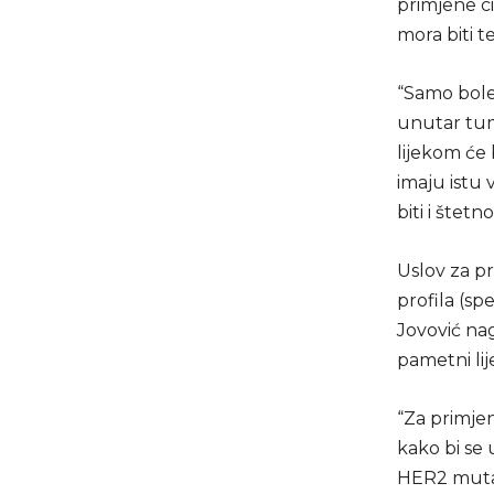
primjene ci
mora biti t
“Samo boles
unutar tum
lijekom će 
imaju istu 
biti i štetno
Uslov za p
profila (sp
Jovović nag
pametni lij
“Za primje
kako bi se 
HER2 mutaci