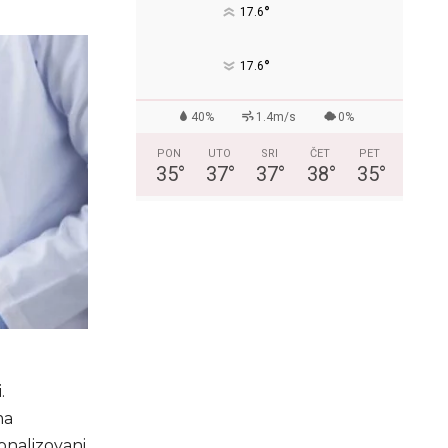
°
17.6
°
17.6
40%
1.4m/s
0%
PON
UTO
SRI
ČET
PET
35
°
37
°
37
°
38
°
35
°
.
ma
sonalizovani