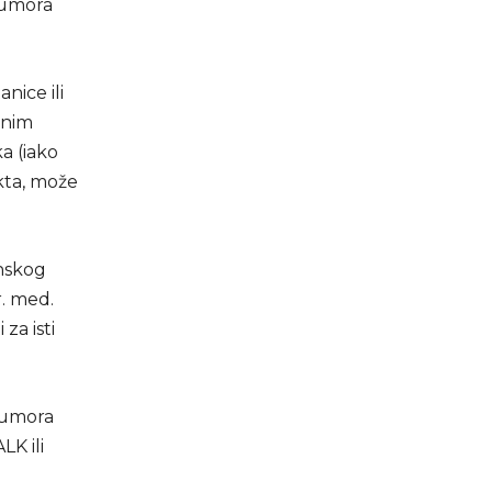
 tumora
nice ili
anim
ka (iako
ekta, može
enskog
r. med.
za isti
 tumora
LK ili