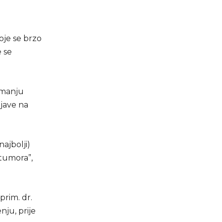
oje se brzo
e se
 manju
ojave na
najbolji)
 tumora”,
prim. dr.
nju, prije