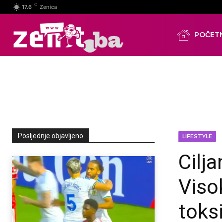
C
17.6
Zenica
POČET
Posljednje objavljeno
LIFESTYLE
Cilja
Viso
toks