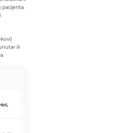
 pacijenta.
i
ekovi)
nutar ili
a.
ici,