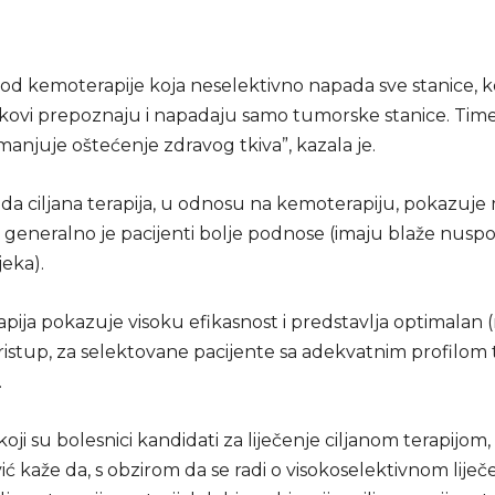
 od kemoterapije koja neselektivno napada sve stanice, k
lijekovi prepoznaju i napadaju samo tumorske stanice. Tim
anjuje oštećenje zdravog tkiva”, kazala je.
 da ciljana terapija, u odnosu na kemoterapiju, pokazuje
i generalno je pacijenti bolje podnose (imaju blaže nusp
jeka).
rapija pokazuje visoku efikasnost i predstavlja optimalan (
pristup, za selektovane pacijente sa adekvatnim profilom
.
koji su bolesnici kandidati za liječenje ciljanom terapijom, 
ć kaže da, s obzirom da se radi o visokoselektivnom liječe