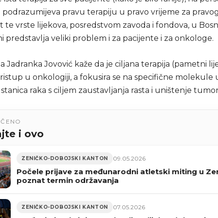
i podrazumijeva pravu terapiju u pravo vrijeme za pravog
 te vrste lijekova, posredstvom zavoda i fondova, u Bosn
 predstavlja veliki problem i za pacijente i za onkologe.
 Jadranka Jovović kaže da je ciljana terapija (pametni lij
stup u onkologiji, a fokusira se na specifične molekule u
 stanica raka s ciljem zaustavljanja rasta i uništenje tumor
UČENO
jte i ovo
09.05.2026
ZENIČKO-DOBOJSKI KANTON
Počele prijave za međunarodni atletski miting u Zen
poznat termin održavanja
07.05.2026
ZENIČKO-DOBOJSKI KANTON