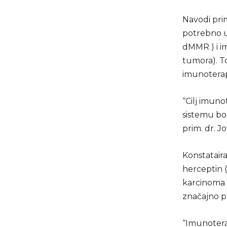
Navodi prim
potrebno u
dMMR ) i i
tumora). T
imunoterap
“Cilj imuno
sistemu bol
prim. dr. Jo
Konstataira
herceptin (
karcinoma d
značajno po
“Imunoterap