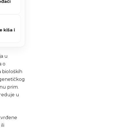
ođači
 kiša i
ja u
a o
 bioloških
 genetičkog
enu prim.
preduje u
utvrđene
li