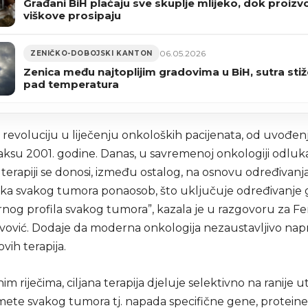
Građani BiH plaćaju sve skuplje mlijeko, dok proizv
viškove prosipaju
06.05.2026
ZENIČKO-DOBOJSKI KANTON
Zenica među najtoplijim gradovima u BiH, sutra stiže
pad temperatura
e revoluciju u liječenju onkoloških pacijenata, od uvođen
raksu 2001. godine. Danas, u savremenoj onkologiji odluk
terapiji se donosi, između ostalog, na osnovu određivanja
tika svakog tumora ponaosob, što uključuje određivanje
rnog profila svakog tumora”, kazala je u razgovoru za F
ovović. Dodaje da moderna onkologija nezaustavljivo na
ih terapija.
m riječima, ciljana terapija djeluje selektivno na ranije 
mete svakog tumora tj. napada specifične gene, proteine i