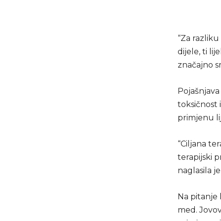
“Za razliku
dijele, ti 
značajno sm
Pojašnjava
toksičnost 
primjenu li
“Ciljana te
terapijski 
naglasila je
Na pitanje 
med. Jovovi