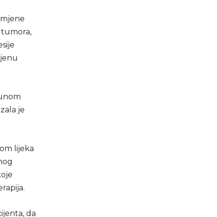
rimjene
a tumora,
sije
mjenu
imunom
zala je
jom lijeka
vnog
koje
rapija.
ijenta, da