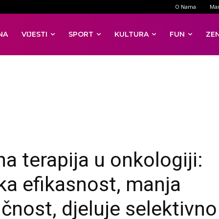
O Nama
Mar
NA
VIJESTI
SPORT
KULTURA
FUN
ZE
na terapija u onkologiji:
ka efikasnost, manja
ičnost, djeluje selektivno