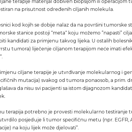
ljane terapije materijal dobiven biopsijom ili operacijom
estiran na prisutnost određenih ciljanih molekula.
nici kod kojih se dobije nalaz da na površini tumorske sta
orske stanice postoji “meta“ koju možemo ”napasti” cilj
biti kandidati za primjenu takvog lijeka. U ostalih bolesni
vrstu tumora) liječenje ciljanom terapijom neće imati ef
”.
rimjenu ciljane terapije je utvrđivanje molekularnog i g
ecifičnih mutacija) svakog od tumora ponaosob, a prim. d
lašava da nisu svi pacijenti sa istom dijagnozom kandidati 
ek.
nu terapija potrebno je provesti molekularno testiranje
utvrdilo posjeduje li tumor specifičnu metu (npr. EGFR, A
je) na koju lijek može djelovati”.