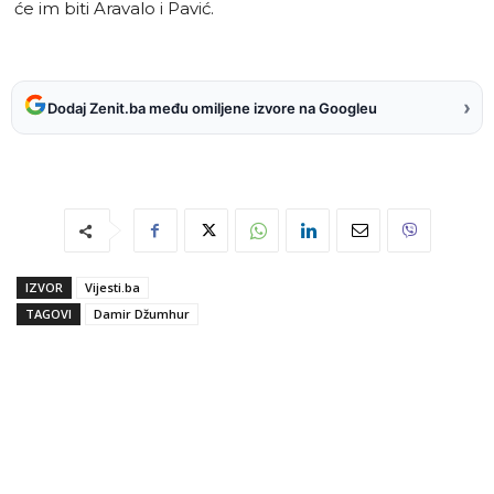
će im biti Aravalo i Pavić.
›
Dodaj Zenit.ba među omiljene izvore na Googleu
IZVOR
Vijesti.ba
TAGOVI
Damir Džumhur