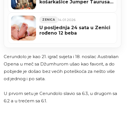
košarkašice Jumper Taurusa
u borbi za titulu i Kup BiH
14.01.2026
ZENICA
U posljednja 24 sata u Zenici
rođeno 12 beba
Cerundolo je kao 21. igrač svijeta i 18. nosilac Australian
Opena u meč sa Džumhurom ušao kao favorit, a do
pobjede je došao bez većih poteškoća za nešto više
od jednog i po sata.
U prvom setu je Cerundolo slavio sa 6:3, u drugom sa
6:2 a u trećem sa 6:1.