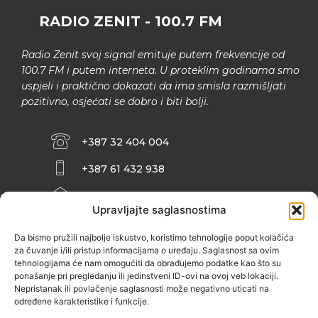
RADIO ZENIT - 100.7 FM
Radio Zenit svoj signal emituje putem frekvencije od
100.7 FM i putem interneta. U proteklim godinama smo
uspjeli i praktično dokazati da ima smisla razmišljati
pozitivno, osjećati se dobro i biti bolji.
+387 32 404 004
+387 61 432 938
INFO@ZENIT.BA
Upravljajte saglasnostima
HUSEINA KULENOVIĆA BR. 2 (RK
ZENIČANKA, 3. SPRAT), 72000 ZENICA
Da bismo pružili najbolje iskustvo, koristimo tehnologije poput kolačića
za čuvanje i/ili pristup informacijama o uređaju. Saglasnost sa ovim
tehnologijama će nam omogućiti da obrađujemo podatke kao što su
ponašanje pri pregledanju ili jedinstveni ID-ovi na ovoj veb lokaciji.
Nepristanak ili povlačenje saglasnosti može negativno uticati na
određene karakteristike i funkcije.