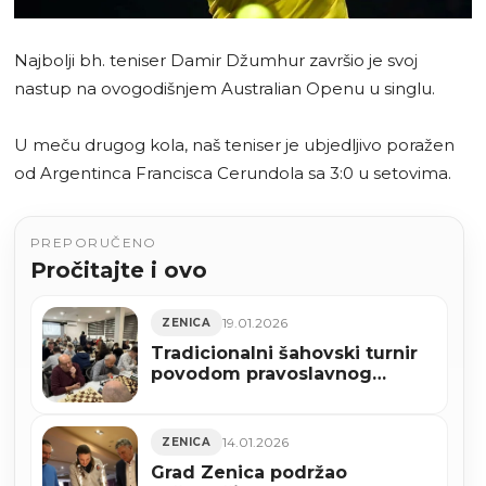
Najbolji bh. teniser Damir Džumhur završio je svoj
nastup na ovogodišnjem Australian Openu u singlu.
U meču drugog kola, naš teniser je ubjedljivo poražen
od Argentinca Francisca Cerundola sa 3:0 u setovima.
PREPORUČENO
Pročitajte i ovo
19.01.2026
ZENICA
Tradicionalni šahovski turnir
povodom pravoslavnog
Božića održan u Zenici (FOTO)
14.01.2026
ZENICA
Grad Zenica podržao