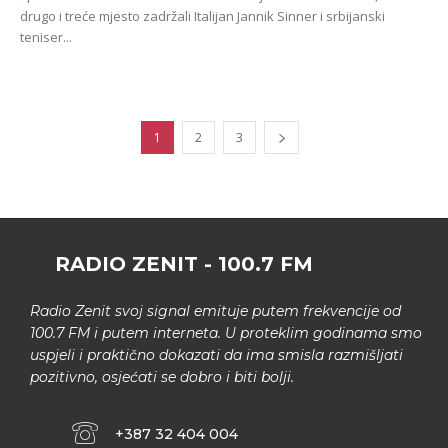
drugo i treće mjesto zadržali Italijan Jannik Sinner i srbijanski
teniser...
1
2
3
RADIO ZENIT - 100.7 FM
Radio Zenit svoj signal emituje putem frekvencije od
100.7 FM i putem interneta. U proteklim godinama smo
uspjeli i praktično dokazati da ima smisla razmišljati
pozitivno, osjećati se dobro i biti bolji.
+387 32 404 004