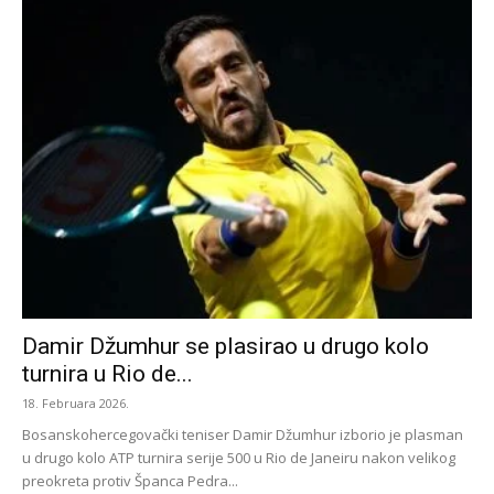
Damir Džumhur se plasirao u drugo kolo
turnira u Rio de...
18. Februara 2026.
Bosanskohercegovački teniser Damir Džumhur izborio je plasman
u drugo kolo ATP turnira serije 500 u Rio de Janeiru nakon velikog
preokreta protiv Španca Pedra...