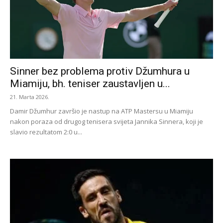
Sinner bez problema protiv Džumhura u
Miamiju, bh. teniser zaustavljen u...
21. Marta 2026.
Damir Džumhur završio je nastup na ATP Mastersu u Miamiju
nakon poraza od drugog tenisera svijeta Jannika Sinnera, koji je
slavio rezultatom 2:0 u...