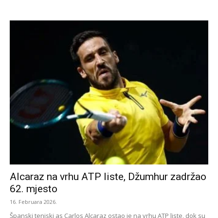
Alcaraz na vrhu ATP liste, Džumhur zadržao
62. mjesto
16. Februara 2026.
Španski teniski as Carlos Alcaraz ostao je na vrhu ATP liste, dok su