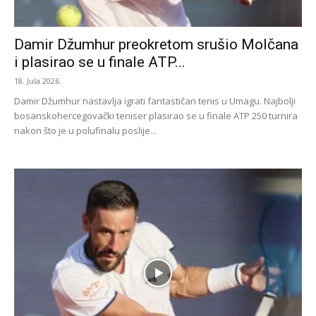
Damir Džumhur preokretom srušio Molčana
i plasirao se u finale ATP...
18. Jula 2026.
Damir Džumhur nastavlja igrati fantastičan tenis u Umagu. Najbolji
bosanskohercegovački teniser plasirao se u finale ATP 250 turnira
nakon što je u polufinalu poslije...