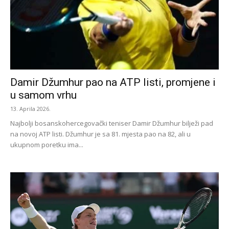
Damir Džumhur pao na ATP listi, promjene i
u samom vrhu
13. Aprila 2026.
Najbolji bosanskohercegovački teniser Damir Džumhur bilježi pad
na novoj ATP listi. Džumhur je sa 81. mjesta pao na 82, ali u
ukupnom poretku ima...