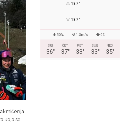
°
18.7
°
18.7
50%
1.3m/s
0%
SRI
ČET
PET
SUB
NED
36
°
37
°
33
°
33
°
35
°
 takmičenja
a koja se