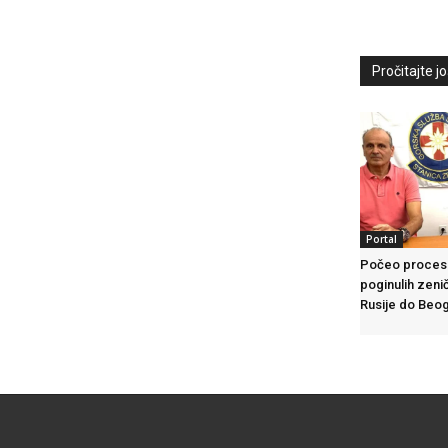
Pročitajte još
Portal
Počeo proces t
poginulih zenič
Rusije do Beo