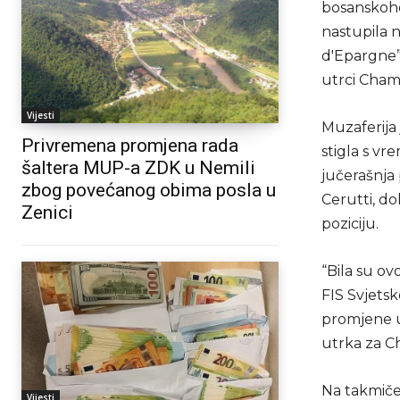
bosanskohe
nastupila 
d'Epargne” 
utrci Cha
Vijesti
Muzaferija
Privremena promjena rada
stigla s vr
šaltera MUP-a ZDK u Nemili
jučerašnja
zbog povećanog obima posla u
Cerutti, do
Zenici
poziciju.
“Bila su ov
FIS Svjets
promjene u
utrka za Ch
Na takmiče
Vijesti