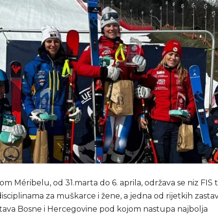
m Méribelu, od 31.marta do 6. aprila, održava se niz FIS
isciplinama za muškarce i žene, a jedna od rijetkih zastav
zastava Bosne i Hercegovine pod kojom nastupa najbolja