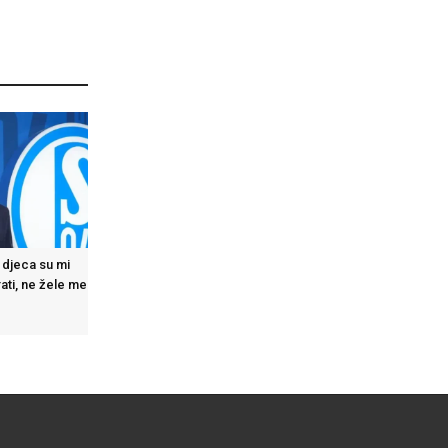
 djeca su mi
ati, ne žele me