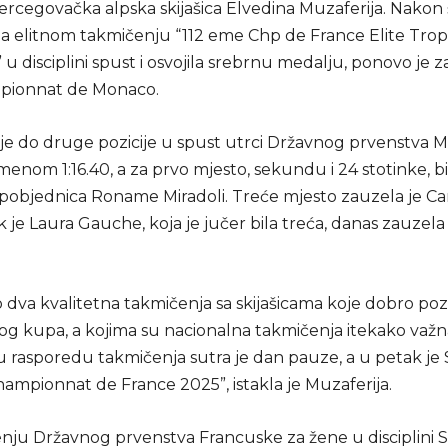
rcegovačka alpska skijašica Elvedina Muzaferija. Nakon š
na elitnom takmičenju “112 eme Chp de France Elite Trop
u disciplini spust i osvojila srebrnu medalju, ponovo je za
mpionnat de Monaco.
 je do druge pozicije u spust utrci Državnog prvenstva 
emenom 1:16.40, a za prvo mjesto, sekundu i 24 stotinke, bi
 pobjednica Roname Miradoli. Treće mjesto zauzela je Ca
k je Laura Gauche, koja je jučer bila treća, danas zauzela
o dva kvalitetna takmičenja sa skijašicama koje dobro po
kog kupa, a kojima su nacionalna takmičenja itekako važ
 rasporedu takmičenja sutra je dan pauze, a u petak je
ampionnat de France 2025”, istakla je Muzaferija.
nju Državnog prvenstva Francuske za žene u disciplini 