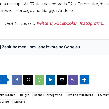
rila nastupit će 37 skijašica od kojih 32 iz Francuske, dvije
 Bosne i Hercegovine, Belgije i Andore.
Pratite nas i na
Twitteru
,
Facebooku
i
Instagramu
.
 Zenit.ba među omiljene izvore na Googleu
eli
sko skijanje
Belgija
Bosna i Hercegovina
Elvedina Muzaferija
FIS tak
Méribel
Monako