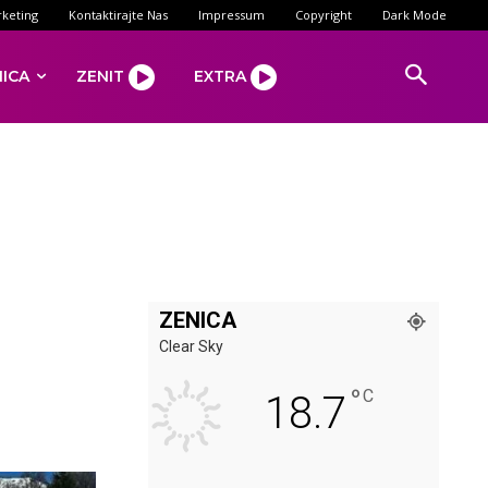
keting
Kontaktirajte Nas
Impressum
Copyright
Dark Mode
NICA
ZENIT
EXTRA
ZENICA
Clear Sky
°
C
18.7