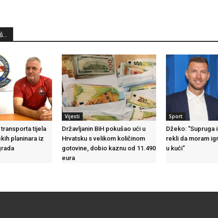
...
Vijesti
Sport
ransporta tijela
Državljanin BiH pokušao ući u
Džeko: “Supruga i
kih planinara iz
Hrvatsku s velikom količinom
rekli da moram igr
grada
gotovine, dobio kaznu od 11.490
u kući”
eura