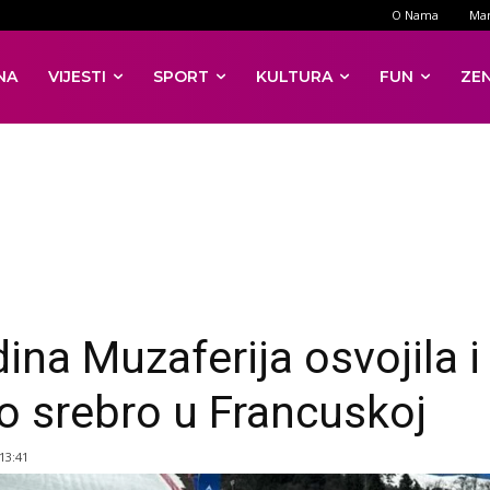
O Nama
Mar
NA
VIJESTI
SPORT
KULTURA
FUN
ZE
ina Muzaferija osvojila i
o srebro u Francuskoj
 13:41