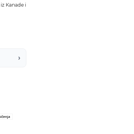
 iz Kanade i
›
mičenja