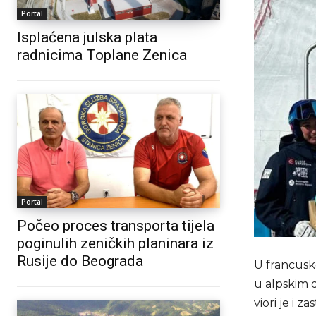
Portal
Isplaćena julska plata
radnicima Toplane Zenica
Portal
Počeo proces transporta tijela
poginulih zeničkih planinara iz
Rusije do Beograda
U francusko
u alpskim d
viori je i 