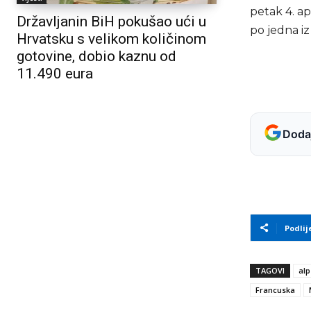
petak 4. ap
Državljanin BiH pokušao ući u
po jedna iz
Hrvatsku s velikom količinom
gotovine, dobio kaznu od
11.490 eura
Dodaj
Podlij
TAGOVI
alp
Francuska