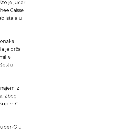
to je jučer
hee Caisse
blistala u
Monaka
la je brža
mille
 šestu
znajem iz
na. Zbog
 Super-G
Super-G u