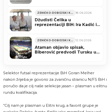
šampione BiH iz Zenice
(FOTO)
18.06.2026
ZENIČKO-DOBOJSKI KANTON
Džudisti Čelika u
reprezentaciji BiH: Ira Kadić i
Zubejr Sakić putuju na
Balkansko prvenstvo u
Bukurešt
12.06.2026
ZENIČKO-DOBOJSKI KANTON
Ataman objavio spisak,
Biberović predvodi Tursku u
Zenici
Selektor futsal reprezentacije BiH Goran Melher
nakon žrijeba je govorio za zvaničnu stranicu N/FS BiH i
poručio da je cilj naše selekcije jasan – plasman u elitnu
rundu kvalifikacija.
“Cilj nam je plasman u Elitni krug, a favorit grupe je
svakako Poljska, čvrsta, fizički jaka momčad, koja već