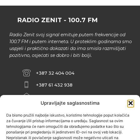
RADIO ZENIT - 100.7 FM
Radio Zenit svoj signal emituje putem frekvencije od
100.7 FM i putem interneta. U proteklim godinama smo
uspjeli i praktično dokazati da ima smisla razmišljati
pozitivno, osjećati se dobro i biti bolji.
+387 32 404 004
+387 61 432 938
INFO@ZENIT.BA
Upravljajte saglasnostima
HUSEINA KULENOVIĆA BR. 2 (RK
ZENIČANKA, 3. SPRAT), 72000 ZENICA
Da bismo pružili najbolje iskustvo, koristimo tehnologije poput kolačića
za čuvanje i/ili pristup informacijama o uređaju. Saglasnost sa ovim
tehnologijama će nam omogućiti da obrađujemo podatke kao što su
ponašanje pri pregledanju ili jedinstveni ID-ovi na ovoj veb lokaciji.
Nepristanak ili povlačenje saglasnosti može negativno uticati na