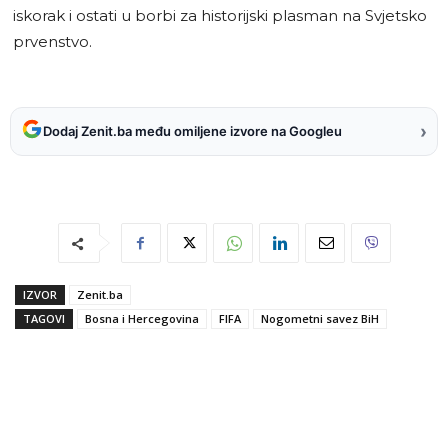
iskorak i ostati u borbi za historijski plasman na Svjetsko
prvenstvo.
›
Dodaj Zenit.ba među omiljene izvore na Googleu
IZVOR
Zenit.ba
TAGOVI
Bosna i Hercegovina
FIFA
Nogometni savez BiH