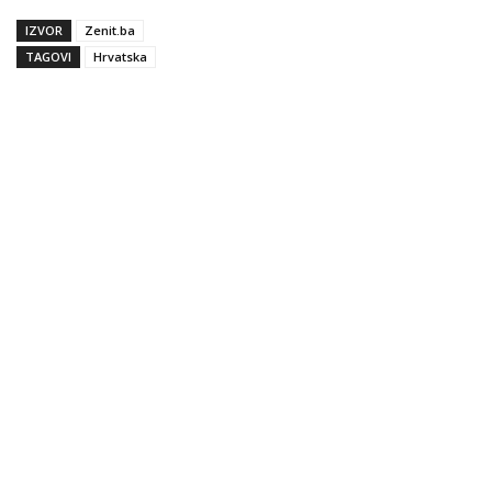
IZVOR
Zenit.ba
TAGOVI
Hrvatska