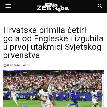
Hrvatska primila četiri
gola od Engleske i izgubila
u prvoj utakmici Svjetskog
prvenstva
18.06.2026. | 07:18