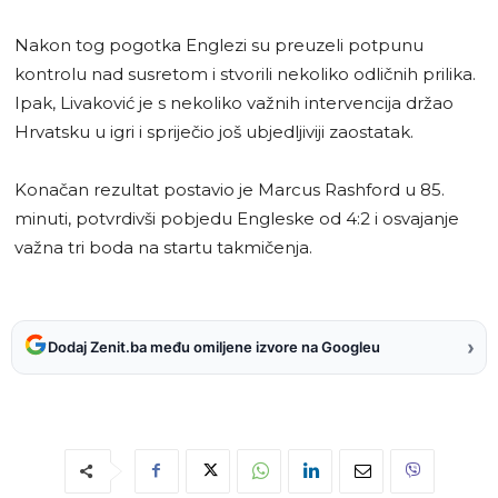
Nakon tog pogotka Englezi su preuzeli potpunu
kontrolu nad susretom i stvorili nekoliko odličnih prilika.
Ipak, Livaković je s nekoliko važnih intervencija držao
Hrvatsku u igri i spriječio još ubjedljiviji zaostatak.
Konačan rezultat postavio je Marcus Rashford u 85.
minuti, potvrdivši pobjedu Engleske od 4:2 i osvajanje
važna tri boda na startu takmičenja.
›
Dodaj Zenit.ba među omiljene izvore na Googleu