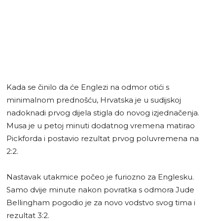
Kada se činilo da će Englezi na odmor otići s
minimalnom prednošću, Hrvatska je u sudijskoj
nadoknadi prvog dijela stigla do novog izjednačenja.
Musa je u petoj minuti dodatnog vremena matirao
Pickforda i postavio rezultat prvog poluvremena na
2:2.
Nastavak utakmice počeo je furiozno za Englesku.
Samo dvije minute nakon povratka s odmora Jude
Bellingham pogodio je za novo vodstvo svog tima i
rezultat 3:2.