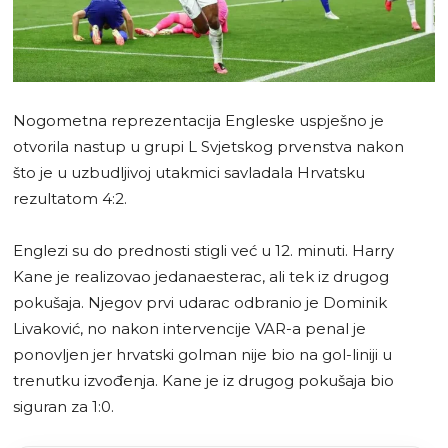
Nogometna reprezentacija Engleske uspješno je
otvorila nastup u grupi L Svjetskog prvenstva nakon
što je u uzbudljivoj utakmici savladala Hrvatsku
rezultatom 4:2.
Englezi su do prednosti stigli već u 12. minuti. Harry
Kane je realizovao jedanaesterac, ali tek iz drugog
pokušaja. Njegov prvi udarac odbranio je Dominik
Livaković, no nakon intervencije VAR-a penal je
ponovljen jer hrvatski golman nije bio na gol-liniji u
trenutku izvođenja. Kane je iz drugog pokušaja bio
siguran za 1:0.