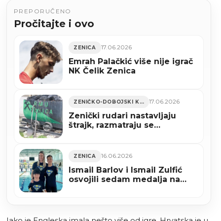
PREPORUČENO
Pročitajte i ovo
17.06.2026
ZENICA
Emrah Palačkić više nije igrač
NK Čelik Zenica
17.06.2026
ZENIČKO-DOBOJSKI KANTON
Zenički rudari nastavljaju
štrajk, razmatraju se
“radikalnije” mjere
16.06.2026
ZENICA
Ismail Barlov i Ismail Zulfić
osvojili sedam medalja na
Zagreb Openu 2026
Iako je Engleska imala nešto više od igre, Hrvatska je u