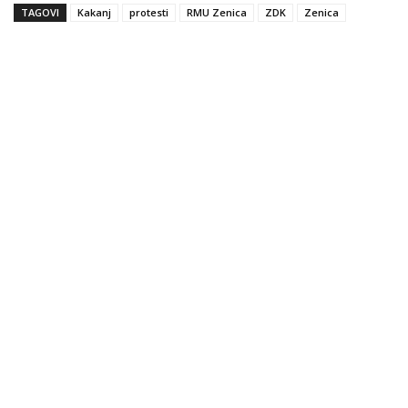
TAGOVI
Kakanj
protesti
RMU Zenica
ZDK
Zenica