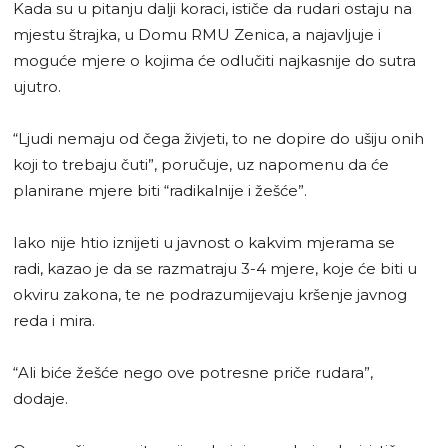
Kada su u pitanju dalji koraci, ističe da rudari ostaju na
mjestu štrajka, u Domu RMU Zenica, a najavljuje i
moguće mjere o kojima će odlučiti najkasnije do sutra
ujutro.
“Ljudi nemaju od čega živjeti, to ne dopire do ušiju onih
koji to trebaju čuti”, poručuje, uz napomenu da će
planirane mjere biti “radikalnije i žešće”.
Iako nije htio iznijeti u javnost o kakvim mjerama se
radi, kazao je da se razmatraju 3-4 mjere, koje će biti u
okviru zakona, te ne podrazumijevaju kršenje javnog
reda i mira.
“Ali biće žešće nego ove potresne priče rudara”,
dodaje.