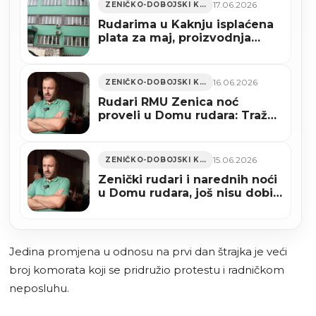
17.06.2026
ZENIČKO-DOBOJSKI KANTON
Rudarima u Kaknju isplaćena
plata za maj, proizvodnja
pokrenuta
16.06.2026
ZENIČKO-DOBOJSKI KANTON
Rudari RMU Zenica noć
proveli u Domu rudara: Traže
isplatu zaostalih primanja
15.06.2026
ZENIČKO-DOBOJSKI KANTON
Zenički rudari i narednih noći
u Domu rudara, još nisu dobili
aprilsku platu
Jedina promjena u odnosu na prvi dan štrajka je veći
broj komorata koji se pridružio protestu i radničkom
neposluhu.