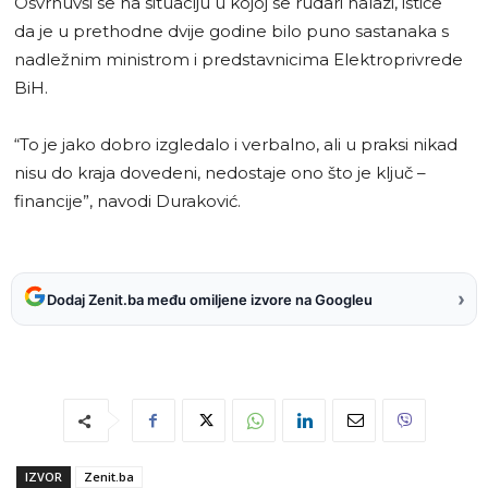
Osvrnuvši se na situaciju u kojoj se rudari nalazi, ističe
da je u prethodne dvije godine bilo puno sastanaka s
nadležnim ministrom i predstavnicima Elektroprivrede
BiH.
“To je jako dobro izgledalo i verbalno, ali u praksi nikad
nisu do kraja dovedeni, nedostaje ono što je ključ –
financije”, navodi Duraković.
›
Dodaj Zenit.ba među omiljene izvore na Googleu
IZVOR
Zenit.ba