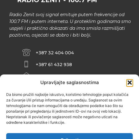
RADIO ZENIT - 100.7 FM
Radio Zenit svoj signal emituje putem frekvencije od
100.7 FM i putem interneta. U proteklim godinama smo
uspjeli i praktično dokazati da ima smisla razmišljati
pozitivno, osjećati se dobro i biti bolji.
+387 32 404 004
+387 61 432 938
INFO@ZENIT.BA
Upravljajte saglasnostima
HUSEINA KULENOVIĆA BR. 2 (RK
ZENIČANKA, 3. SPRAT), 72000 ZENICA
Da bismo pružili najbolje iskustvo, koristimo tehnologije poput kolačića
za čuvanje i/ili pristup informacijama o uređaju. Saglasnost sa ovim
tehnologijama će nam omogućiti da obrađujemo podatke kao što su
ponašanje pri pregledanju ili jedinstveni ID-ovi na ovoj veb lokaciji.
Nepristanak ili povlačenje saglasnosti može negativno uticati na
određene karakteristike i funkcije.