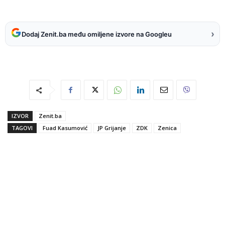
›
Dodaj Zenit.ba među omiljene izvore na Googleu
IZVOR
Zenit.ba
TAGOVI
Fuad Kasumović
JP Grijanje
ZDK
Zenica