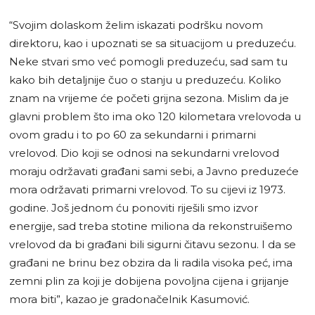
“Svojim dolaskom želim iskazati podršku novom
direktoru, kao i upoznati se sa situacijom u preduzeću.
Neke stvari smo već pomogli preduzeću, sad sam tu
kako bih detaljnije čuo o stanju u preduzeću. Koliko
znam na vrijeme će početi grijna sezona. Mislim da je
glavni problem što ima oko 120 kilometara vrelovoda u
ovom gradu i to po 60 za sekundarni i primarni
vrelovod. Dio koji se odnosi na sekundarni vrelovod
moraju održavati građani sami sebi, a Javno preduzeće
mora održavati primarni vrelovod. To su cijevi iz 1973.
godine. Još jednom ću ponoviti riješili smo izvor
energije, sad treba stotine miliona da rekonstruišemo
vrelovod da bi građani bili sigurni čitavu sezonu. I da se
građani ne brinu bez obzira da li radila visoka peć, ima
zemni plin za koji je dobijena povoljna cijena i grijanje
mora biti”, kazao je gradonačelnik Kasumović.