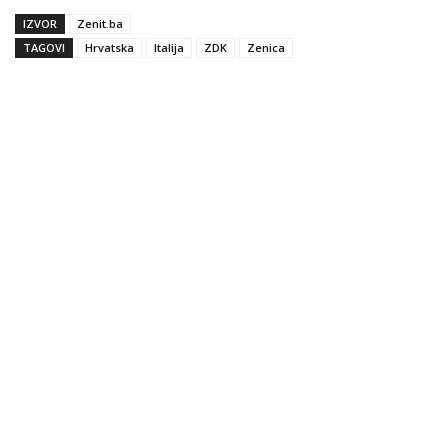
IZVOR
Zenit.ba
TAGOVI
Hrvatska
Italija
ZDK
Zenica