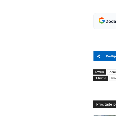
Dodaj
Podlij
IZVOR
Zeni
TAGOVI
FIF
Pročitajte još