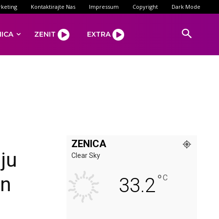
keting
Kontaktirajte Nas
Impressum
Copyright
Dark Mode
NICA
ZENIT
EXTRA
ZENICA
ju
Clear Sky
°
in
C
33.2