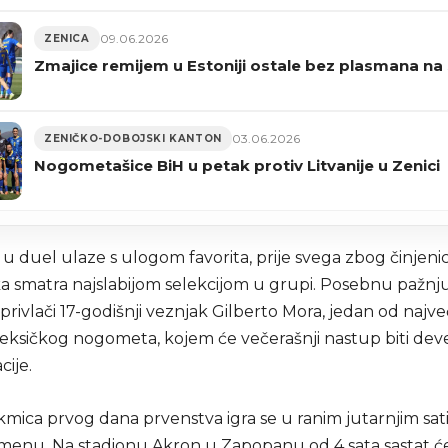
09.06.2026
ZENICA
Zmajice remijem u Estoniji ostale bez plasmana na
03.06.2026
ZENIČKO-DOBOJSKI KANTON
Nogometašice BiH u petak protiv Litvanije u Zenici
u duel ulaze s ulogom favorita, prije svega zbog činjeni
a smatra najslabijom selekcijom u grupi. Posebnu pažnju 
ivlači 17-godišnji veznjak Gilberto Mora, jedan od najve
eksičkog nogometa, kojem će večerašnji nastup biti deve
ije.
mica prvog dana prvenstva igra se u ranim jutarnjim sa
enu. Na stadionu Akron u Zapopanu od 4 sata sastat ć