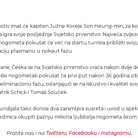
tiv imat će kapiten Južne Koreje Son Heung-min, za k
 igra svoje posljednje Svjetsko prvenstvo. Najveća zvije
ogometa pokušat će već na startu turnira približiti svoj
ciju plasmanu u nokaut fazu.
rane, Češka se na Svjetsko prvenstvo vraća nakon dvije d
eški nogometaši pokušat će prvi put nakon 36 godina izbo
liminacionu fazu, oslanjajući se na iskustvo i kvalitet svo
atrik Schick i Tomáš Souček.
dijala tako donosi dva zanimljiva susreta i uvod u spekt
dmica okupiti pažnju miliona ljubitelja nogometa širom s
Pratite nas i na
Twitteru
,
Facebooku
i
Instagramu
.