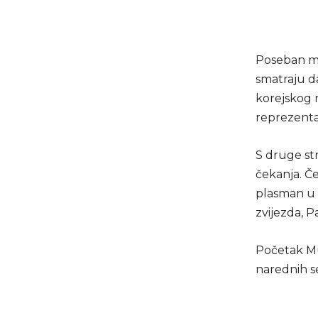
Poseban mo
smatraju da
korejskog n
reprezenta
S druge st
čekanja. Č
plasman u e
zvijezda, P
Početak Mun
narednih se