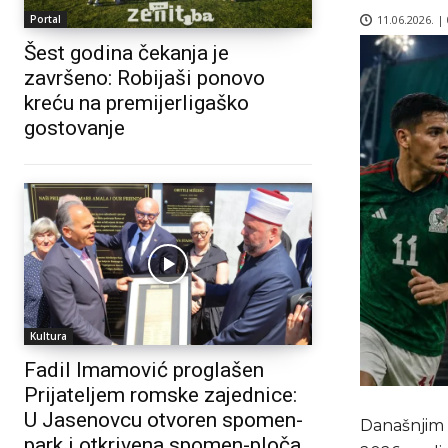
11.06.2026. |
Portal
Šest godina čekanja je
završeno: Robijaši ponovo
kreću na premijerligaško
gostovanje
Kultura
Fadil Imamović proglašen
Prijateljem romske zajednice:
U Jasenovcu otvoren spomen-
Današnjim
park i otkrivena spomen-ploča