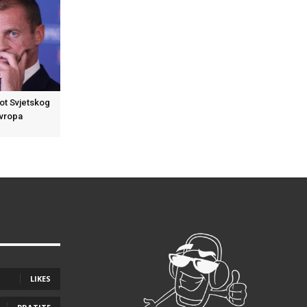
kot Svjetskog
Evropa
LIKES