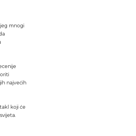
ojeg mnogi
zda
u
ecenije
riti
jih najvećih
akl koji će
vijeta.