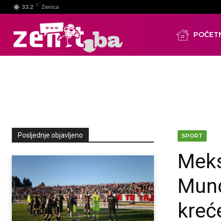
C
33.2
Zenica
POČET
Posljednje objavljeno
SPORT
Meks
Mund
kreće