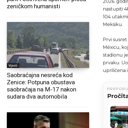
2026. godin
zeničkom humanisti
nastupiti 
104 utakmi
Meksiku.
Prvi susret
Méxicu, ko
stadionu j
prvaku. Uo
Vijesti
upriličena 
Saobraćajna nesreća kod
Zenice: Potpuna obustava
saobraćaja na M-17 nakon
PREPOR
Pročita
sudara dva automobila