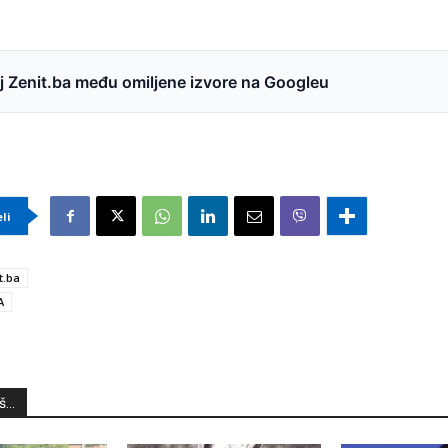
 Zenit.ba među omiljene izvore na Googleu
eli
t.ba
A
...