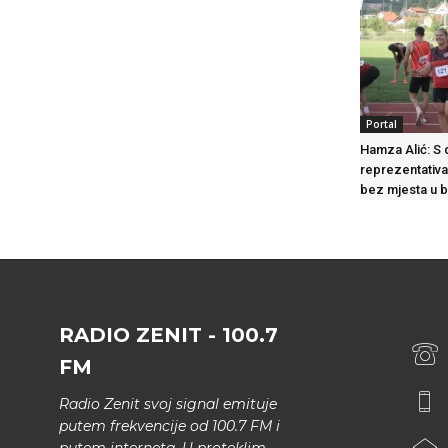
Portal
Hamza Alić: S 
reprezentativa
bez mjesta u b
RADIO ZENIT - 100.7
FM
Radio Zenit svoj signal emituje
putem frekvencije od 100.7 FM i
putem interneta. U proteklim