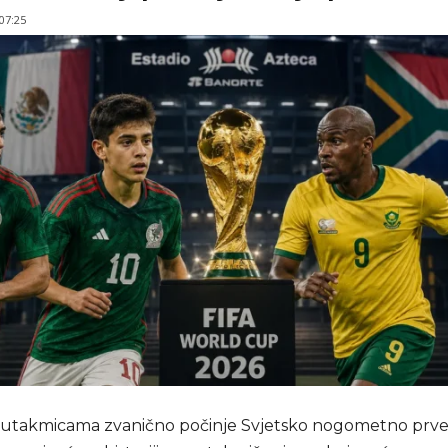
 07:25
 utakmicama zvanično počinje Svjetsko nogometno prv