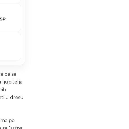
 SP
ce da se
ljubitelja
ćih
ti u dresu
tima po
e se Južna