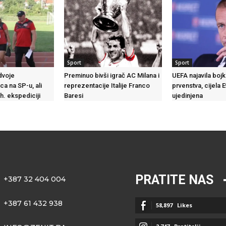
Sport
Sport
dvoje
Preminuo bivši igrač AC Milana i
UEFA najavila boj
ca na SP-u, ali
reprezentacije Italije Franco
prvenstva, cijela 
h. ekspediciji
Baresi
ujedinjena
PRATITE NAS
+387 32 404 004
+387 61 432 938
58,897
Likes