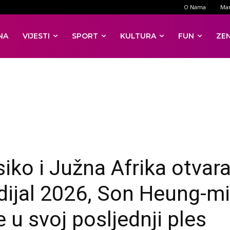
O Nama
Mar
NA
VIJESTI
SPORT
KULTURA
FUN
ZE
iko i Južna Afrika otvara
ijal 2026, Son Heung-m
 u svoj posljednji ples