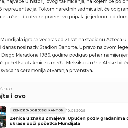
e, najveće u historiji ovog takmičenja, na kojem će po pr
48 reprezentacija. Tokom narednih sedmica bit će odigr
ce, a čast da otvore prvenstvo pripala je jednom od dom
 Mundijala igra se večeras od 21 sat na stadionu Azteca 
ji danas nosi naziv Stadion Banorte. Upravo na ovom le
e Diego Maradona 1986. godine podigao pehar namijenje
či početka utakmice između Meksika i Južne Afrike bit ć
i svečana ceremonija otvaranja prvenstva.
UČENO
jte i ovo
10.06.2026
ZENIČKO-DOBOJSKI KANTON
Zenica u znaku Zmajeva: Upućen poziv građanima 
ukrase uoči početka Mundijala