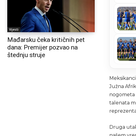
Vijesti
Mađarsku čeka kritičnih pet
dana: Premijer pozvao na
štednju struje
Meksikanci 
Južna Afrik
nogometa pr
talenata m
reprezentac
Druga utak
našem vrem