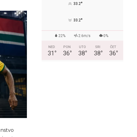
°
33.2
°
33.2
22%
2.6m/s
0%
NED
PON
UTO
SRI
ČET
31
°
36
°
38
°
38
°
36
°
enstvo