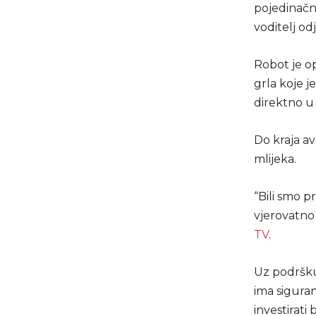
pojedinačn
voditelj o
Robot je op
grla koje j
direktno u 
Do kraja av
mlijeka.
“Bili smo p
vjerovatno 
TV
.
Uz podršku
ima siguran
investirati 