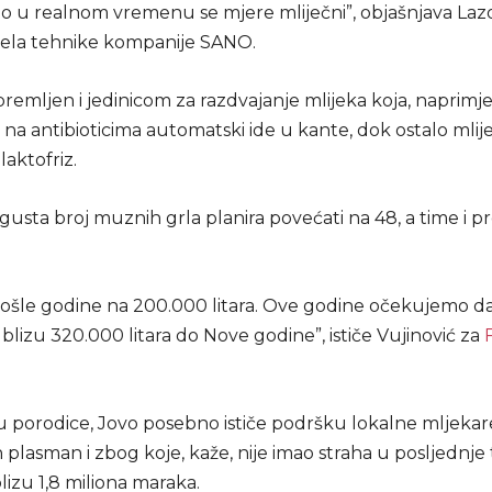
o u realnom vremenu se mjere mliječni”, objašnjava Laz
djela tehnike kompanije SANO.
remljen i jedinicom za razdvajanje mlijeka koja, naprimje
e na antibioticima automatski ide u kante, dok ostalo mlij
laktofriz.
gusta broj muznih grla planira povećati na 48, a time i 
rošle godine na 200.000 litara. Ove godine očekujemo da 
blizu 320.000 litara do Nove godine”, ističe Vujinović za
 porodice, Jovo posebno ističe podršku lokalne mljekare
 plasman i zbog koje, kaže, nije imao straha u posljednje 
blizu 1,8 miliona maraka.