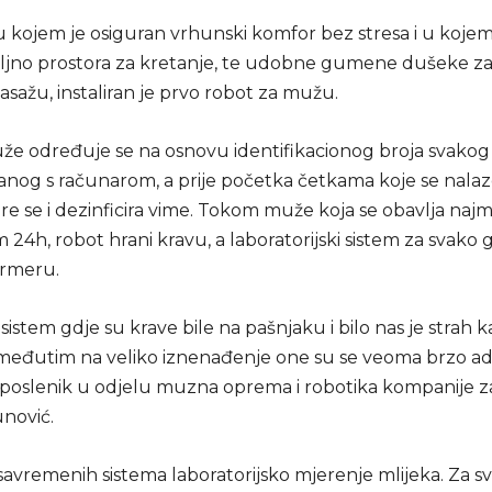
u kojem je osiguran vrhunski komfor bez stresa i u koje
ljno prostora za kretanje, te udobne gumene dušeke za
sažu, instaliran je prvo robot za mužu.
že određuje se na osnovu identifikacionog broja svak
anog s računarom, a prije početka četkama koje se nalaz
e se i dezinficira vime. Tokom muže koja se obavlja najm
24h, robot hrani kravu, a laboratorijski sistem za svako g
armeru.
 sistem gdje su krave bile na pašnjaku i bilo nas je strah 
, međutim na veliko iznenađenje one su se veoma brzo ada
aposlenik u odjelu muzna oprema i robotika kompanije z
unović.
savremenih sistema laboratorijsko mjerenje mlijeka. Za s