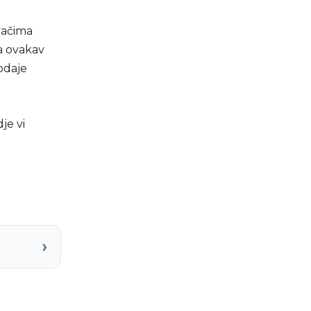
vačima
na ovakav
dodaje
je vi
›