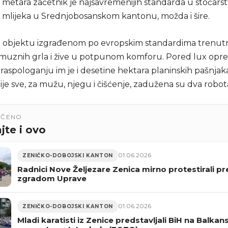
 metara začetnik je najsavremenijih standarda u stočarst
i mlijeka u Srednjobosanskom kantonu, možda i šire.
 objektu izgrađenom po evropskim standardima trenutn
 muznih grla i žive u potpunom komforu. Pored lux opr
raspologanju im je i desetine hektara planinskih pašnjaka
 nije sve, za mužu, njegu i čišćenje, zadužena su dva robot
UČENO
jte i ovo
01.06.2026
ZENIČKO-DOBOJSKI KANTON
Radnici Nove Željezare Zenica mirno protestirali pr
zgradom Uprave
01.06.2026
ZENIČKO-DOBOJSKI KANTON
Mladi karatisti iz Zenice predstavljali BiH na Balka