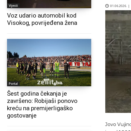
01.06.2026. |
Vijesti
Voz udario automobil kod
Visokog, povrijeđena žena
Portal
Šest godina čekanja je
završeno: Robijaši ponovo
kreću na premijerligaško
gostovanje
Jovo Vujino