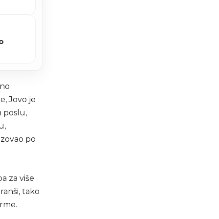
o
rno
e, Jovo je
 poslu,
u,
izovao po
ba za više
ranši, tako
arme.