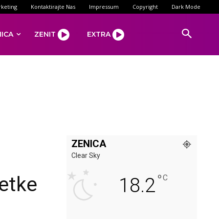
keting
Kontaktirajte Nas
Impressum
Copyright
Dark Mode
NICA
ZENIT
EXTRA
ZENICA
Clear Sky
°
etke
C
18.2