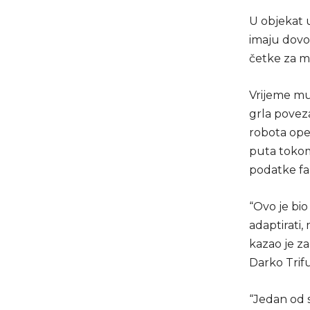
U objekat 
imaju dovo
četke za ma
Vrijeme mu
grla povez
robota oper
puta tokom 
podatke f
“Ovo je bio
adaptirati
kazao je z
Darko Trif
“Jedan od 