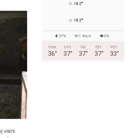
°
18.2
°
18.2
37%
1.3m/s
0%
PON
UTO
SRI
ČET
PET
36
°
37
°
37
°
37
°
33
°
 visini