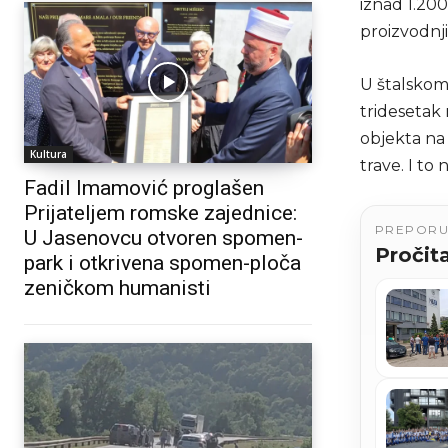
iznad 1.200
proizvodnj
U štalskom
tridesetak
objekta na 
Kultura
trave. I to
Fadil Imamović proglašen
Prijateljem romske zajednice:
PREPOR
U Jasenovcu otvoren spomen-
Pročita
park i otkrivena spomen-ploča
zeničkom humanisti