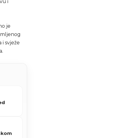
vu i
o je
emljenog
 i svježe
a.
ed
nskom