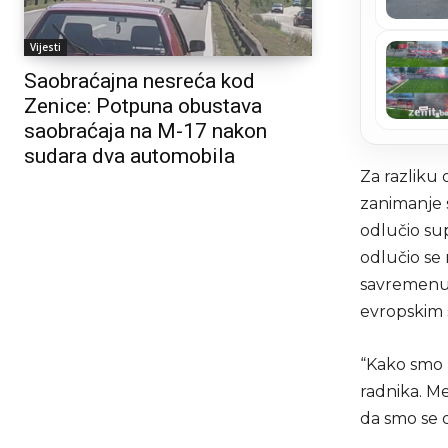
Vijesti
Saobraćajna nesreća kod
Zenice: Potpuna obustava
saobraćaja na M-17 nakon
sudara dva automobila
Za razliku 
zanimanje s
odlučio su
odlučio se 
savremenu 
evropskim 
“Kako smo p
radnika. M
da smo se o