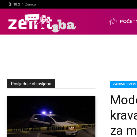
C
18.2
Zenica
POČET
Posljednje objavljeno
ZANIMLJIVOS
Mode
krav
za m