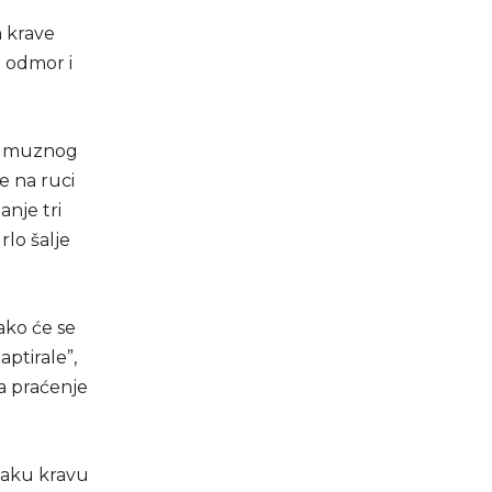
m krave
 odmor i
og muznog
e na ruci
anje tri
rlo šalje
kako će se
ptirale”,
a praćenje
vaku kravu