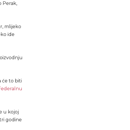
o Perak,
r, mlijeko
eko ide
proizvodnju
će to biti
Federalnu
 u kojoj
tri godine