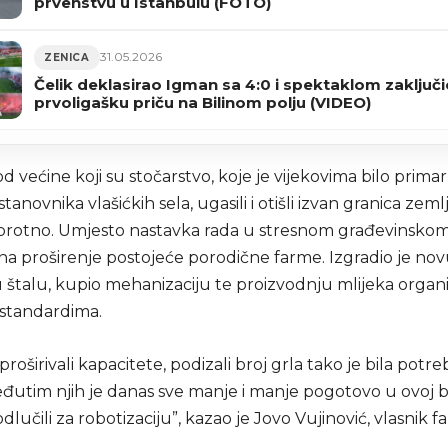
prvenstvu u Istanbulu (FOTO)
31.05.2026
ZENICA
Čelik deklasirao Igman sa 4:0 i spektaklom zaključi
prvoligašku priču na Bilinom polju (VIDEO)
od većine koji su stočarstvo, koje je vijekovima bilo prima
tanovnika vlašićkih sela, ugasili i otišli izvan granica zemlj
protno. Umjesto nastavka rada u stresnom građevinskom
na proširenje postojeće porodične farme. Izgradio je nov
štalu, kupio mehanizaciju te proizvodnju mlijeka organ
standardima.
roširivali kapacitete, podizali broj grla tako je bila potre
eđutim njih je danas sve manje i manje pogotovo u ovoj b
dlučili za robotizaciju”, kazao je Jovo Vujinović, vlasnik f