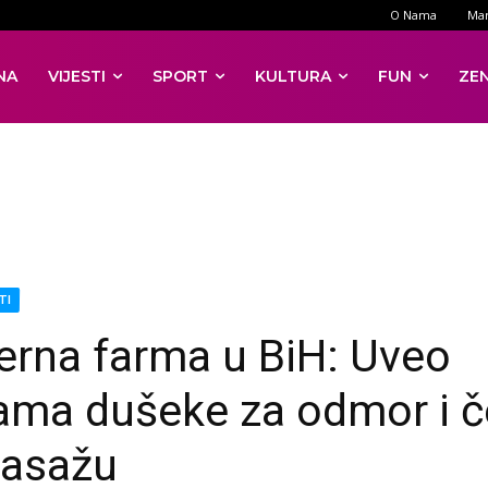
O Nama
Mar
NA
VIJESTI
SPORT
KULTURA
FUN
ZE
TI
rna farma u BiH: Uveo
ama dušeke za odmor i č
asažu