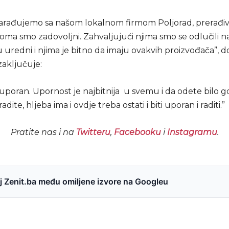
sarađujemo sa našom lokalnom firmom Poljorad, prerađi
eoma smo zadovoljni. Zahvaljujući njima smo se odlučili 
u uredni i njima je bitno da imaju ovakvih proizvođača”, 
 zaključuje:
 uporan. Upornost je najbitnija u svemu i da odete bilo gd
dite, hljeba ima i ovdje treba ostati i biti uporan i raditi.”
Pratite nas i na
Twitteru
,
Facebooku
i
Instagramu
.
 Zenit.ba među omiljene izvore na Googleu