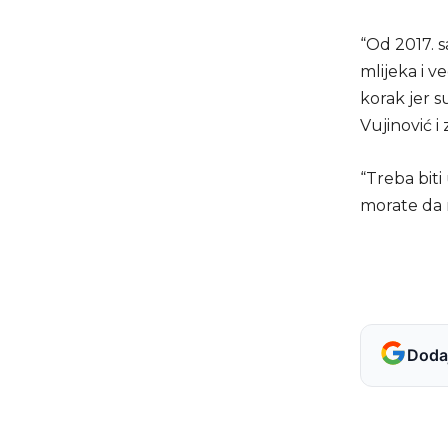
“Od 2017. 
mlijeka i v
korak jer s
Vujinović i
“Treba biti
morate da ra
Dodaj