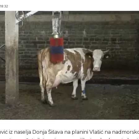
 18:32
vić iz naselja Donja Šišava na planini Vlašić na nadmorskoj