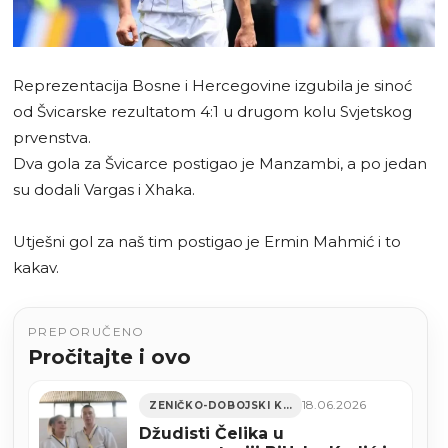
Reprezentacija Bosne i Hercegovine izgubila je sinoć
od Švicarske rezultatom 4:1 u drugom kolu Svjetskog
prvenstva.
Dva gola za Švicarce postigao je Manzambi, a po jedan
su dodali Vargas i Xhaka.
Utješni gol za naš tim postigao je Ermin Mahmić i to
kakav.
PREPORUČENO
Pročitajte i ovo
18.06.2026
ZENIČKO-DOBOJSKI KANTON
Džudisti Čelika u