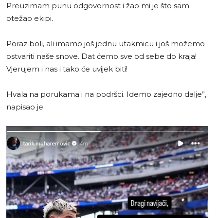
Preuzimam punu odgovornost i žao mi je što sam
otežao ekipi.
Poraz boli, ali imamo još jednu utakmicu i još možemo
ostvariti naše snove. Dat ćemo sve od sebe do kraja!
Vjerujem i nas i tako će uvijek biti!
Hvala na porukama i na podršci. Idemo zajedno dalje”,
napisao je.