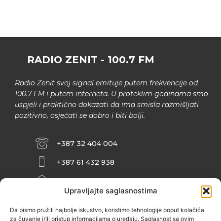
RADIO ZENIT - 100.7 FM
Radio Zenit svoj signal emituje putem frekvencije od
100.7 FM i putem interneta. U proteklim godinama smo
uspjeli i praktično dokazati da ima smisla razmišljati
pozitivno, osjećati se dobro i biti bolji.
+387 32 404 004
+387 61 432 938
INFO@ZENIT.BA
Upravljajte saglasnostima
HUSEINA KULENOVIĆA BR. 2 (RK
ZENIČANKA, 3. SPRAT), 72000 ZENICA
Da bismo pružili najbolje iskustvo, koristimo tehnologije poput kolačića
za čuvanje i/ili pristup informacijama o uređaju. Saglasnost sa ovim