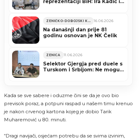
reprezentaciji BiH: Ira Kadić i
Zubejr Sakić putuju na
Balkansko prvenstvo u
Bukurešt
16.06.2026
ZENIČKO-DOBOJSKI KANTON
Na današnji dan prije 81
godinu osnovan je NK Čelik
11.06.2026
ZENICA
Selektor Gjergja pred duele s
Turskom i Srbijom: Ne mogu
obećati rezultat, ali mogu da
ćemo dati sve od sebe
Kada se sve sabere i oduzme čini se da je ovo bio
previsok poraz, a potpuni raspad u našem timu krenuo
je nakon crvenog kartona kojeg je dobio Tarik
Muharemović u 80. minuti.
“Dragi navijači, osjećam potrebu da se svima izvinim,