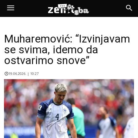
Muharemović: “Izvinjavam
se svima, idemo da
ostvarimo snove”
19.06.2026. | 10:27