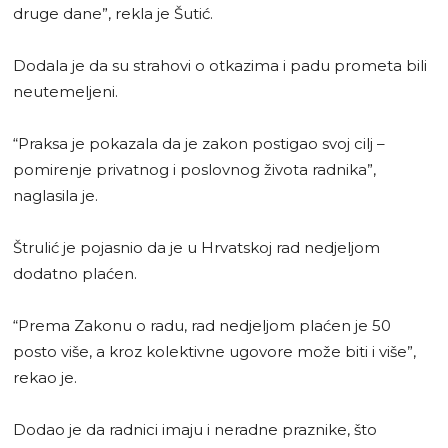
druge dane”, rekla je Šutić.
Dodala je da su strahovi o otkazima i padu prometa bili
neutemeljeni.
“Praksa je pokazala da je zakon postigao svoj cilj –
pomirenje privatnog i poslovnog života radnika”,
naglasila je.
Štrulić je pojasnio da je u Hrvatskoj rad nedjeljom
dodatno plaćen.
“Prema Zakonu o radu, rad nedjeljom plaćen je 50
posto više, a kroz kolektivne ugovore može biti i više”,
rekao je.
Dodao je da radnici imaju i neradne praznike, što