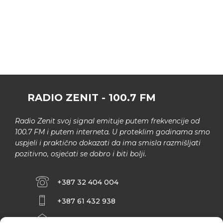
RADIO ZENIT - 100.7 FM
Radio Zenit svoj signal emituje putem frekvencije od
100.7 FM i putem interneta. U proteklim godinama smo
uspjeli i praktično dokazati da ima smisla razmišljati
pozitivno, osjećati se dobro i biti bolji.
+387 32 404 004
+387 61 432 938
INFO@ZENIT.BA