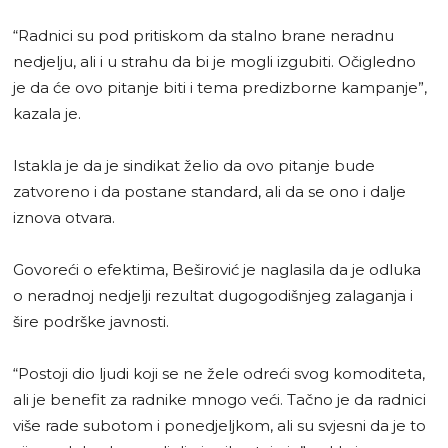
“Radnici su pod pritiskom da stalno brane neradnu
nedjelju, ali i u strahu da bi je mogli izgubiti. Očigledno
je da će ovo pitanje biti i tema predizborne kampanje”,
kazala je.
Istakla je da je sindikat želio da ovo pitanje bude
zatvoreno i da postane standard, ali da se ono i dalje
iznova otvara.
Govoreći o efektima, Beširović je naglasila da je odluka
o neradnoj nedjelji rezultat dugogodišnjeg zalaganja i
šire podrške javnosti.
“Postoji dio ljudi koji se ne žele odreći svog komoditeta,
ali je benefit za radnike mnogo veći. Tačno je da radnici
više rade subotom i ponedjeljkom, ali su svjesni da je to