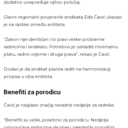
dodatno unapređuje njihov položaj.
Glavni regionalni povjerenik sindikata Edis Čavić ukazao
je na razlike između entiteta.
“Zakon nije identičan i to pravi velike probleme
radnicima i sindikatu. Potrebno je uskladiti minimalnu
platu, radno vrijeme i druga prava”, rekao je Čavić.
Dodao je da sindikat planira raditi na harmonizaciji
propisa u oba entiteta.
Benefiti za porodicu
Čavić je naglasio značaj neradne nedjelje za radnike.
“Benefiti su veliki, posebno za porodicu. Nedjelja
omogućava radnicima da imaju zajednički porodični