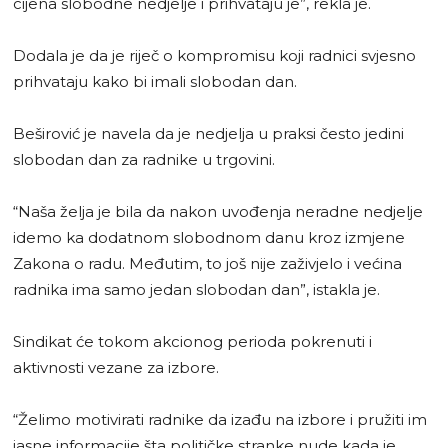
cijena slobodne nedjelje i prihvataju je”, rekla je.
Dodala je da je riječ o kompromisu koji radnici svjesno
prihvataju kako bi imali slobodan dan.
Beširović je navela da je nedjelja u praksi često jedini
slobodan dan za radnike u trgovini.
“Naša želja je bila da nakon uvođenja neradne nedjelje
idemo ka dodatnom slobodnom danu kroz izmjene
Zakona o radu. Međutim, to još nije zaživjelo i većina
radnika ima samo jedan slobodan dan”, istakla je.
Sindikat će tokom akcionog perioda pokrenuti i
aktivnosti vezane za izbore.
“Želimo motivirati radnike da izađu na izbore i pružiti im
jasne informacije šta političke stranke nude kada je