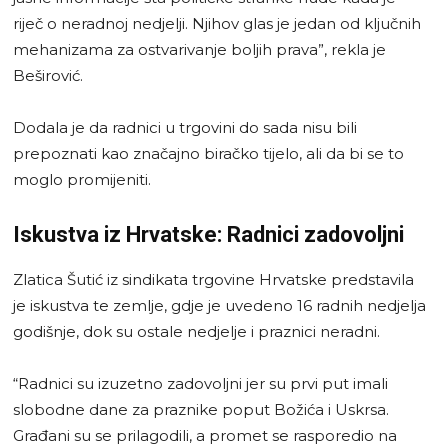
riječ o neradnoj nedjelji. Njihov glas je jedan od ključnih
mehanizama za ostvarivanje boljih prava”, rekla je
Beširović.
Dodala je da radnici u trgovini do sada nisu bili
prepoznati kao značajno biračko tijelo, ali da bi se to
moglo promijeniti.
Iskustva iz Hrvatske: Radnici zadovoljni
Zlatica Šutić iz sindikata trgovine Hrvatske predstavila
je iskustva te zemlje, gdje je uvedeno 16 radnih nedjelja
godišnje, dok su ostale nedjelje i praznici neradni.
“Radnici su izuzetno zadovoljni jer su prvi put imali
slobodne dane za praznike poput Božića i Uskrsa.
Građani su se prilagodili, a promet se rasporedio na