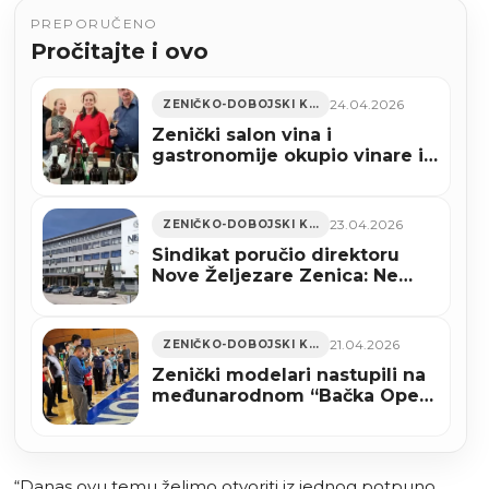
PREPORUČENO
Pročitajte i ovo
24.04.2026
ZENIČKO-DOBOJSKI KANTON
Zenički salon vina i
gastronomije okupio vinare iz
pet država regiona
23.04.2026
ZENIČKO-DOBOJSKI KANTON
Sindikat poručio direktoru
Nove Željezare Zenica: Ne
blokirajte rješenje za spas
proizvodnje
21.04.2026
ZENIČKO-DOBOJSKI KANTON
Zenički modelari nastupili na
međunarodnom “Bačka Open
kupu 2026” u Somboru
(FOTO)
“Danas ovu temu želimo otvoriti iz jednog potpuno