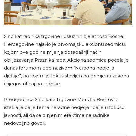
Sindikat radnika trgovine i uslužnih djelatnosti Bosne i
Hercegovine najavio je prvomajsku akcionu sedmicu,
kojom ove godine mijenja dosadašnji način
obilježavanja Praznika rada. Akciona sedmica počela je
danas forumom pod nazivom “Neradna nedjelja
djeluje”, na kojem je fokus stavljen na primjenu zakona
i njegov uticaj na radnike.
Predsjednica Sindikata trgovine Mersiha Beširović
istakla je da je tema neradne nedjelje i dalje u fokusu
javnosti, ali da se o njenim efektima na radnike
nedovoljno govori.